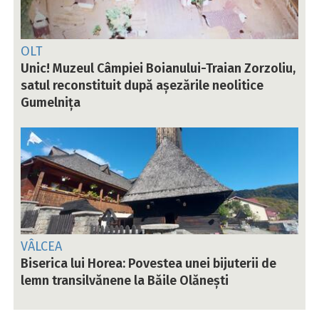
OLT
Unic! Muzeul Câmpiei Boianului-Traian Zorzoliu,
satul reconstituit după așezările neolitice
Gumelnița
VÂLCEA
Biserica lui Horea: Povestea unei bijuterii de
lemn transilvănene la Băile Olănești