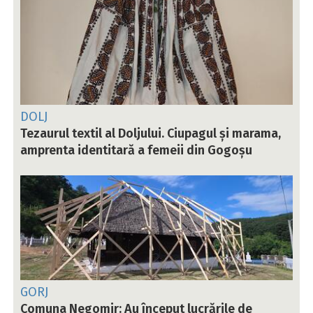
DOLJ
Tezaurul textil al Doljului. Ciupagul și marama,
amprenta identitară a femeii din Gogoșu
GORJ
Comuna Negomir: Au început lucrările de