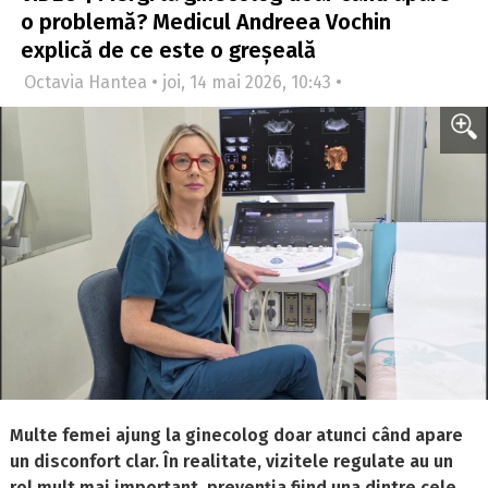
o problemă? Medicul Andreea Vochin
explică de ce este o greșeală
Octavia Hantea • joi, 14 mai 2026, 10:43 •
Multe femei ajung la ginecolog doar atunci când apare
un disconfort clar. În realitate, vizitele regulate au un
rol mult mai important, prevenția fiind una dintre cele