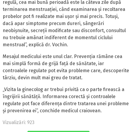
regulă, cea mai bună perioadă este la câteva zile după
terminarea menstruației, când examinarea și recoltarea
probelor pot fi realizate mai ușor și mai precis. Totuși,
dacă apar simptome precum dureri, sângerări
neobișnuite, secreții modificate sau disconfort, consultul
nu trebuie amânat indiferent de momentul ciclului
menstrual”, explică dr. Vochin.
Mesajul medicului este unul clar. Prevenția rămâne cea
mai simplă formă de grijă față de sănătate, iar
controalele regulate pot evita probleme care, descoperite
târziu, devin mult mai greu de tratat.
„Vizita la ginecolog ar trebui privită ca o parte firească a
îngrijirii sănătății. Informarea corectă și controalele
regulate pot face diferența dintre tratarea unei probleme
și prevenirea ei”, conchide medicul craiovean.
Vizualizări: 923