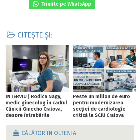
Trimite pe WhatsApp
CITEȘTE ȘI:
INTERVIU | Rodica Nagy,
Peste un milion de euro
medic ginecolog în cadrul
pentru modernizarea
Clinicii Ginecho Craiova,
secției de cardiologie
despre întrebările
critică la SCJU Craiova
incomode ale copiilor.
Când și cum le vorbim
CĂLĂTOR ÎN OLTENIA
despre sex