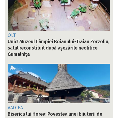
OLT
Unic! Muzeul Câmpiei Boianului-Traian Zorzoliu,
satul reconstituit după așezările neolitice
Gumelnița
VÂLCEA
Biserica lui Horea: Povestea unei bijuterii de