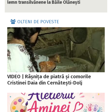
lemn transilvănene la Băile Olănești
OLTENI DE POVESTE
VIDEO | Râșnița de piatră și comorile
Cristinei Daia din Cernătești-Dolj