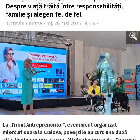
Despre viață trăită între responsabilități,
familie și alegeri fel de fel
Octavia Hantea • joi, 28 mai 2026, 10:44 •
La „Tribul Antreprenorilor”, eveniment organizat
miercuri seara la Craiova, poveștile au curs una după
alta. Unele despre afaceri. Altele despre viață. Cele mai