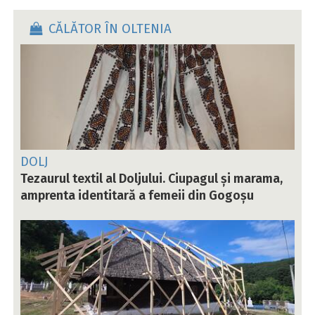
CĂLĂTOR ÎN OLTENIA
DOLJ
Tezaurul textil al Doljului. Ciupagul și marama,
amprenta identitară a femeii din Gogoșu