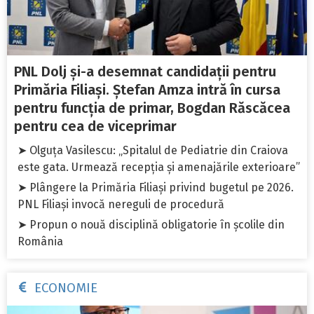
PNL Dolj și-a desemnat candidații pentru
Primăria Filiași. Ștefan Amza intră în cursa
pentru funcția de primar, Bogdan Răscăcea
pentru cea de viceprimar
➤ Olguța Vasilescu: „Spitalul de Pediatrie din Craiova
este gata. Urmează recepția și amenajările exterioare”
➤ Plângere la Primăria Filiași privind bugetul pe 2026.
PNL Filiași invocă nereguli de procedură
➤ Propun o nouă disciplină obligatorie în școlile din
România
ECONOMIE