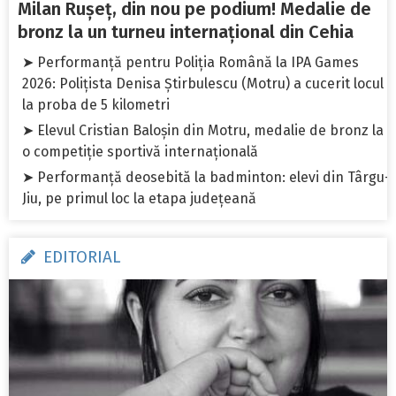
Milan Rușeț, din nou pe podium! Medalie de
bronz la un turneu internațional din Cehia
➤ Performanță pentru Poliția Română la IPA Games
2026: Polițista Denisa Știrbulescu (Motru) a cucerit locul I
la proba de 5 kilometri
➤ Elevul Cristian Baloșin din Motru, medalie de bronz la
o competiție sportivă internațională
➤ Performanță deosebită la badminton: elevi din Târgu-
Jiu, pe primul loc la etapa județeană
EDITORIAL