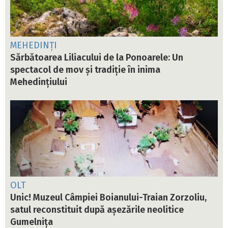
MEHEDINȚI
Sărbătoarea Liliacului de la Ponoarele: Un
spectacol de mov și tradiție în inima
Mehedințiului
OLT
Unic! Muzeul Câmpiei Boianului-Traian Zorzoliu,
satul reconstituit după așezările neolitice
Gumelnița