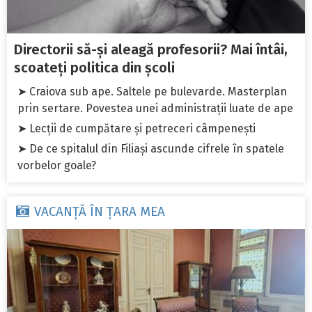
Directorii să-și aleagă profesorii? Mai întâi,
scoateți politica din școli
➤ Craiova sub ape. Saltele pe bulevarde. Masterplan
prin sertare. Povestea unei administrații luate de ape
➤ Lecții de cumpătare și petreceri câmpenești
➤ De ce spitalul din Filiași ascunde cifrele în spatele
vorbelor goale?
VACANȚĂ ÎN ȚARA MEA