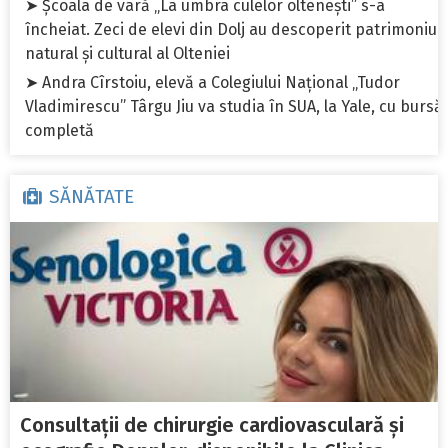
➤ Școala de vară „La umbra culelor oltenești” s-a
încheiat. Zeci de elevi din Dolj au descoperit patrimoniul
natural și cultural al Olteniei
➤ Andra Cîrstoiu, elevă a Colegiului Național „Tudor
Vladimirescu” Târgu Jiu va studia în SUA, la Yale, cu bursă
completă
SĂNĂTATE
Consultații de chirurgie cardiovasculară și