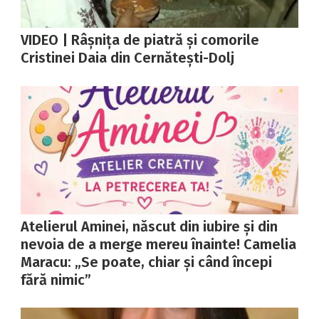
VIDEO | Râșnița de piatră și comorile
Cristinei Daia din Cernătești-Dolj
Atelierul Aminei, născut din iubire și din
nevoia de a merge mereu înainte! Camelia
Maracu: „Se poate, chiar și când începi
fără nimic”