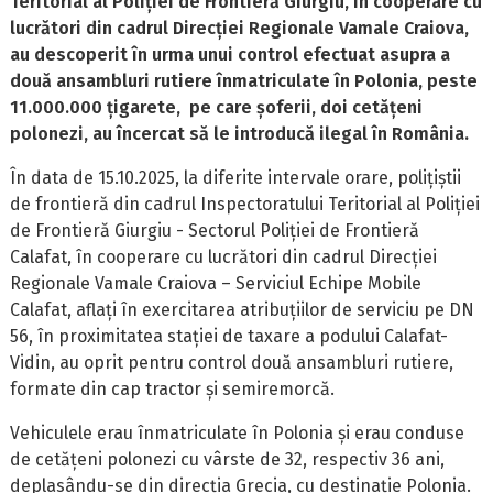
Teritorial al Poliției de Frontieră Giurgiu, în cooperare cu
lucrători din cadrul Direcției Regionale Vamale Craiova,
au descoperit în urma unui control efectuat asupra a
două ansambluri rutiere înmatriculate în Polonia, peste
11.000.000 țigarete, pe care șoferii, doi cetățeni
polonezi, au încercat să le introducă ilegal în România.
În data de 15.10.2025, la diferite intervale orare, polițiștii
de frontieră din cadrul Inspectoratului Teritorial al Poliției
de Frontieră Giurgiu - Sectorul Poliției de Frontieră
Calafat, în cooperare cu lucrători din cadrul Direcției
Regionale Vamale Craiova – Serviciul Echipe Mobile
Calafat, aflați în exercitarea atribuțiilor de serviciu pe DN
56, în proximitatea stației de taxare a podului Calafat-
Vidin, au oprit pentru control două ansambluri rutiere,
formate din cap tractor și semiremorcă.
Vehiculele erau înmatriculate în Polonia și erau conduse
de cetățeni polonezi cu vârste de 32, respectiv 36 ani,
deplasându-se din direcția Grecia, cu destinație Polonia.