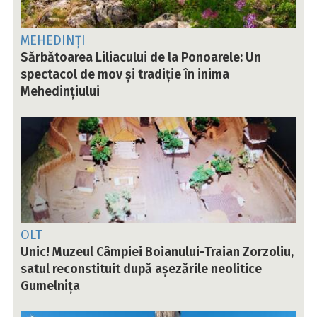
MEHEDINȚI
Sărbătoarea Liliacului de la Ponoarele: Un
spectacol de mov și tradiție în inima
Mehedințiului
OLT
Unic! Muzeul Câmpiei Boianului-Traian Zorzoliu,
satul reconstituit după așezările neolitice
Gumelnița