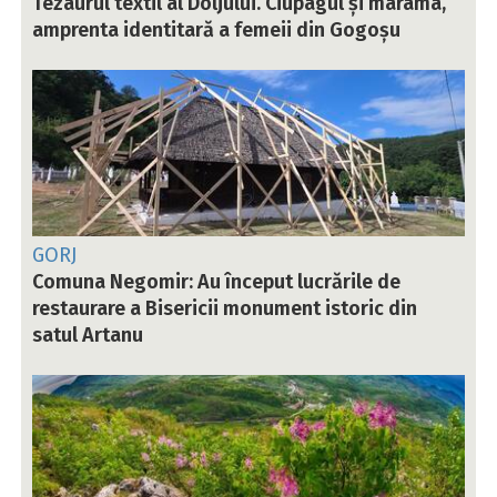
Tezaurul textil al Doljului. Ciupagul și marama,
amprenta identitară a femeii din Gogoșu
GORJ
Comuna Negomir: Au început lucrările de
restaurare a Bisericii monument istoric din
satul Artanu