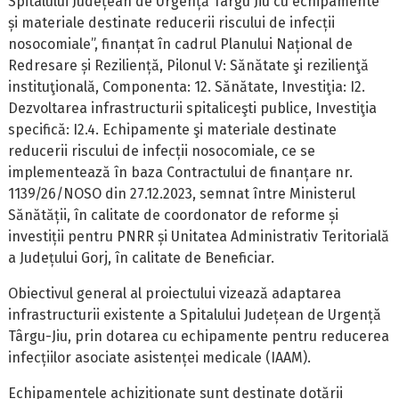
Spitalului Județean de Urgență Târgu Jiu cu echipamente
și materiale destinate reducerii riscului de infecții
nosocomiale”, finanțat în cadrul Planului Național de
Redresare și Reziliență, Pilonul V: Sănătate şi rezilienţă
instituţională, Componenta: 12. Sănătate, Investiţia: I2.
Dezvoltarea infrastructurii spitaliceşti publice, Investiţia
specifică: I2.4. Echipamente şi materiale destinate
reducerii riscului de infecții nosocomiale, ce se
implementează în baza Contractului de finanțare nr.
1139/26/NOSO din 27.12.2023, semnat între Ministerul
Sănătății, în calitate de coordonator de reforme și
investiții pentru PNRR și Unitatea Administrativ Teritorială
a Județului Gorj, în calitate de Beneficiar.
Obiectivul general al proiectului vizează adaptarea
infrastructurii existente a Spitalului Județean de Urgență
Târgu-Jiu, prin dotarea cu echipamente pentru reducerea
infecțiilor asociate asistenței medicale (IAAM).
Echipamentele achiziționate sunt destinate dotării