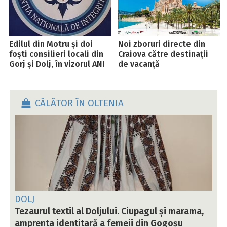
Edilul din Motru și doi
Noi zboruri directe din
foști consilieri locali din
Craiova către destinații
Gorj și Dolj, în vizorul ANI
de vacanță
CĂLĂTOR ÎN OLTENIA
DOLJ
Tezaurul textil al Doljului. Ciupagul și marama,
amprenta identitară a femeii din Gogoșu