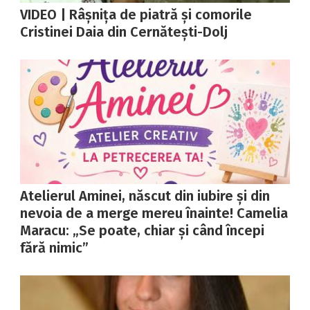
VIDEO | Râșnița de piatră și comorile
Cristinei Daia din Cernătești-Dolj
Atelierul Aminei, născut din iubire și din
nevoia de a merge mereu înainte! Camelia
Maracu: „Se poate, chiar și când începi
fără nimic”