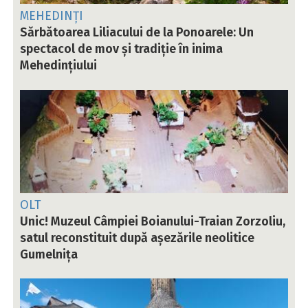
MEHEDINȚI
Sărbătoarea Liliacului de la Ponoarele: Un
spectacol de mov și tradiție în inima
Mehedințiului
OLT
Unic! Muzeul Câmpiei Boianului-Traian Zorzoliu,
satul reconstituit după așezările neolitice
Gumelnița