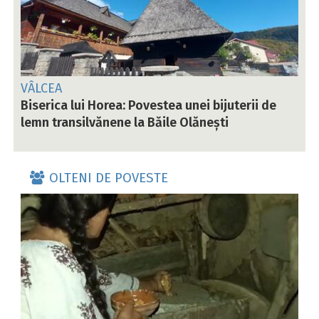
VÂLCEA
Biserica lui Horea: Povestea unei bijuterii de
lemn transilvănene la Băile Olănești
OLTENI DE POVESTE