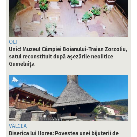
OLT
Unic! Muzeul Câmpiei Boianului-Traian Zorzoliu,
satul reconstituit după așezările neolitice
Gumelnița
VÂLCEA
Biserica lui Horea: Povestea unei bijuterii de