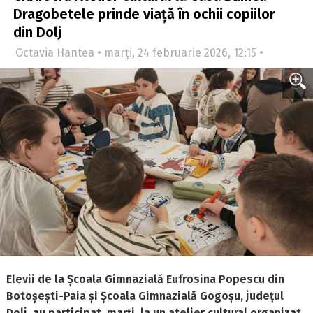
Dragobetele prinde viață în ochii copiilor
din Dolj
Octavia Hantea • marți, 24 februarie 2026, 12:15 •
Elevii de la Școala Gimnazială Eufrosina Popescu din
Botoșești-Paia și Școala Gimnazială Gogoșu, județul
Dolj, au participat, marți, la un atelier cultural organizat