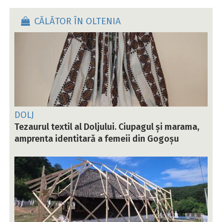
CĂLĂTOR ÎN OLTENIA
DOLJ
Tezaurul textil al Doljului. Ciupagul și marama,
amprenta identitară a femeii din Gogoșu