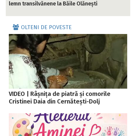
lemn transilvănene la Băile Olănești
OLTENI DE POVESTE
VIDEO | Râșnița de piatră și comorile
Cristinei Daia din Cernătești-Dolj