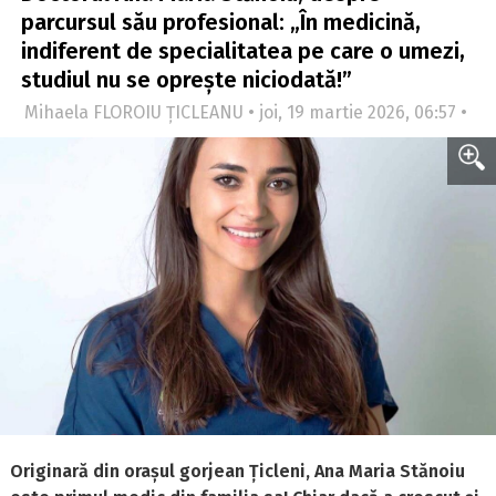
parcursul său profesional: „În medicină,
indiferent de specialitatea pe care o umezi,
studiul nu se oprește niciodată!”
Mihaela FLOROIU ȚICLEANU • joi, 19 martie 2026, 06:57 •
Originară din orașul gorjean Țicleni, Ana Maria Stănoiu