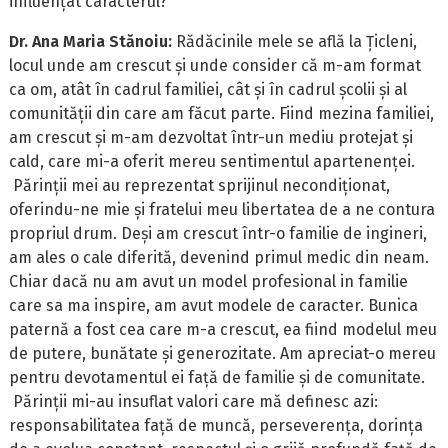
influențat caracterul?
Dr. Ana Maria Stănoiu:
Rădăcinile mele se află la Țicleni,
locul unde am crescut și unde consider că m-am format
ca om, atât în cadrul familiei, cât și în cadrul școlii și al
comunității din care am făcut parte. Fiind mezina familiei,
am crescut și m-am dezvoltat într-un mediu protejat și
cald, care mi-a oferit mereu sentimentul apartenenței.
Părinții mei au reprezentat sprijinul necondiționat,
oferindu-ne mie și fratelui meu libertatea de a ne contura
propriul drum. Deși am crescut într-o familie de ingineri,
am ales o cale diferită, devenind primul medic din neam.
Chiar dacă nu am avut un model profesional in familie
care sa ma inspire, am avut modele de caracter. Bunica
paternă a fost cea care m-a crescut, ea fiind modelul meu
de putere, bunătate și generozitate. Am apreciat-o mereu
pentru devotamentul ei față de familie și de comunitate.
Părinții mi-au insuflat valori care mă definesc azi:
responsabilitatea față de muncă, perseverența, dorința