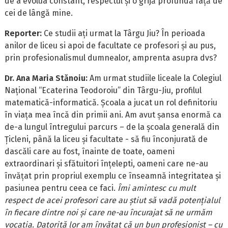
de a evolua constant, respectul și o grijă profundă față de
cei de lângă mine.
Reporter:
Ce studii ați urmat la Târgu Jiu? În perioada
anilor de liceu si apoi de facultate ce profesori și au pus,
prin profesionalismul dumnealor, amprenta asupra dvs?
Dr. Ana Maria Stănoiu:
Am urmat studiile liceale la Colegiul
Național “Ecaterina Teodoroiu” din Târgu-Jiu, profilul
matematică-informatică. Școala a jucat un rol definitoriu
în viața mea încă din primii ani. Am avut șansa enormă ca
de-a lungul întregului parcurs – de la școala generală din
Țicleni, până la liceu și facultate - să fiu înconjurată de
dascăli care au fost, înainte de toate, oameni
extraordinari și sfătuitori înțelepti, oameni care ne-au
învățat prin propriul exemplu ce înseamnă integritatea și
pasiunea pentru ceea ce faci.
Îmi amintesc cu mult
respect de acei profesori care au știut să vadă potențialul
în fiecare dintre noi și care ne-au încurajat să ne urmăm
vocația. Datorită lor am învățat că un bun profesionist – cu