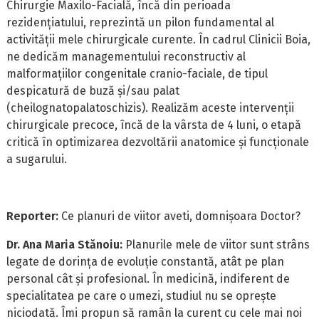
Chirurgie Maxilo-Facială, încă din perioada
rezidențiatului, reprezintă un pilon fundamental al
activității mele chirurgicale curente. În cadrul Clinicii Boia,
ne dedicăm managementului reconstructiv al
malformațiilor congenitale cranio-faciale, de tipul
despicatură de buză și/sau palat
(cheilognatopalatoschizis). Realizăm aceste intervenții
chirurgicale precoce, încă de la vârsta de 4 luni, o etapă
critică în optimizarea dezvoltării anatomice și funcționale
a sugarului.
Reporter:
Ce planuri de viitor aveti, domnișoara Doctor?
Dr. Ana Maria Stănoiu:
Planurile mele de viitor sunt strâns
legate de dorința de evoluție constantă, atât pe plan
personal cât și profesional. În medicină, indiferent de
specialitatea pe care o umezi, studiul nu se oprește
niciodată. Îmi propun să ramân la curent cu cele mai noi