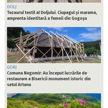
DOLJ
Tezaurul textil al Doljului. Ciupagul și marama,
amprenta identitară a femeii din Gogoșu
GORJ
Comuna Negomir: Au început lucrările de
restaurare a Bisericii monument istoric din
satul Artanu