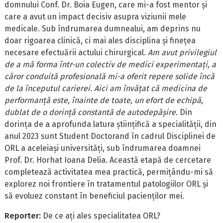
domnului Conf. Dr. Boia Eugen, care mi-a fost mentor și
care a avut un impact decisiv asupra viziunii mele
medicale. Sub îndrumarea dumnealui, am deprins nu
doar rigoarea clinică, ci mai ales disciplina și finețea
necesare efectuării actului chirurgical.
Am avut privilegiul
de a mă forma într-un colectiv de medici experimentați, a
căror conduită profesională mi-a oferit repere solide încă
de la începutul carierei. Aici am învățat că medicina de
performanță este, înainte de toate, un efort de echipă,
dublat de o dorință constantă de autodepășire.
Din
dorința de a aprofunda latura științifică a specialității, din
anul 2023 sunt Student Doctorand în cadrul Disciplinei de
ORL a aceleiași universități, sub îndrumarea doamnei
Prof. Dr. Horhat Ioana Delia. Această etapă de cercetare
completează activitatea mea practică, permițându-mi să
explorez noi frontiere în tratamentul patologiilor ORL și
să evoluez constant în beneficiul pacienților mei.
Reporter:
De ce ați ales specialitatea ORL?