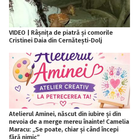
VIDEO | Râșnița de piatră și comorile
Cristinei Daia din Cernătești-Dolj
Atelierul Aminei, născut din iubire și din
nevoia de a merge mereu înainte! Camelia
Maracu: „Se poate, chiar și când începi
fără nimic”