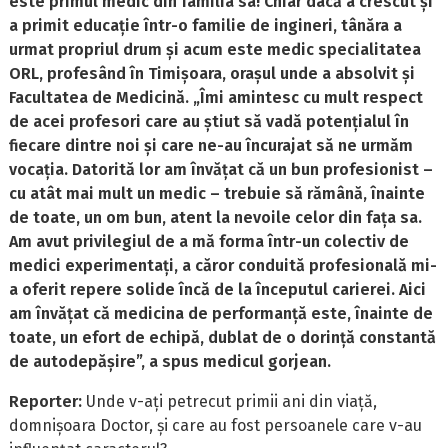
este primul medic din familia sa! Chiar dacă a crescut și
a primit educație într-o familie de ingineri, tânăra a
urmat propriul drum și acum este medic specialitatea
ORL, profesând în Timișoara, orașul unde a absolvit și
Facultatea de Medicină. „Îmi amintesc cu mult respect
de acei profesori care au știut să vadă potențialul în
fiecare dintre noi și care ne-au încurajat să ne urmăm
vocația. Datorită lor am învățat că un bun profesionist –
cu atât mai mult un medic – trebuie să rămână, înainte
de toate, un om bun, atent la nevoile celor din fața sa.
Am avut privilegiul de a mă forma într-un colectiv de
medici experimentați, a căror conduită profesională mi-
a oferit repere solide încă de la începutul carierei. Aici
am învățat că medicina de performanță este, înainte de
toate, un efort de echipă, dublat de o dorință constantă
de autodepășire”, a spus medicul gorjean.
Reporter:
Unde v-ați petrecut primii ani din viață,
domnișoara Doctor, și care au fost persoanele care v-au