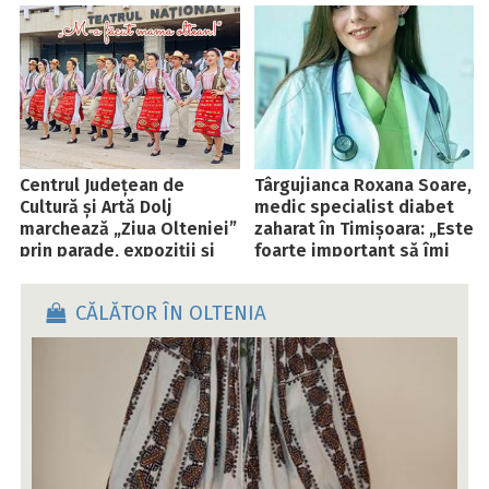
Centrul Județean de
Târgujianca Roxana Soare,
Cultură și Artă Dolj
medic specialist diabet
marchează „Ziua Olteniei”
zaharat în Timișoara: „Este
prin parade, expoziții și
foarte important să îmi
spectacole
tratez pacienții așa cum
merită: cu profesionalism,
CĂLĂTOR ÎN OLTENIA
responsabilitate și
empatie”