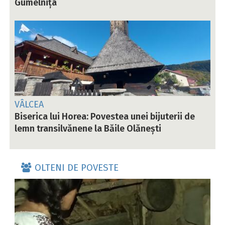
Gumelnița
VÂLCEA
Biserica lui Horea: Povestea unei bijuterii de
lemn transilvănene la Băile Olănești
OLTENI DE POVESTE