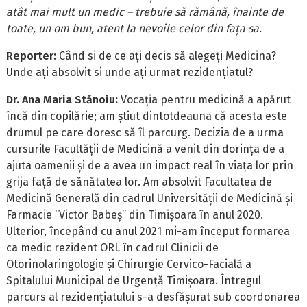
atât mai mult un medic – trebuie să rămână, înainte de
toate, un om bun, atent la nevoile celor din fața sa.
Reporter:
Când si de ce ați decis să alegeți Medicina?
Unde ați absolvit si unde ați urmat rezidențiatul?
Dr. Ana Maria Stănoiu:
Vocația pentru medicină a apărut
încă din copilărie; am știut dintotdeauna că acesta este
drumul pe care doresc să îl parcurg. Decizia de a urma
cursurile Facultății de Medicină a venit din dorința de a
ajuta oamenii și de a avea un impact real în viața lor prin
grija față de sănătatea lor. Am absolvit Facultatea de
Medicină Generală din cadrul Universității de Medicină și
Farmacie “Victor Babeș” din Timișoara în anul 2020.
Ulterior, începând cu anul 2021 mi-am început formarea
ca medic rezident ORL în cadrul Clinicii de
Otorinolaringologie și Chirurgie Cervico-Facială a
Spitalului Municipal de Urgență Timișoara. Întregul
parcurs al rezidențiatului s-a desfășurat sub coordonarea