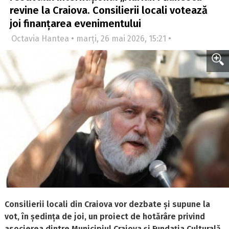
revine la Craiova. Consilierii locali votează
joi finanțarea evenimentului
Octavia Hantea • marți, 26 mai 2026, 15:21 •
Consilierii locali din Craiova vor dezbate și supune la
vot, în ședința de joi, un proiect de hotărâre privind
asocierea dintre Municipiul Craiova și Fundația Culturală