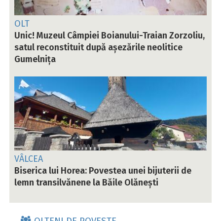
OLT
Unic! Muzeul Câmpiei Boianului-Traian Zorzoliu,
satul reconstituit după așezările neolitice
Gumelnița
VÂLCEA
Biserica lui Horea: Povestea unei bijuterii de
lemn transilvănene la Băile Olănești