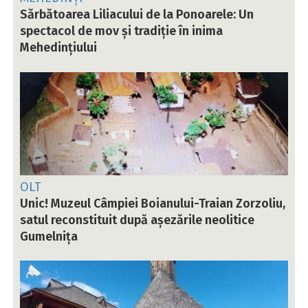
Sărbătoarea Liliacului de la Ponoarele: Un
spectacol de mov și tradiție în inima
Mehedințiului
OLT
Unic! Muzeul Câmpiei Boianului-Traian Zorzoliu,
satul reconstituit după așezările neolitice
Gumelnița