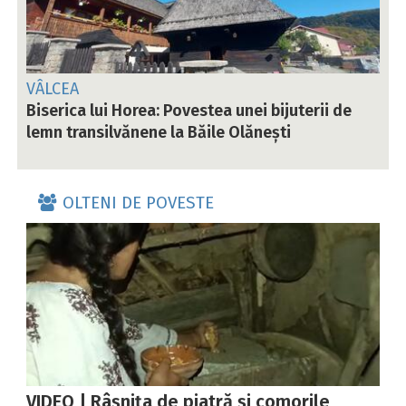
VÂLCEA
Biserica lui Horea: Povestea unei bijuterii de
lemn transilvănene la Băile Olănești
OLTENI DE POVESTE
VIDEO | Râșnița de piatră și comorile