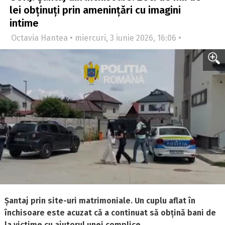
lei obținuți prin amenințări cu imagini
intime
Octavia Hantea • miercuri, 3 iunie 2026, 16:06 •
Șantaj prin site-uri matrimoniale. Un cuplu aflat în
închisoare este acuzat că a continuat să obțină bani de
la victime cu ajutorul unei complice