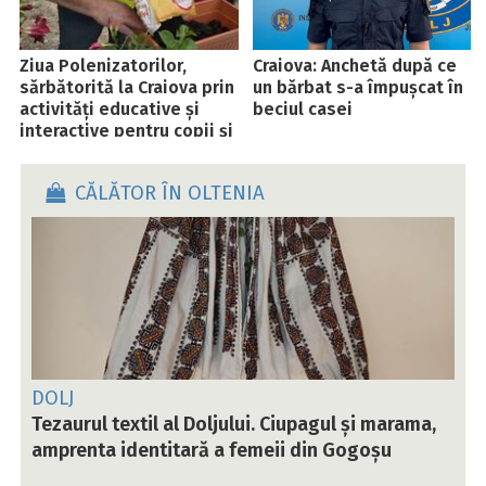
Ziua Polenizatorilor,
Craiova: Anchetă după ce
sărbătorită la Craiova prin
un bărbat s-a împușcat în
activități educative și
beciul casei
interactive pentru copii și
tineri
CĂLĂTOR ÎN OLTENIA
DOLJ
Tezaurul textil al Doljului. Ciupagul și marama,
amprenta identitară a femeii din Gogoșu