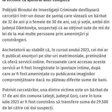
Polițiștii Biroului de Investigații Criminale desfășoară
cercetări într-un dosar de șantaj care vizează un bărbat
de 32 de ani și o femeie de 30 de ani, soț și soție, ambii din
județul Dâmbovița, suspectați că au obținut sute de mii de
lei de la mai multe persoane prin amenințări și
constrângeri.
Anchetatorii au stabilit că, în cursul anului 2023, cei doi ar
fi publicat anunțuri pe site-uri matrimoniale, pretinzând
că oferă servicii online. Persoanele care accesau aceste
servicii ar fi fost înregistrate în ipostaze intime, după
care ar fi fost amenințate cu publicarea imaginilor
compromițătoare dacă nu plăteau diferite sume de bani.
Potrivit cercetărilor, una dintre victime este un bărbat de
37 de ani din comuna Lelești, județul Gorj, care în luna
iulie 2023 ar fi fost constrâns să transfere suma de 29.500
de lei către cei doi suspecți.