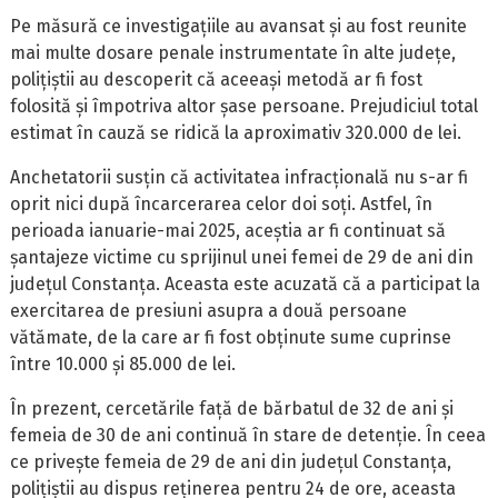
Pe măsură ce investigațiile au avansat și au fost reunite
mai multe dosare penale instrumentate în alte județe,
polițiștii au descoperit că aceeași metodă ar fi fost
folosită și împotriva altor șase persoane. Prejudiciul total
estimat în cauză se ridică la aproximativ 320.000 de lei.
Anchetatorii susțin că activitatea infracțională nu s-ar fi
oprit nici după încarcerarea celor doi soți. Astfel, în
perioada ianuarie-mai 2025, aceștia ar fi continuat să
șantajeze victime cu sprijinul unei femei de 29 de ani din
județul Constanța. Aceasta este acuzată că a participat la
exercitarea de presiuni asupra a două persoane
vătămate, de la care ar fi fost obținute sume cuprinse
între 10.000 și 85.000 de lei.
În prezent, cercetările față de bărbatul de 32 de ani și
femeia de 30 de ani continuă în stare de detenție. În ceea
ce privește femeia de 29 de ani din județul Constanța,
polițiștii au dispus reținerea pentru 24 de ore, aceasta