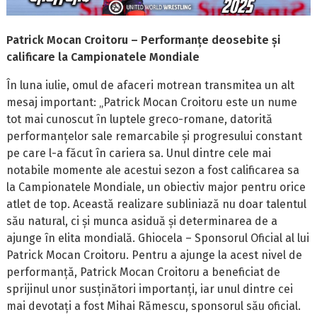
Patrick Mocan Croitoru – Performanțe deosebite și
calificare la Campionatele Mondiale
În luna iulie, omul de afaceri motrean transmitea un alt
mesaj important: „Patrick Mocan Croitoru este un nume
tot mai cunoscut în luptele greco-romane, datorită
performanțelor sale remarcabile și progresului constant
pe care l-a făcut în cariera sa. Unul dintre cele mai
notabile momente ale acestui sezon a fost calificarea sa
la Campionatele Mondiale, un obiectiv major pentru orice
atlet de top. Această realizare subliniază nu doar talentul
său natural, ci și munca asiduă și determinarea de a
ajunge în elita mondială. Ghiocela – Sponsorul Oficial al lui
Patrick Mocan Croitoru. Pentru a ajunge la acest nivel de
performanță, Patrick Mocan Croitoru a beneficiat de
sprijinul unor susținători importanți, iar unul dintre cei
mai devotați a fost Mihai Rămescu, sponsorul său oficial.