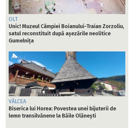
OLT
Unic! Muzeul Câmpiei Boianului-Traian Zorzoliu,
satul reconstituit după așezările neolitice
Gumelnița
VÂLCEA
Biserica lui Horea: Povestea unei bijuterii de
lemn transilvănene la Băile Olănești