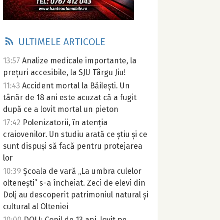
ULTIMELE ARTICOLE
13:57
Analize medicale importante, la
prețuri accesibile, la SJU Târgu Jiu!
11:43
Accident mortal la Băilești. Un
tânăr de 18 ani este acuzat că a fugit
după ce a lovit mortal un pieton
17:42
Polenizatorii, în atenția
craiovenilor. Un studiu arată ce știu și ce
sunt dispuși să facă pentru protejarea
lor
10:39
Școala de vară „La umbra culelor
oltenești” s-a încheiat. Zeci de elevi din
Dolj au descoperit patrimoniul natural și
cultural al Olteniei
10:00
DOLJ: Copil de 13 ani, lovit pe