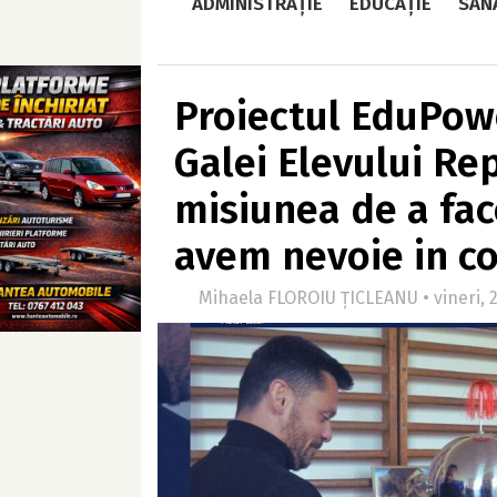
ADMINISTRAȚIE
EDUCAȚIE
SĂN
Proiectul EduPowe
Galei Elevului Re
misiunea de a fa
avem nevoie in c
Mihaela FLOROIU ȚICLEANU • vineri, 2