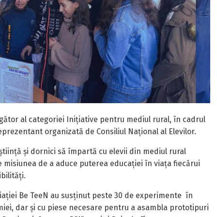
ător al categoriei Inițiative pentru mediul rural, în cadrul
 Reprezentant organizată de Consiliul Național al Elevilor.
știință și dornici să împartă cu elevii din mediul rural
 misiunea de a aduce puterea educației în viața fiecărui
ilități.
ciației Be TeeN au susținut peste 30 de experimente în
imiei, dar și cu piese necesare pentru a asambla prototipuri