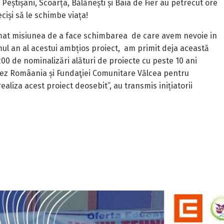
 Peștișani, Scoarța, Bălănești și Baia de Fier au petrecut ore
ciși să le schimbe viața!
mat misiunea de a face schimbarea de care avem nevoie in
ul an al acestui ambțios proiect, am primit deja această
200 de nominalizări alături de proiecte cu peste 10 ani
Cez Româania și Fundaţiei Comunitare Vȃlcea pentru
realiza acest proiect deosebit”, au transmis inițiatorii