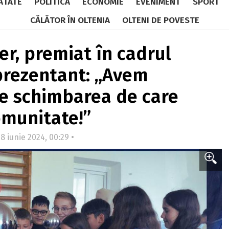
ĂTATE
POLITICĂ
ECONOMIE
EVENIMENT
SPORT
CĂLĂTOR ÎN OLTENIA
OLTENI DE POVESTE
r, premiat în cadrul
prezentant: „Avem
ce schimbarea de care
omunitate!”
8 iunie 2024, 00:29 •