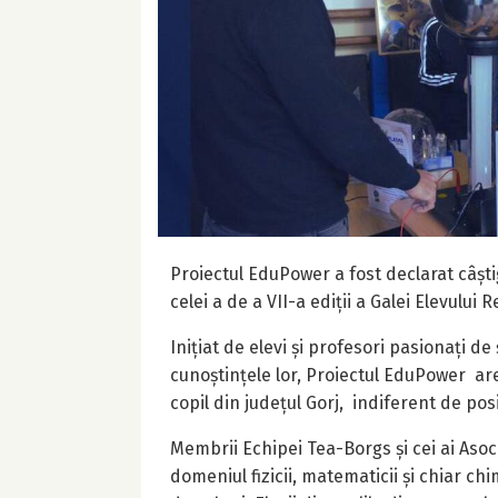
Proiectul EduPower a fost declarat câștig
celei a de a VII-a ediții a Galei Elevului
Inițiat de elevi și profesori pasionați de 
cunoștințele lor, Proiectul EduPower are
copil din județul Gorj, indiferent de posib
Membrii Echipei Tea-Borgs și cei ai Aso
domeniul fizicii, matematicii și chiar ch