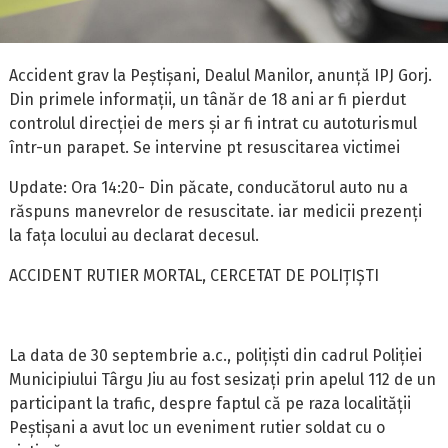
Accident grav la Peștișani, Dealul Manilor, anunță IPJ Gorj.
Din primele informații, un tânăr de 18 ani ar fi pierdut
controlul direcției de mers și ar fi intrat cu autoturismul
într-un parapet. Se intervine pt resuscitarea victimei
Update: Ora 14:20- Din păcate, conducătorul auto nu a
răspuns manevrelor de resuscitate. iar medicii prezenți
la fața locului au declarat decesul.
ACCIDENT RUTIER MORTAL, CERCETAT DE POLIȚIȘTI
La data de 30 septembrie a.c., polițiști din cadrul Poliției
Municipiului Târgu Jiu au fost sesizați prin apelul 112 de un
participant la trafic, despre faptul că pe raza localității
Peștișani a avut loc un eveniment rutier soldat cu o