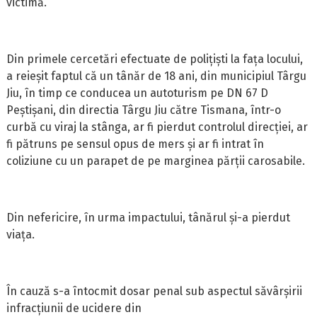
victimă.
Din primele cercetări efectuate de polițiști la fața locului,
a reieșit faptul că un tânăr de 18 ani, din municipiul Târgu
Jiu, în timp ce conducea un autoturism pe DN 67 D
Peștișani, din directia Târgu Jiu către Tismana, într-o
curbă cu viraj la stânga, ar fi pierdut controlul direcției, ar
fi pătruns pe sensul opus de mers și ar fi intrat în
coliziune cu un parapet de pe marginea părții carosabile.
Din nefericire, în urma impactului, tânărul și-a pierdut
viața.
În cauză s-a întocmit dosar penal sub aspectul săvârșirii
infracțiunii de ucidere din