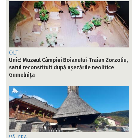
OLT
Unic! Muzeul Câmpiei Boianului-Traian Zorzoliu,
satul reconstituit după așezările neolitice
Gumelnița
VÂLCEA