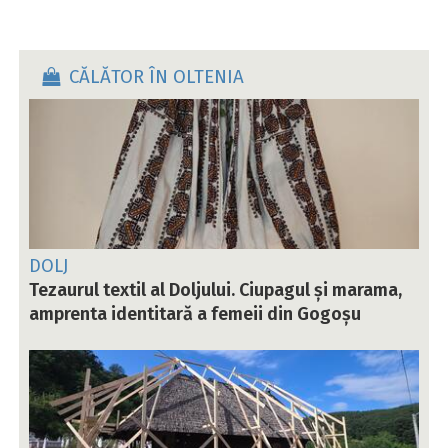
CĂLĂTOR ÎN OLTENIA
DOLJ
Tezaurul textil al Doljului. Ciupagul și marama,
amprenta identitară a femeii din Gogoșu