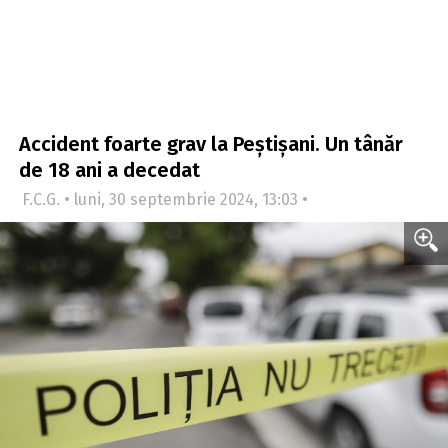
Accident foarte grav la Peștișani. Un tânăr
de 18 ani a decedat
F.C.G. • luni, 30 septembrie 2024, 13:03 •