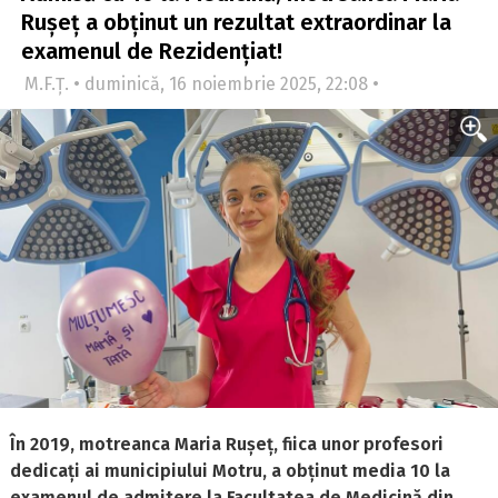
Rușeț a obținut un rezultat extraordinar la
examenul de Rezidențiat!
M.F.Ț. • duminică, 16 noiembrie 2025, 22:08 •
În 2019, motreanca Maria Rușeț, fiica unor profesori
dedicați ai municipiului Motru, a obținut media 10 la
examenul de admitere la Facultatea de Medicină din