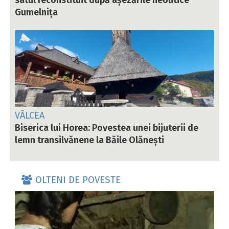
Gumelnița
VÂLCEA
Biserica lui Horea: Povestea unei bijuterii de
lemn transilvănene la Băile Olănești
OLTENI DE POVESTE