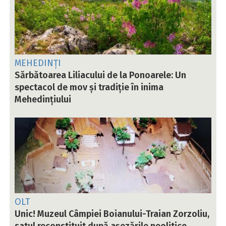
MEHEDINȚI
Sărbătoarea Liliacului de la Ponoarele: Un
spectacol de mov și tradiție în inima
Mehedințiului
OLT
Unic! Muzeul Câmpiei Boianului-Traian Zorzoliu,
satul reconstituit după așezările neolitice