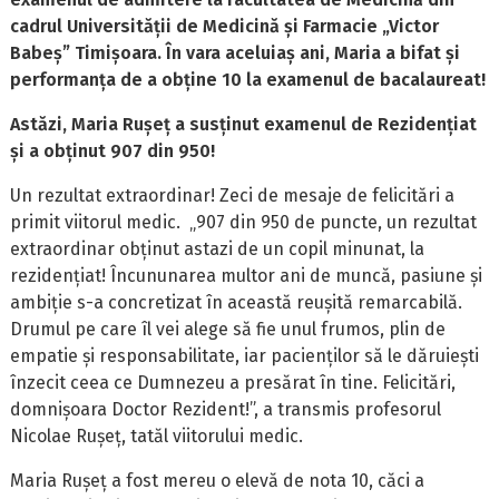
cadrul Universității de Medicină și Farmacie „Victor
Babeș” Timișoara. În vara aceluiaș ani, Maria a bifat și
performanța de a obține 10 la examenul de bacalaureat!
Astăzi, Maria Rușeț a susținut examenul de Rezidențiat
și a obținut 907 din 950!
Un rezultat extraordinar! Zeci de mesaje de felicitări a
primit viitorul medic. „907 din 950 de puncte, un rezultat
extraordinar obținut astazi de un copil minunat, la
rezidențiat! Încununarea multor ani de muncă, pasiune și
ambiție s-a concretizat în această reușită remarcabilă.
Drumul pe care îl vei alege să fie unul frumos, plin de
empatie și responsabilitate, iar pacienților să le dăruiești
înzecit ceea ce Dumnezeu a presărat în tine. Felicitări,
domnișoara Doctor Rezident!”, a transmis profesorul
Nicolae Rușeț, tatăl viitorului medic.
Maria Rușeț a fost mereu o elevă de nota 10, căci a