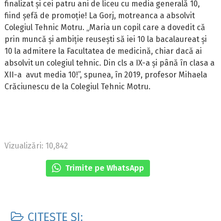
finalizat și cei patru ani de liceu cu media generală 10,
fiind șefă de promoție! La Gorj, motreanca a absolvit
Colegiul Tehnic Motru. „Maria un copil care a dovedit că
prin muncă și ambiție reusești să iei 10 la bacalaureat și
10 la admitere la Facultatea de medicină, chiar dacă ai
absolvit un colegiul tehnic. Din cls a IX-a și până în clasa a
XII-a avut media 10!”, spunea, în 2019, profesor Mihaela
Crăciunescu de la Colegiul Tehnic Motru.
Vizualizări: 10,842
Trimite pe WhatsApp
CITEȘTE ȘI: