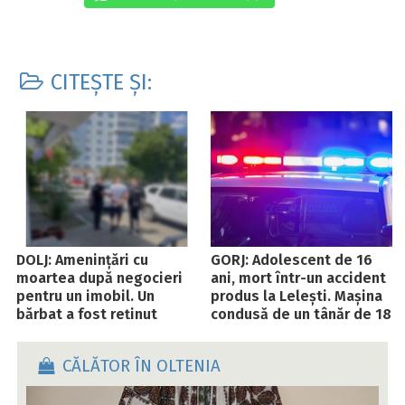
CITEȘTE ȘI:
DOLJ: Amenințări cu
GORJ: Adolescent de 16
moartea după negocieri
ani, mort într-un accident
pentru un imobil. Un
produs la Lelești. Mașina
bărbat a fost reținut
condusă de un tânăr de 18
ani s-a izbit de un gard
CĂLĂTOR ÎN OLTENIA