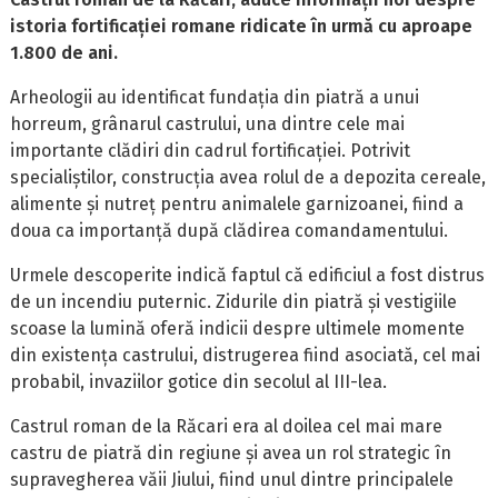
istoria fortificației romane ridicate în urmă cu aproape
1.800 de ani.
Arheologii au identificat fundația din piatră a unui
horreum, grânarul castrului, una dintre cele mai
importante clădiri din cadrul fortificației. Potrivit
specialiștilor, construcția avea rolul de a depozita cereale,
alimente și nutreț pentru animalele garnizoanei, fiind a
doua ca importanță după clădirea comandamentului.
Urmele descoperite indică faptul că edificiul a fost distrus
de un incendiu puternic. Zidurile din piatră și vestigiile
scoase la lumină oferă indicii despre ultimele momente
din existența castrului, distrugerea fiind asociată, cel mai
probabil, invaziilor gotice din secolul al III-lea.
Castrul roman de la Răcari era al doilea cel mai mare
castru de piatră din regiune și avea un rol strategic în
supravegherea văii Jiului, fiind unul dintre principalele