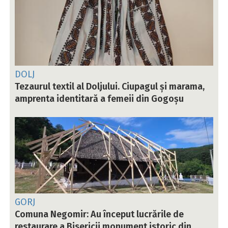
DOLJ
Tezaurul textil al Doljului. Ciupagul și marama,
amprenta identitară a femeii din Gogoșu
GORJ
Comuna Negomir: Au început lucrările de
restaurare a Bisericii monument istoric din