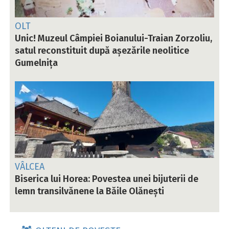
OLT
Unic! Muzeul Câmpiei Boianului-Traian Zorzoliu,
satul reconstituit după așezările neolitice
Gumelnița
VÂLCEA
Biserica lui Horea: Povestea unei bijuterii de
lemn transilvănene la Băile Olănești