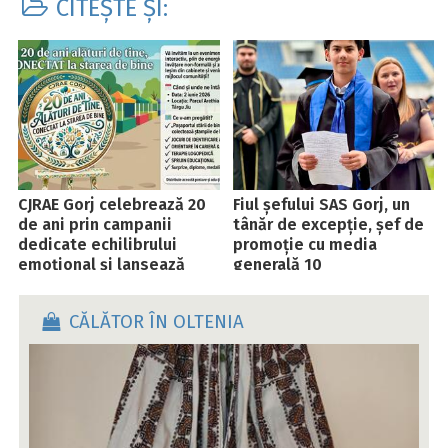
CITEȘTE ȘI:
CJRAE Gorj celebrează 20
Fiul șefului SAS Gorj, un
de ani prin campanii
tânăr de excepție, șef de
dedicate echilibrului
promoție cu media
emoțional și lansează
generală 10
inovatorul proiect
„Autobuzul de consiliere”
CĂLĂTOR ÎN OLTENIA