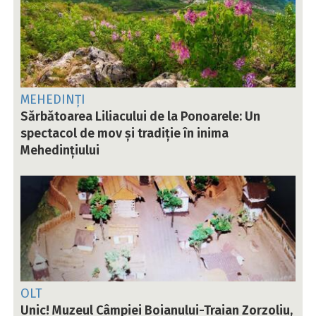
MEHEDINȚI
Sărbătoarea Liliacului de la Ponoarele: Un
spectacol de mov și tradiție în inima
Mehedințiului
OLT
Unic! Muzeul Câmpiei Boianului-Traian Zorzoliu,