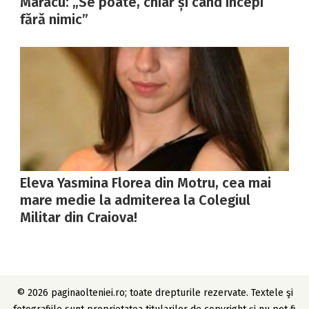
Maracu: „Se poate, chiar și când începi
fără nimic”
Eleva Yasmina Florea din Motru, cea mai
mare medie la admiterea la Colegiul
Militar din Craiova!
© 2026 paginaolteniei.ro; toate drepturile rezervate. Textele şi