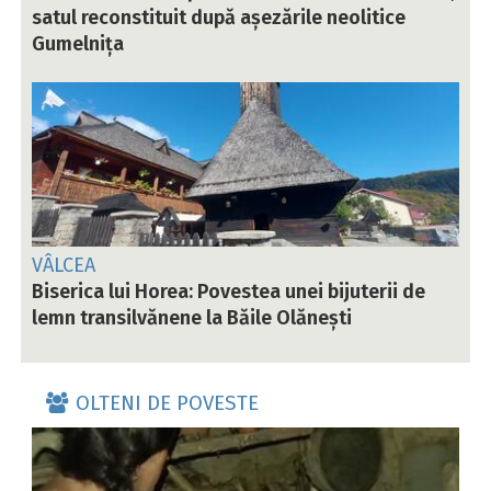
satul reconstituit după așezările neolitice
Gumelnița
VÂLCEA
Biserica lui Horea: Povestea unei bijuterii de
lemn transilvănene la Băile Olănești
OLTENI DE POVESTE