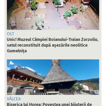
OLT
Unic! Muzeul Câmpiei Boianului-Traian Zorzoliu,
satul reconstituit după așezările neolitice
Gumelnița
VÂLCEA
Biserica lui Horea: Povestea unei bijuterii de