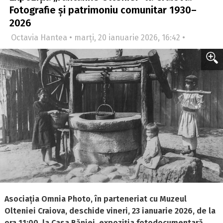
Fotografie și patrimoniu comunitar 1930–
2026
Octavia Hantea • marți, 20 ianuarie 2026, 16:42 •
Asociația Omnia Photo, în parteneriat cu Muzeul
Olteniei Craiova, deschide vineri, 23 ianuarie 2026, de la
ora 11:00, la Casa Băniei, expoziția fotodocumentară