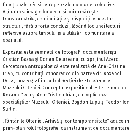
funcționale, cât și ca repere ale memoriei colective.
Alăturarea imaginilor vechi și noi urmărește
transformările, continuitățile și disparițiile acestor
structuri, fără a forța concluzii, lăsând loc unei lecturi
reflexive asupra timpului și a utilizării comunitare a
spațiului.
Expoziția este semnată de fotografii documentariști
Cristian Bassa și Dorian Delureanu, cu sprijinul Azero.
Cercetarea antropologică este realizată de Ana-Cristina
Irian, cu contribuții etnografice din partea dr. Roxanei
Deca, muzeograf în cadrul Secției de Etnografie a
Muzeului Olteniei. Conceptul expozițional este semnat de
Roxana Deca și Ana-Cristina Irian, cu implicarea
specialiștilor Muzeului Olteniei, Bogdan Lupu și Teodor Ion
Surlin.
„Fântânile Olteniei. Arhivă și contemporaneitate” aduce în
prim-plan rolul fotografiei ca instrument de documentare