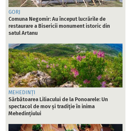
GORJ
Comuna Negomir: Au început lucrările de
restaurare a Bisericii monument istoric din
satul Artanu
MEHEDINȚI
Sărbătoarea Liliacului de la Ponoarele: Un
spectacol de mov și tradiție în inima
Mehedințiului