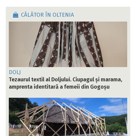
CĂLĂTOR ÎN OLTENIA
DOLJ
Tezaurul textil al Doljului. Ciupagul și marama,
amprenta identitară a femeii din Gogoșu