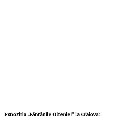
Expoziția „Fântânile Olteniei” la Craiova: