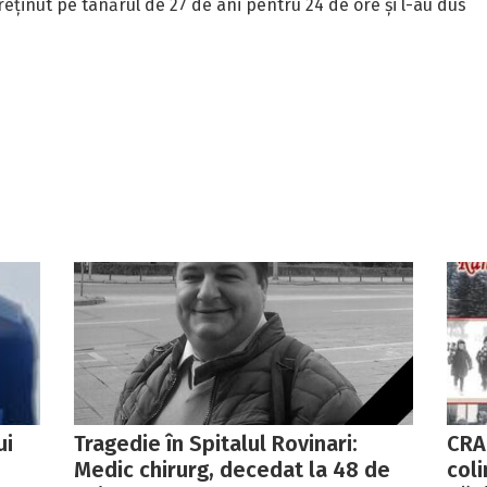
 reținut pe tânărul de 27 de ani pentru 24 de ore și l-au dus
ui
Tragedie în Spitalul Rovinari:
CRAI
Medic chirurg, decedat la 48 de
coli