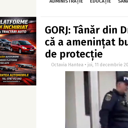
ADMINISTRAȚIE
EDUCAȚIE
SĂN
GORJ: Tânăr din D
că a amenințat bu
de protecție
Octavia Hantea • joi, 11 decembrie 20