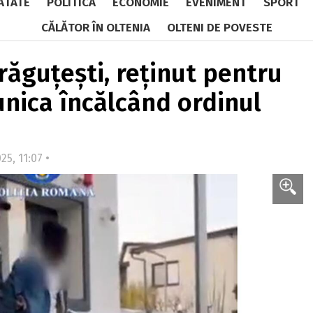
ĂTATE
POLITICĂ
ECONOMIE
EVENIMENT
SPORT
CĂLĂTOR ÎN OLTENIA
OLTENI DE POVESTE
răguțești, reținut pentru
nica încălcând ordinul
25, 11:07 •