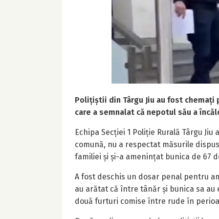
Polițiștii din Târgu Jiu au fost chemaț
care a semnalat că nepotul său a încălc
Echipa Secției 1 Poliție Rurală Târgu Jiu a
comună, nu a respectat măsurile dispuse 
familiei și și-a amenințat bunica de 67 
A fost deschis un dosar penal pentru ame
au arătat că între tânăr și bunica sa au e
două furturi comise între rude în perio