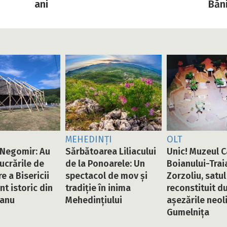
ani
Băn
MEHEDINȚI
OLT
Negomir: Au
Sărbătoarea Liliacului
Unic! Muzeul 
lucrările de
de la Ponoarele: Un
Boianului-Trai
e a Bisericii
spectacol de mov și
Zorzoliu, satul
 istoric din
tradiție în inima
reconstituit d
tanu
Mehedințiului
așezările neoli
Gumelnița