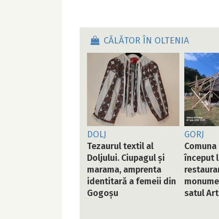
CĂLĂTOR ÎN OLTENIA
DOLJ
GORJ
Tezaurul textil al
Comuna 
Doljului. Ciupagul și
început 
marama, amprenta
restaurar
identitară a femeii din
monument
Gogoșu
satul Ar