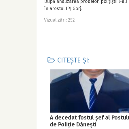
După analizarea probelor, polițiștii l-au
în arestul IPJ Gorj.
Vizualizări: 252
CITEȘTE ȘI:
A decedat fostul șef al Postul
de Poliție Dănești