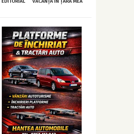
EDITORIAL
VACANȚĂ ÎN ȚARA MEA