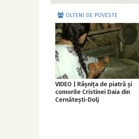
OLTENI DE POVESTE
VIDEO | Râșnița de piatră și
comorile Cristinei Daia din
Cernătești-Dolj