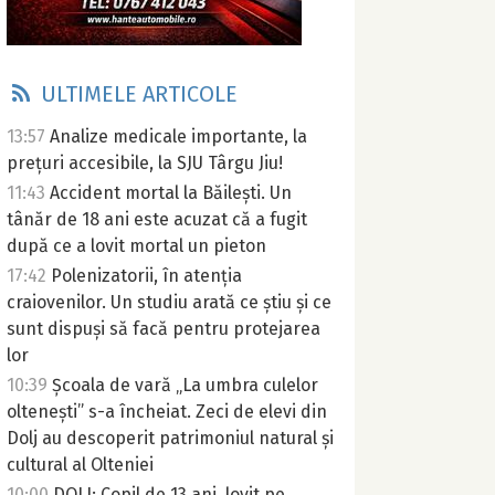
ULTIMELE ARTICOLE
13:57
Analize medicale importante, la
prețuri accesibile, la SJU Târgu Jiu!
11:43
Accident mortal la Băilești. Un
tânăr de 18 ani este acuzat că a fugit
după ce a lovit mortal un pieton
17:42
Polenizatorii, în atenția
craiovenilor. Un studiu arată ce știu și ce
sunt dispuși să facă pentru protejarea
lor
10:39
Școala de vară „La umbra culelor
oltenești” s-a încheiat. Zeci de elevi din
Dolj au descoperit patrimoniul natural și
cultural al Olteniei
10:00
DOLJ: Copil de 13 ani, lovit pe