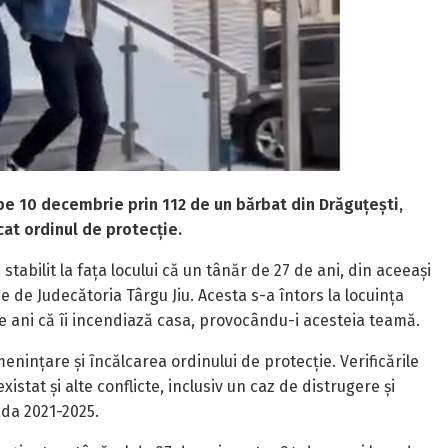
i pe 10 decembrie prin 112 de un bărbat din Drăguțești,
at ordinul de protecție.
 stabilit la fața locului că un tânăr de 27 de ani, din aceeași
de Judecătoria Târgu Jiu. Acesta s-a întors la locuința
de ani că îi incendiază casa, provocându-i acesteia teamă.
nințare și încălcarea ordinului de protecție. Verificările
xistat și alte conflicte, inclusiv un caz de distrugere și
ada 2021-2025.