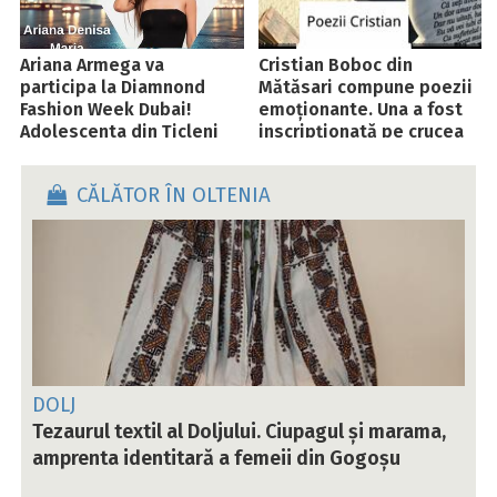
Ariana Armega va
Cristian Boboc din
participa la Diamnond
Mătăsari compune poezii
Fashion Week Dubai!
emoționante. Una a fost
Adolescenta din Țicleni
inscripționată pe crucea
vrea să studieze la
unui tânăr
Universitatea din Milano
CĂLĂTOR ÎN OLTENIA
DOLJ
Tezaurul textil al Doljului. Ciupagul și marama,
amprenta identitară a femeii din Gogoșu