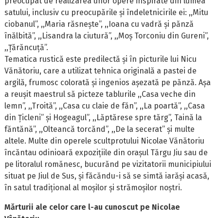
preocupat de realizarea unor opere inspirate din lumea
satului, inclusiv cu preocupările și îndeletnicirile ei: ,,Mitu
ciobanul”, ,,Maria răsnește”, ,,Ioana cu vadră și pănză
înălbită”, ,,Lisandra la ciutură”, ,,Moș Torconiu din Gureni”,
,,Țărăncuță”.
Tematica rustică este predilectă și în picturile lui Nicu
Vănătoriu, care a utilizat tehnica originală a pastei de
argilă, frumosc colorată și ingenios așezată pe pănză. Așa
a reușit maestrul să picteze tablurile ,,Casa veche din
lemn”, ,,Troită”, ,,Casa cu claie de făn”, ,,La poartă”, ,,Casa
din Țicleni” și Hogeagul”, ,,Lăptărese spre tărg”, Taină la
făntănă”, ,,Olteancă torcănd”, ,,De la secerat” și multe
altele. Multe din operele scultprotului Nicolae Vănătoriu
încăntau odinioară expozițiile din orașul Tărgu Jiu sau de
pe litoralul romănesc, bucurănd pe vizitatorii municipiului
situat pe Jiul de Sus, și făcăndu-i să se simtă iarăși acasă,
în satul tradițional al moșilor și strămoșilor noștri.
Mărturii ale celor care l-au cunoscut pe Nicolae