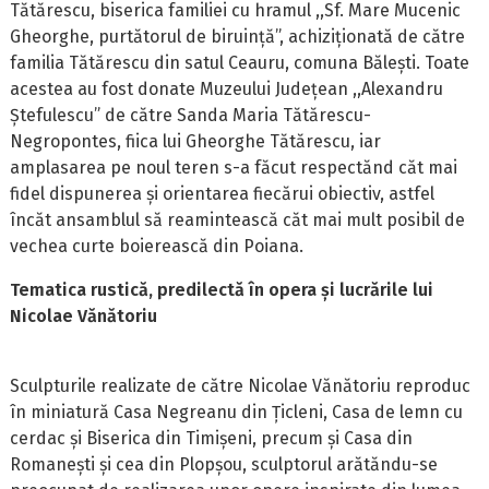
Tătărescu, biserica familiei cu hramul ,,Sf. Mare Mucenic
Gheorghe, purtătorul de biruință”, achiziționată de către
familia Tătărescu din satul Ceauru, comuna Bălești. Toate
acestea au fost donate Muzeului Județean ,,Alexandru
Ștefulescu” de către Sanda Maria Tătărescu-
Negropontes, fiica lui Gheorghe Tătărescu, iar
amplasarea pe noul teren s-a făcut respectănd căt mai
fidel dispunerea și orientarea fiecărui obiectiv, astfel
încăt ansamblul să reamintească căt mai mult posibil de
vechea curte boierească din Poiana.
Tematica rustică, predilectă în opera și lucrările lui
Nicolae Vănătoriu
Sculpturile realizate de către Nicolae Vănătoriu reproduc
în miniatură Casa Negreanu din Țicleni, Casa de lemn cu
cerdac și Biserica din Timișeni, precum și Casa din
Romanești și cea din Plopșou, sculptorul arătăndu-se