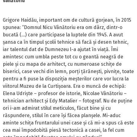
Vânătoriu
Grigore Haidău, important om de cultură gorjean, în 2015
spunea: “Domnul Nicu Vânătoriu era om dârz, dintr-o
bucată (…) care participase la luptele din 1945. A avut
șansa ca în timpul școlii tehnice să facă și desen tehnic,
iar talentul dat de Dumnezeu l-a ajutat în viață. Îmi
amintesc cum umbla peste tot cu o geantă neagră de
piele și cu mapa de arhitect, cu numeroase schițe de
biserici, case vechi din lemn, porți țărănești, pivnițe, toate
pentru a fi puse la dispoziția meșterilor care vor lucra la
viitorul Muzeu de la Curtișoara. Era o muncă de echipă:
Elena Udriște – profesor de istorie, Nicolae Vânătoriu –
tehnician arhitect și Edy Matalier – fotograf. Nu de puține
ori i-am admirat stilul meticulos, făcut bine și cu
răspundere, stilul în care își făcea planșele. Mi-aduc
aminte schița fruntarului unei case și că mi-a spus că este
cea mai împodobită piesă tectonică a casei, la fel cum