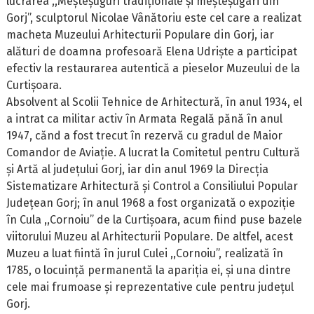
lucrarea ,,Meșteșuguri tradiționale și meșteșugari din
Gorj”, sculptorul Nicolae Vânătoriu este cel care a realizat
macheta Muzeului Arhitecturii Populare din Gorj, iar
alături de doamna profesoară Elena Udriște a participat
efectiv la restaurarea autentică a pieselor Muzeului de la
Curtișoara.
Absolvent al Scolii Tehnice de Arhitectură, în anul 1934, el
a intrat ca militar activ în Armata Regală pănă în anul
1947, cănd a fost trecut în rezervă cu gradul de Maior
Comandor de Aviație. A lucrat la Comitetul pentru Cultură
și Artă al județului Gorj, iar din anul 1969 la Direcția
Sistematizare Arhitectură și Control a Consiliului Popular
Județean Gorj; în anul 1968 a fost organizată o expoziție
în Cula ,,Cornoiu” de la Curtișoara, acum fiind puse bazele
viitorului Muzeu al Arhitecturii Populare. De altfel, acest
Muzeu a luat fiintă în jurul Culei ,,Cornoiu”, realizată în
1785, o locuință permanentă la apariția ei, și una dintre
cele mai frumoase și reprezentative cule pentru județul
Gorj.