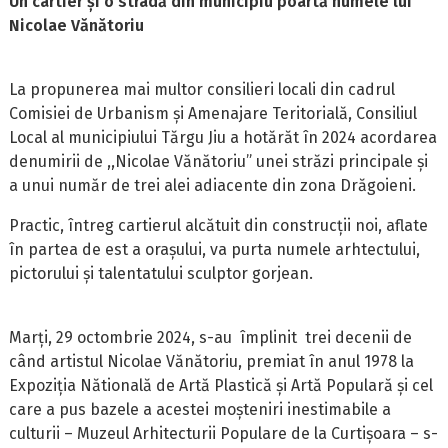
Un cartier și o stradă din municipiu poartă numele lui
Nicolae Vănătoriu
La propunerea mai multor consilieri locali din cadrul
Comisiei de Urbanism și Amenajare Teritorială, Consiliul
Local al municipiului Tărgu Jiu a hotărăt în 2024 acordarea
denumirii de ,,Nicolae Vănătoriu” unei străzi principale și
a unui număr de trei alei adiacente din zona Drăgoieni.
Practic, întreg cartierul alcătuit din construcții noi, aflate
în partea de est a orașului, va purta numele arhtectului,
pictorului și talentatului sculptor gorjean.
Marți, 29 octombrie 2024, s-au împlinit trei decenii de
când artistul Nicolae Vănătoriu, premiat în anul 1978 la
Expoziția Nătională de Artă Plastică și Artă Populară și cel
care a pus bazele a acestei moșteniri inestimabile a
culturii – Muzeul Arhitecturii Populare de la Curtișoara – s-