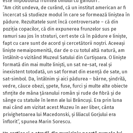
este împodobită fruntea omului cu gânduri”.
“Am citit undeva, de curând, că un institut american ar fi
încercat să studieze modul în care se formează liniștea în
pădure. Rezultatele sunt încă controversate – că din
poziția copacilor, că din expunerea frunzelor sus pe
ramuri sau jos în straturi, cert este că în pădure e liniște,
fapt cu care sunt de acord și cercetătorii noștri. Aceeași
liniște nemaipomenită, dar de o cu totul altă natură, am
întâlnit-o vizitând Muzeul Satului din Curtișoara. O liniște
formată din mai multe liniști, un sat ne-sat, real și
inexistent totodată, un sat format din esență de sate, un
sat-simbol. Da, întâlnim și aici pădurea – bârne, șindrilă,
vedre, căuce obezi, șpete, fuse, furci și multe alte obiecte
sfințite de mâna țăranului român și rude de fibră și de
sânge cu statuile în lemn ale lui Brâncuși. Era prin luna
mai când am vizitat acest Muzeu în aer liber, cânta
privighetoarea lui Macedonski, și liliacul Gorjului era
înflorit”, spunea Marin Sorescu.