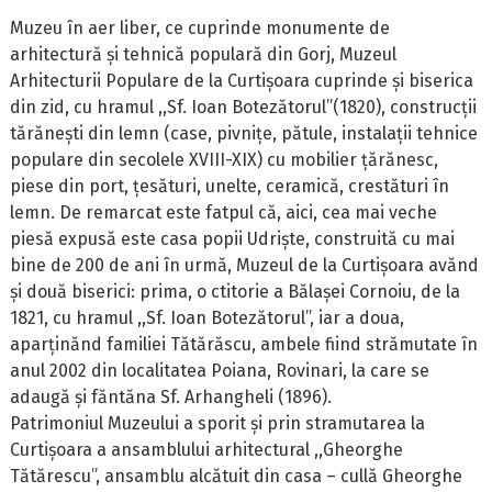
Muzeu în aer liber, ce cuprinde monumente de
arhitectură și tehnică populară din Gorj, Muzeul
Arhitecturii Populare de la Curtișoara cuprinde și biserica
din zid, cu hramul ,,Sf. Ioan Botezătorul”(1820), construcții
tărănești din lemn (case, pivnițe, pătule, instalații tehnice
populare din secolele XVIII-XIX) cu mobilier țărănesc,
piese din port, țesături, unelte, ceramică, crestături în
lemn. De remarcat este fatpul că, aici, cea mai veche
piesă expusă este casa popii Udriște, construită cu mai
bine de 200 de ani în urmă, Muzeul de la Curtișoara avănd
și două biserici: prima, o ctitorie a Bălașei Cornoiu, de la
1821, cu hramul ,,Sf. Ioan Botezătorul”, iar a doua,
aparținănd familiei Tătărăscu, ambele fiind strămutate în
anul 2002 din localitatea Poiana, Rovinari, la care se
adaugă și făntăna Sf. Arhangheli (1896).
Patrimoniul Muzeului a sporit și prin stramutarea la
Curtișoara a ansamblului arhitectural ,,Gheorghe
Tătărescu”, ansamblu alcătuit din casa – cullă Gheorghe