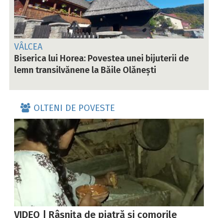
VÂLCEA
Biserica lui Horea: Povestea unei bijuterii de
lemn transilvănene la Băile Olănești
OLTENI DE POVESTE
VIDEO | Râșnița de piatră și comorile