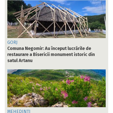
GORJ
Comuna Negomir: Au început lucrările de
restaurare a Bisericii monument istoric din
satul Artanu
MEHEDINȚI