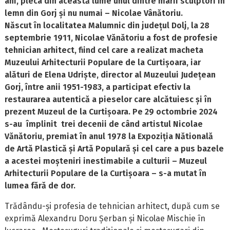
ani, pleca din această lume unul dintre marii sculptori în
lemn din Gorj și nu numai – Nicolae Vânătoriu.
Născut în localitatea Malumnic din județul Dolj, la 28
septembrie 1911, Nicolae Vănătoriu a fost de profesie
tehnician arhitect, fiind cel care a realizat macheta
Muzeului Arhitecturii Populare de la Curtișoara, iar
alături de Elena Udriște, director al Muzeului Județean
Gorj, între anii 1951-1983, a participat efectiv la
restaurarea autentică a pieselor care alcătuiesc și în
prezent Muzeul de la Curtișoara. Pe 29 octombrie 2024
s-au împlinit trei decenii de când artistul Nicolae
Vănătoriu, premiat în anul 1978 la Expoziția Nătională
de Artă Plastică și Artă Populară și cel care a pus bazele
a acestei moșteniri inestimabile a culturii – Muzeul
Arhitecturii Populare de la Curtișoara – s-a mutat în
lumea fără de dor.
Trădându-și profesia de tehnician arhitect, după cum se
exprimă Alexandru Doru Șerban și Nicolae Mischie în