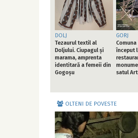
DOLJ
GORJ
Tezaurul textil al
Comuna 
Doljului. Ciupagul și
început 
marama, amprenta
restaurar
identitară a femeii din
monument
Gogoșu
satul Ar
OLTENI DE POVESTE