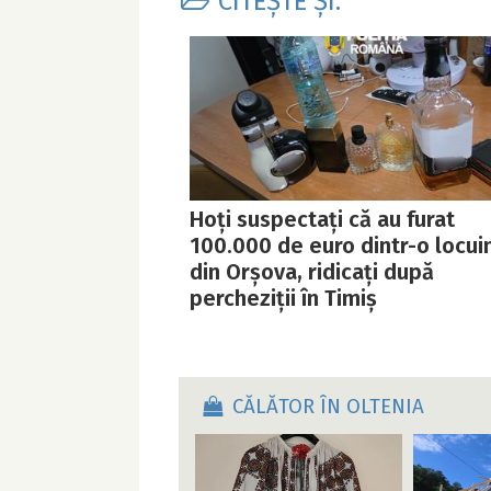
CITEȘTE ȘI:
Hoți suspectați că au furat
100.000 de euro dintr-o locui
din Orșova, ridicați după
percheziții în Timiș
CĂLĂTOR ÎN OLTENIA