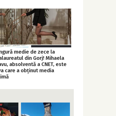
ingură medie de zece la
laureatul din Gorj! Mihaela
avu, absolventă a CNET, este
va care a obținut media
imă