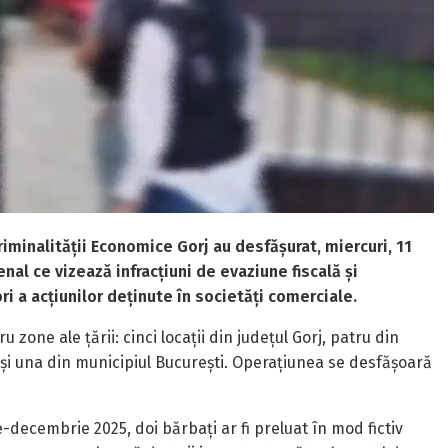
Criminalității Economice Gorj au desfășurat, miercuri, 11
nal ce vizează infracțiuni de evaziune fiscală și
ori a acțiunilor deținute în societăți comerciale.
u zone ale țării: cinci locații din județul Gorj, patru din
 și una din municipiul București. Operațiunea se desfășoară
e-decembrie 2025, doi bărbați ar fi preluat în mod fictiv