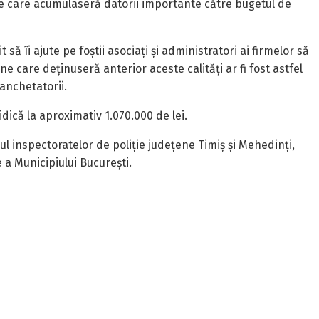
ale care acumulaseră datorii importante către bugetul de
 să îi ajute pe foștii asociați și administratori ai firmelor să
care deținuseră anterior aceste calități ar fi fost astfel
anchetatorii.
dică la aproximativ 1.070.000 de lei.
adrul inspectoratelor de poliție județene Timiș și Mehedinți,
e a Municipiului București.