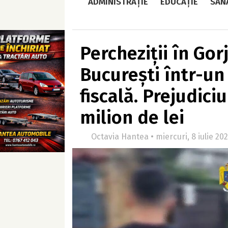
ADMINISTRAȚIE
EDUCAȚIE
SĂN
Percheziții în Gor
București într-un
fiscală. Prejudici
milion de lei
Octavia Hantea • miercuri, 8 iulie 202