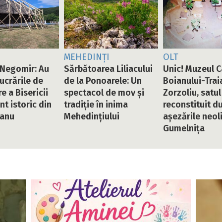
MEHEDINȚI
OLT
Negomir: Au
Sărbătoarea Liliacului
Unic! Muzeul 
lucrările de
de la Ponoarele: Un
Boianului-Trai
e a Bisericii
spectacol de mov și
Zorzoliu, satul
 istoric din
tradiție în inima
reconstituit d
tanu
Mehedințiului
așezările neoli
Gumelnița