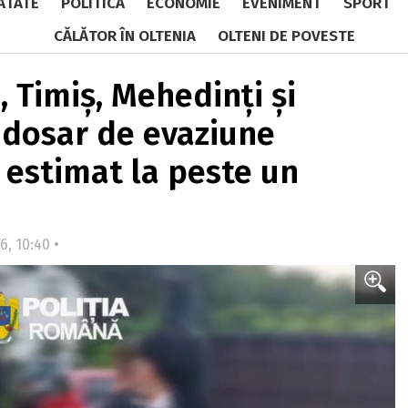
ĂTATE
POLITICĂ
ECONOMIE
EVENIMENT
SPORT
CĂLĂTOR ÎN OLTENIA
OLTENI DE POVESTE
j, Timiș, Mehedinți și
 dosar de evaziune
u estimat la peste un
6, 10:40 •