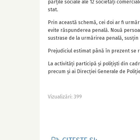
părțile sociale ale 12 societăți comerci
stat.
Prin această schemă, cei doi ar fi urmărit
evite răspunderea penală. Nouă persoane 
sustrase de la urmărirea penală, susțin 
Prejudiciul estimat până în prezent se ri
La activități participă și polițiști din c
precum și ai Direcției Generale de Poliți
Vizualizări: 399