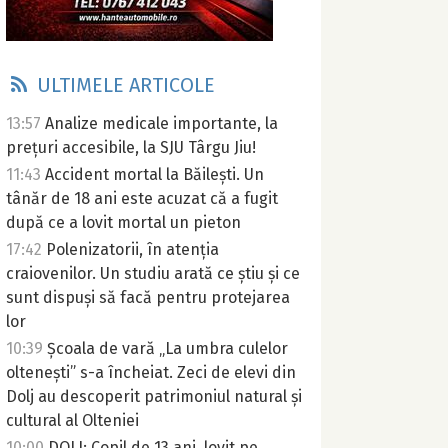
ULTIMELE ARTICOLE
13:57
Analize medicale importante, la
prețuri accesibile, la SJU Târgu Jiu!
11:43
Accident mortal la Băilești. Un
tânăr de 18 ani este acuzat că a fugit
după ce a lovit mortal un pieton
17:42
Polenizatorii, în atenția
craiovenilor. Un studiu arată ce știu și ce
sunt dispuși să facă pentru protejarea
lor
10:39
Școala de vară „La umbra culelor
oltenești” s-a încheiat. Zeci de elevi din
Dolj au descoperit patrimoniul natural și
cultural al Olteniei
10:00
DOLJ: Copil de 13 ani, lovit pe