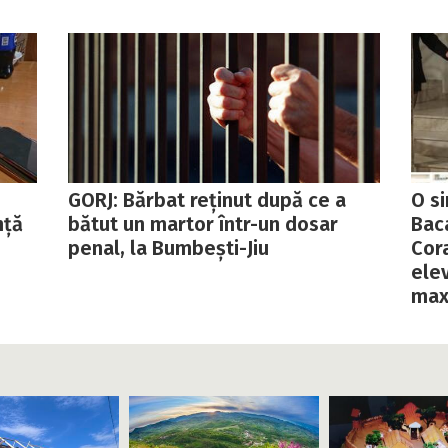
GORJ: Bărbat reținut după ce a
O s
nță
bătut un martor într-un dosar
Baca
penal, la Bumbești-Jiu
Cor
ele
max