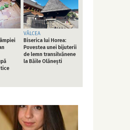
VÂLCEA
Câmpiei
Biserica lui Horea:
an
Povestea unei bijuterii
de lemn transilvănene
upă
la Băile Olănești
tice