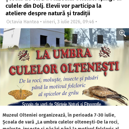
culele din Dolj. Elevii vor participa la
ateliere despre natură și tradiții
Octavia Hantea • vineri, 3 iulie 2026, 09:46 •
Muzeul Olteniei organizează, în perioada 7-30 iulie,
Școala de vară „La umbra culelor oltenești-De la roci,
moluște, insecte și păsări până la motivul folcloric al