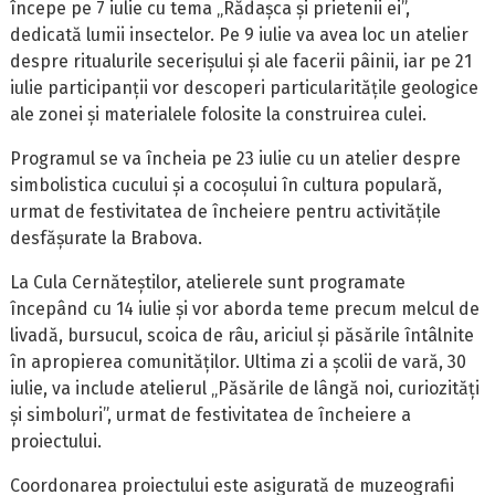
începe pe 7 iulie cu tema „Rădașca și prietenii ei”,
dedicată lumii insectelor. Pe 9 iulie va avea loc un atelier
despre ritualurile secerișului și ale facerii pâinii, iar pe 21
iulie participanții vor descoperi particularitățile geologice
ale zonei și materialele folosite la construirea culei.
Programul se va încheia pe 23 iulie cu un atelier despre
simbolistica cucului și a cocoșului în cultura populară,
urmat de festivitatea de încheiere pentru activitățile
desfășurate la Brabova.
La Cula Cernăteștilor, atelierele sunt programate
începând cu 14 iulie și vor aborda teme precum melcul de
livadă, bursucul, scoica de râu, ariciul și păsările întâlnite
în apropierea comunităților. Ultima zi a școlii de vară, 30
iulie, va include atelierul „Păsările de lângă noi, curiozități
și simboluri”, urmat de festivitatea de încheiere a
proiectului.
Coordonarea proiectului este asigurată de muzeografii