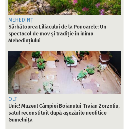
MEHEDINȚI
Sărbătoarea Liliacului de la Ponoarele: Un
spectacol de mov și tradiție în inima
Mehedințiului
OLT
Unic! Muzeul Câmpiei Boianului-Traian Zorzoliu,
satul reconstituit după așezările neolitice
Gumelnița