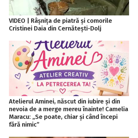
VIDEO | Râșnița de piatră și comorile
Cristinei Daia din Cernătești-Dolj
Atelierul Aminei, născut din iubire și din
nevoia de a merge mereu înainte! Camelia
Maracu: „Se poate, chiar și când începi
fără nimic”