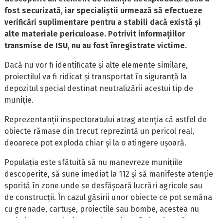
fost securizată, iar specialiștii urmează să efectueze
verificări suplimentare pentru a stabili dacă există și
alte materiale periculoase. Potrivit informațiilor
transmise de ISU, nu au fost înregistrate victime.
Dacă nu vor fi identificate și alte elemente similare,
proiectilul va fi ridicat și transportat în siguranță la
depozitul special destinat neutralizării acestui tip de
muniție.
Reprezentanții inspectoratului atrag atenția că astfel de
obiecte rămase din trecut reprezintă un pericol real,
deoarece pot exploda chiar și la o atingere ușoară.
Populația este sfătuită să nu manevreze munițiile
descoperite, să sune imediat la 112 și să manifeste atenție
sporită în zone unde se desfășoară lucrări agricole sau
de construcții. În cazul găsirii unor obiecte ce pot semăna
cu grenade, cartușe, proiectile sau bombe, acestea nu