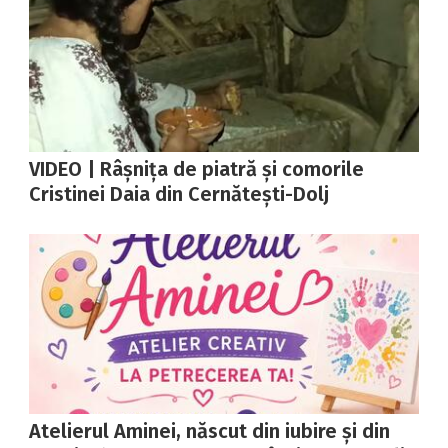
VIDEO | Râșnița de piatră și comorile
Cristinei Daia din Cernătești-Dolj
Atelierul Aminei, născut din iubire și din