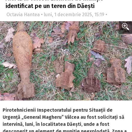
identificat pe un teren din Dăești
Octavia Hantea • luni, 1 decembrie 2025, 15:19 •
Pirotehnicienii Inspectoratului pentru Situații de
Urgență „General Magheru” Vâlcea au fost solicitați să
intervină, luni, în localitatea Dăești, unde a fost
descoperit un element de muniție neexplodată. Zona a