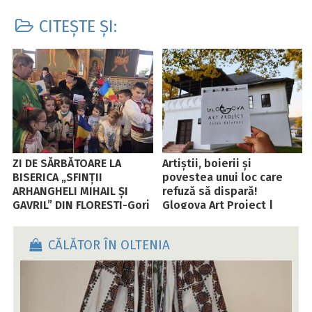
CITEȘTE ȘI:
ZI DE SĂRBĂTOARE LA
Artiștii, boierii și
BISERICA „SFINȚII
povestea unui loc care
ARHANGHELI MIHAIL ȘI
refuză să dispară!
GAVRIL” DIN FLOREȘTI-Gorj
Glogova Art Project |
Salon Boieresc – un
model european de
CĂLĂTOR ÎN OLTENIA
revitalizare culturală în
mediul rural