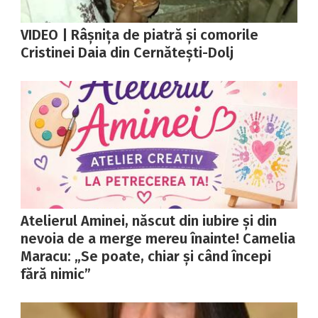
VIDEO | Râșnița de piatră și comorile
Cristinei Daia din Cernătești-Dolj
Atelierul Aminei, născut din iubire și din
nevoia de a merge mereu înainte! Camelia
Maracu: „Se poate, chiar și când începi
fără nimic”