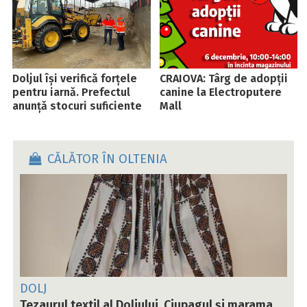
Doljul își verifică forțele
CRAIOVA: Târg de adopții
pentru iarnă. Prefectul
canine la Electroputere
anunță stocuri suficiente
Mall
CĂLĂTOR ÎN OLTENIA
DOLJ
Tezaurul textil al Doljului. Ciupagul și marama,