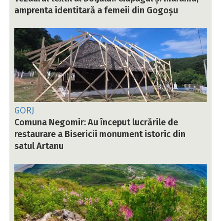
amprenta identitară a femeii din Gogoșu
GORJ
Comuna Negomir: Au început lucrările de
restaurare a Bisericii monument istoric din
satul Artanu