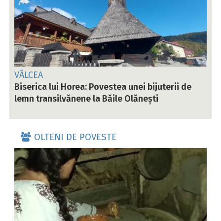
VÂLCEA
Biserica lui Horea: Povestea unei bijuterii de
lemn transilvănene la Băile Olănești
OLTENI DE POVESTE