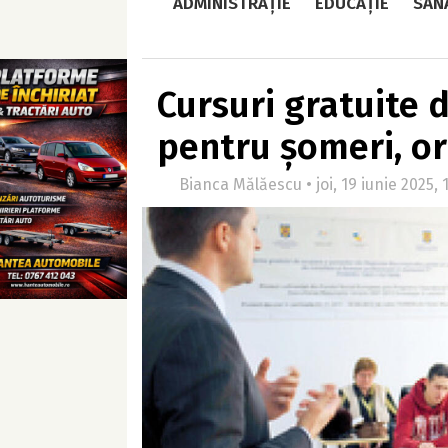
ADMINISTRAȚIE
EDUCAȚIE
SĂN
Cursuri gratuite de
pentru șomeri, o
Bianca Mălăescu • joi, 19 iunie 2025, 1