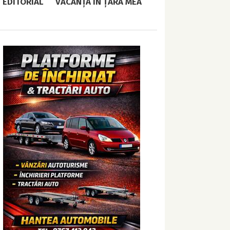
EDITORIAL
VACANȚĂ ÎN ȚARA MEA