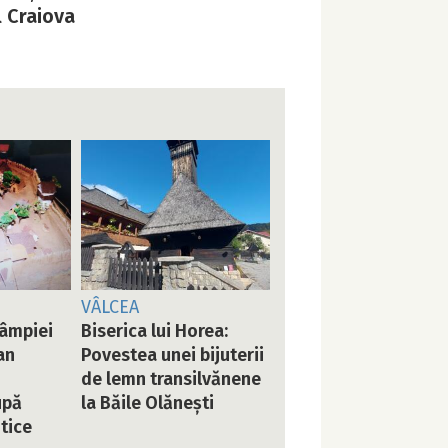
l Craiova
VÂLCEA
Câmpiei
Biserica lui Horea:
an
Povestea unei bijuterii
de lemn transilvănene
upă
la Băile Olănești
tice