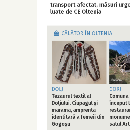
transport afectat, măsuri urg
luate de CE Oltenia
CĂLĂTOR ÎN OLTENIA
DOLJ
GORJ
Tezaurul textil al
Comuna 
Doljului. Ciupagul și
început 
marama, amprenta
restaurar
identitară a femeii din
monument
Gogoșu
satul Ar