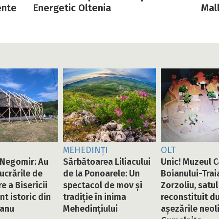
ente
Energetic Oltenia
Mal
MEHEDINȚI
OLT
Negomir: Au
Sărbătoarea Liliacului
Unic! Muzeul 
lucrările de
de la Ponoarele: Un
Boianului-Trai
e a Bisericii
spectacol de mov și
Zorzoliu, satul
 istoric din
tradiție în inima
reconstituit d
tanu
Mehedințiului
așezările neoli