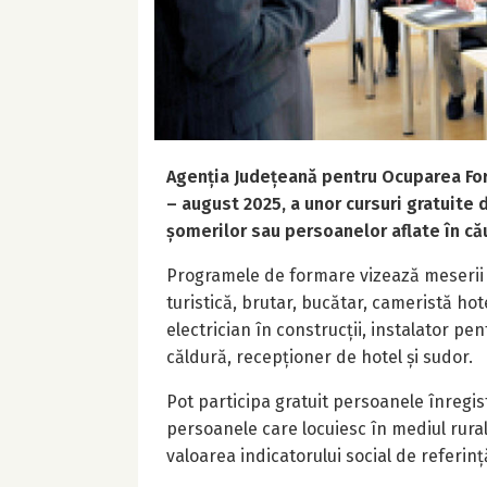
Agenția Județeană pentru Ocuparea For
– august 2025, a unor cursuri gratuite d
șomerilor sau persoanelor aflate în că
Programele de formare vizează meserii 
turistică, brutar, bucătar, cameristă hote
electrician în construcții, instalator pe
căldură, recepționer de hotel și sudor.
Pot participa gratuit persoanele înregis
persoanele care locuiesc în mediul rural
valoarea indicatorului social de referinț