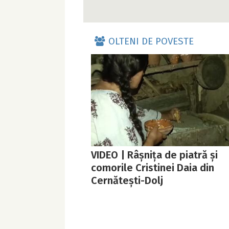
OLTENI DE POVESTE
VIDEO | Râșnița de piatră și
comorile Cristinei Daia din
Cernătești-Dolj