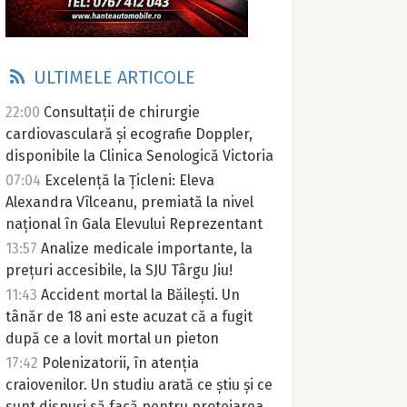
ULTIMELE ARTICOLE
22:00
Consultații de chirurgie
cardiovasculară și ecografie Doppler,
disponibile la Clinica Senologică Victoria
07:04
Excelență la Țicleni: Eleva
Alexandra Vîlceanu, premiată la nivel
național în Gala Elevului Reprezentant
13:57
Analize medicale importante, la
prețuri accesibile, la SJU Târgu Jiu!
11:43
Accident mortal la Băilești. Un
tânăr de 18 ani este acuzat că a fugit
după ce a lovit mortal un pieton
17:42
Polenizatorii, în atenția
craiovenilor. Un studiu arată ce știu și ce
sunt dispuși să facă pentru protejarea