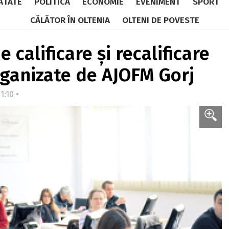
ĂTATE
POLITICĂ
ECONOMIE
EVENIMENT
SPORT
CĂLĂTOR ÎN OLTENIA
OLTENI DE POVESTE
 calificare și recalificare
rganizate de AJOFM Gorj
1:10 •