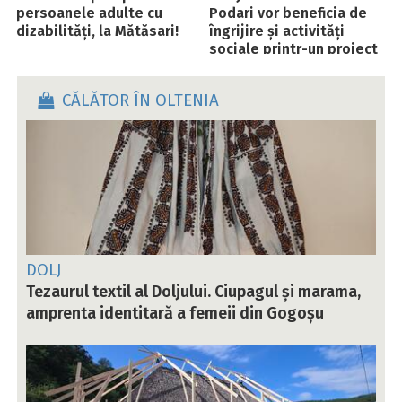
persoanele adulte cu
Podari vor beneficia de
dizabilități, la Mătăsari!
îngrijire și activități
sociale printr-un proiect
european
CĂLĂTOR ÎN OLTENIA
DOLJ
Tezaurul textil al Doljului. Ciupagul și marama,
amprenta identitară a femeii din Gogoșu