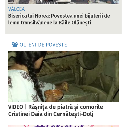
VÂLCEA
Biserica lui Horea: Povestea unei bijuterii de
lemn transilvănene la Băile Olănești
OLTENI DE POVESTE
VIDEO | Râșnița de piatră și comorile
Cristinei Daia din Cernătești-Dolj