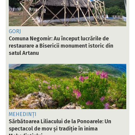
GORJ
Comuna Negomir: Au început lucrările de
restaurare a Bisericii monument istoric din
satul Artanu
MEHEDINȚI
Sărbătoarea Liliacului de la Ponoarele: Un
spectacol de mov și tradiție în inima