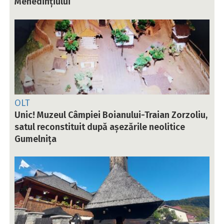
Mehedințiului
OLT
Unic! Muzeul Câmpiei Boianului-Traian Zorzoliu,
satul reconstituit după așezările neolitice
Gumelnița