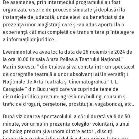
De asemenea, prin intermediul programului au fost
organizate o serie de procese simulate și deplasări la
instanțele de judecată, unde elevii au beneficiat și de
prezența unor magistrați care și-au adus aportul la o
experiență cât mai completă de transmitere și înțelegere
a informațiilor juridice.
Evenimentul va avea loc la data de 26 noiembrie 2024 de
la ora 10.00 în sala Amza Pellea a Teatrului Național ”
Marin Sorescu ” din Craiova și va consta într-un spectacol
de coregrafie teatrală a unor absolvenți ai Universității
Naționale de Artă Teatrală și Cinematografică “ I. L.
Caragiale ” din București care va cuprinde teme de
discuție juridică precum: agresiune/bulling, consum și
trafic de droguri, cerșetorie, prostituție, vagabondaj, etc..
După vizionarea spectacolului, a cărui durată va fi de 50
minute, vor urma în prezența colegilor voluntari, a unui
psiholog precum și a unora dintre actori, discuții
interactive cu elevii din ciclul liceal, cu privire la fiecare