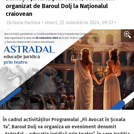
organizat de Baroul Dolj la Naționalul
craiovean
Octavia Hantea • vineri, 22 noiembrie 2024, 09:37 •
În cadrul activităților Programului „Fii Avocat în Școala
Ta”, Baroul Dolj va organiza un eveniment denumit
„Astradal – educație juridică prin teatru”, în care Justiția,