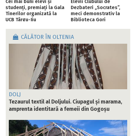
Cei mai buni elevi și
Elevii Clubului de
studenți, premiați la Gala
Dezbateri „Socrates”,
Tinerilor organizată la
meci demonstrativ la
UCB Târgu-Jiu
Biblioteca Gorj
CĂLĂTOR ÎN OLTENIA
DOLJ
Tezaurul textil al Doljului. Ciupagul și marama,
amprenta identitară a femeii din Gogoșu