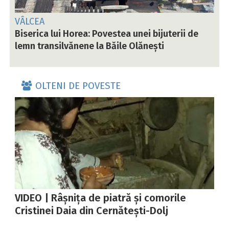
VÂLCEA
Biserica lui Horea: Povestea unei bijuterii de
lemn transilvănene la Băile Olănești
OLTENI DE POVESTE
VIDEO | Râșnița de piatră și comorile
Cristinei Daia din Cernătești-Dolj