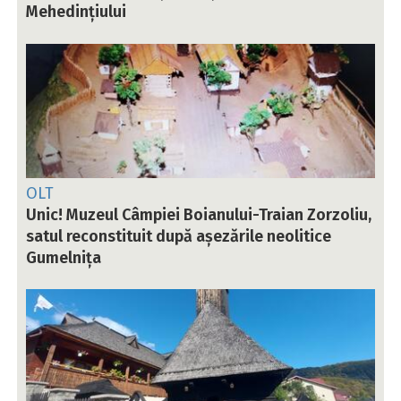
Mehedințiului
OLT
Unic! Muzeul Câmpiei Boianului-Traian Zorzoliu,
satul reconstituit după așezările neolitice
Gumelnița