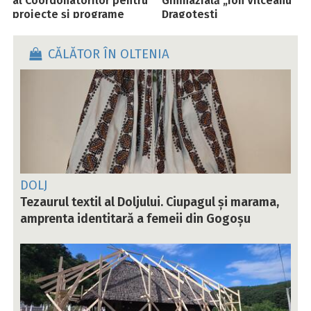
al Coordonatorilor pentru
Gimnazială „Ion Vîlceanu”
proiecte și programe
Dragotești
educative din zona Motru
CĂLĂTOR ÎN OLTENIA
DOLJ
Tezaurul textil al Doljului. Ciupagul și marama,
amprenta identitară a femeii din Gogoșu