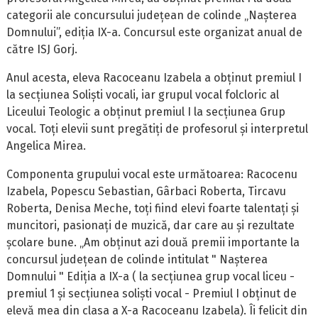
categorii ale concursului județean de colinde „Nașterea
Domnului”, ediția IX-a. Concursul este organizat anual de
către ISJ Gorj.
Anul acesta, eleva Racoceanu Izabela a obținut premiul I
la secțiunea Soliști vocali, iar grupul vocal folcloric al
Liceului Teologic a obținut premiul I la secțiunea Grup
vocal. Toți elevii sunt pregătiți de profesorul și interpretul
Angelica Mirea.
Componenta grupului vocal este următoarea: Racocenu
Izabela, Popescu Sebastian, Gârbaci Roberta, Tircavu
Roberta, Denisa Meche, toți fiind elevi foarte talentați și
muncitori, pasionați de muzică, dar care au și rezultate
școlare bune. „Am obținut azi două premii importante la
concursul județean de colinde intitulat " Nașterea
Domnului " Ediția a IX-a ( la secțiunea grup vocal liceu -
premiul 1 și secțiunea soliști vocal - Premiul I obținut de
elevă mea din clasa a X-a Racoceanu Izabela). Îi felicit din