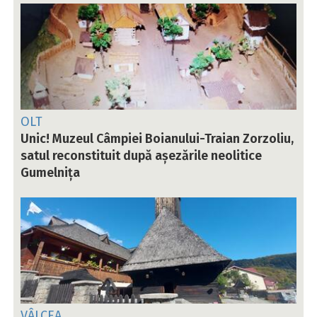
OLT
Unic! Muzeul Câmpiei Boianului-Traian Zorzoliu,
satul reconstituit după așezările neolitice
Gumelnița
VÂLCEA