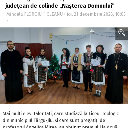
județean de colinde „Nașterea Domnului”
Mihaela FLOROIU ȚICLEANU • joi, 21 decembrie 2023, 10:05
•
Mai mulți elevi talentați, care studiază la Liceul Teologic
din municipiul Târgu-Jiu, și care sunt pregătiți de
profesorul Angelica Mirea, au obținut premiul I la două