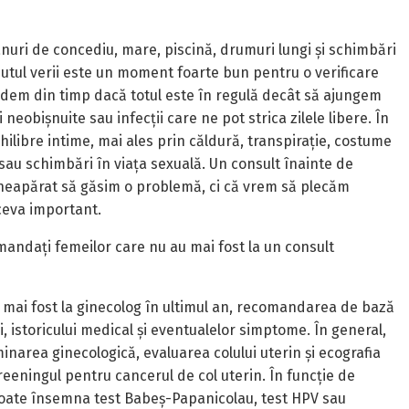
anuri de concediu, mare, piscină, drumuri lungi și schimbări
putul verii este un moment foarte bun pentru o verificare
edem din timp dacă totul este în regulă decât să ajungem
neobișnuite sau infecții care ne pot strica zilele libere. În
ilibre intime, mai ales prin căldură, transpirație, costume
sau schimbări în viața sexuală. Un consult înainte de
eapărat să găsim o problemă, ci că vrem să plecăm
ceva important.
omandați femeilor care nu au mai fost la un consult
mai fost la ginecolog în ultimul an, recomandarea de bază
, istoricului medical și eventualelor simptome. În general,
inarea ginecologică, evaluarea colului uterin și ecografia
eeningul pentru cancerul de col uterin. În funcție de
a poate însemna test Babeș-Papanicolau, test HPV sau