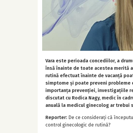
Vara este perioada concediilor, a drumur
însă înainte de toate acestea merită a
rutină efectuat înainte de vacanță poa
simptome și poate preveni probleme ce
importanța prevenției, investigațiile r
discutat cu Rodica Nagy, medic în cadru
anuală la medicul ginecolog ar trebui să
Reporter:
De ce considerați că începutu
control ginecologic de rutină?