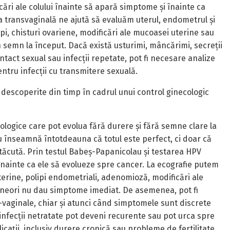
ări ale colului înainte să apară simptome și înainte ca
 transvaginală ne ajută să evaluăm uterul, endometrul și
i, chisturi ovariene, modificări ale mucoasei uterine sau
 semn la început. Dacă există usturimi, mâncărimi, secreții
ntact sexual sau infecții repetate, pot fi necesare analize
entru infecții cu transmitere sexuală.
i descoperite din timp în cadrul unui control ginecologic
ologice care pot evolua fără durere și fără semne clare la
 înseamnă întotdeauna că totul este perfect, ci doar că
 tăcută. Prin testul Babeș-Papanicolau și testarea HPV
 înainte ca ele să evolueze spre cancer. La ecografie putem
erine, polipi endometriali, adenomioză, modificări ale
uneori nu dau simptome imediat. De asemenea, pot fi
o-vaginale, chiar și atunci când simptomele sunt discrete
infecții netratate pot deveni recurente sau pot urca spre
cații, inclusiv durere cronică sau probleme de fertilitate.