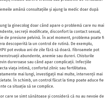
femeile amână consultațiile și ajung la medic doar după
jung la ginecolog doar când apare o problemă care nu mai
ndente, secreții modificate, disconfort la contact sexual,
ie de presiune pelvină. În acel moment, problema poate fi
era descoperită la un control de rutină. De exemplu,
 HPV pot evolua ani de zile fără să doară. Fibroamele pot
enstruații abundente, anemie sau dureri. Chisturile
vin dureroase sau când apar complicații. Infecțiile
ta viața intimă, confortul zilnic sau fertilitatea.
amente mai lungi, investigații mai multe, intervenții mai
etate. În schimb, un control făcut la timp poate aduce fie
inte ca situația să se complice.
lor care se simt sănătoase și consideră că nu au nevoie de