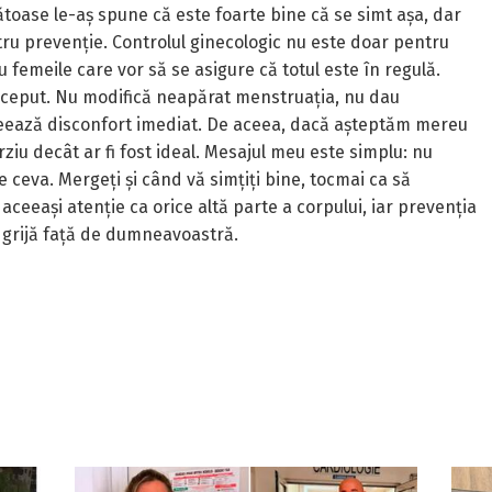
toase le-aș spune că este foarte bine că se simt așa, dar
u prevenție. Controlul ginecologic nu este doar pentru
 femeile care vor să se asigure că totul este în regulă.
început. Nu modifică neapărat menstruația, nu dau
reează disconfort imediat. De aceea, dacă așteptăm mereu
iu decât ar fi fost ideal. Mesajul meu este simplu: nu
 ceva. Mergeți și când vă simțiți bine, tocmai ca să
ceeași atenție ca orice altă parte a corpului, iar prevenția
 grijă față de dumneavoastră.