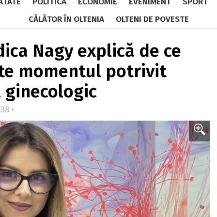
ĂTATE
POLITICĂ
ECONOMIE
EVENIMENT
SPORT
CĂLĂTOR ÎN OLTENIA
OLTENI DE POVESTE
dica Nagy explică de ce
ste momentul potrivit
 ginecologic
:38 •