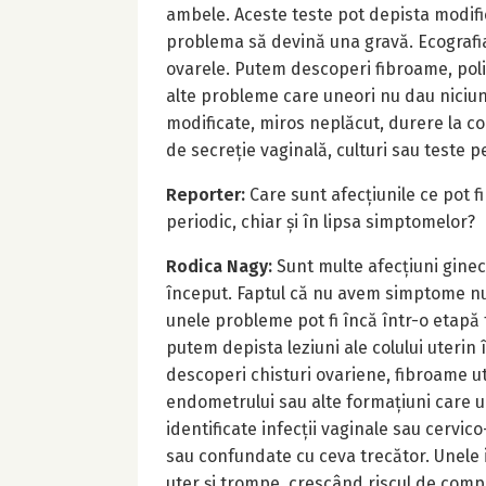
ambele. Aceste teste pot depista modific
problema să devină una gravă. Ecografia
ovarele. Putem descoperi fibroame, polip
alte probleme care uneori nu dau niciun
modificate, miros neplăcut, durere la co
de secreție vaginală, culturi sau teste p
Reporter:
Care sunt afecțiunile ce pot f
periodic, chiar și în lipsa simptomelor?
Rodica Nagy:
Sunt multe afecțiuni ginec
început. Faptul că nu avem simptome nu
unele probleme pot fi încă într-o etapă
putem depista leziuni ale colului uterin
descoperi chisturi ovariene, fibroame ut
endometrului sau alte formațiuni care 
identificate infecții vaginale sau cervic
sau confundate cu ceva trecător. Unele 
uter și trompe, crescând riscul de compli