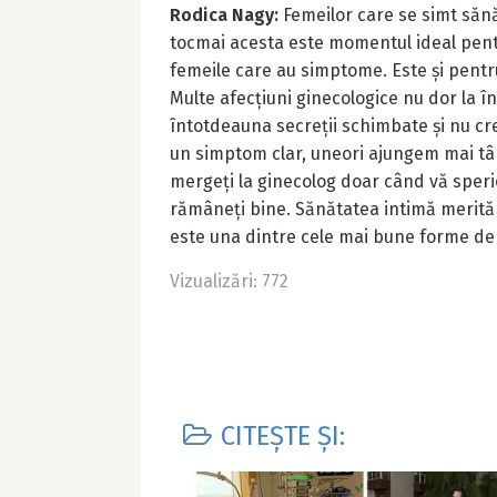
Rodica Nagy:
Femeilor care se simt sănă
tocmai acesta este momentul ideal pentr
femeile care au simptome. Este și pentru
Multe afecțiuni ginecologice nu dor la 
întotdeauna secreții schimbate și nu c
un simptom clar, uneori ajungem mai târz
mergeți la ginecolog doar când vă sperie
rămâneți bine. Sănătatea intimă merită a
este una dintre cele mai bune forme de
Vizualizări: 772
CITEȘTE ȘI: