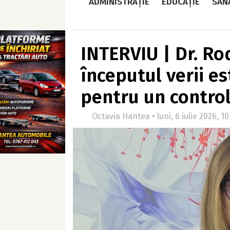
ADMINISTRAȚIE
EDUCAȚIE
SĂN
INTERVIU | Dr. Ro
începutul verii e
pentru un control
Octavia Hantea • luni, 6 iulie 2026, 10