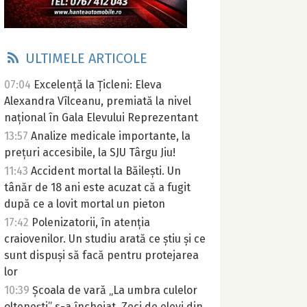
ULTIMELE ARTICOLE
07:04
Excelență la Țicleni: Eleva
Alexandra Vîlceanu, premiată la nivel
național în Gala Elevului Reprezentant
13:57
Analize medicale importante, la
prețuri accesibile, la SJU Târgu Jiu!
11:43
Accident mortal la Băilești. Un
tânăr de 18 ani este acuzat că a fugit
după ce a lovit mortal un pieton
17:42
Polenizatorii, în atenția
craiovenilor. Un studiu arată ce știu și ce
sunt dispuși să facă pentru protejarea
lor
10:39
Școala de vară „La umbra culelor
oltenești” s-a încheiat. Zeci de elevi din