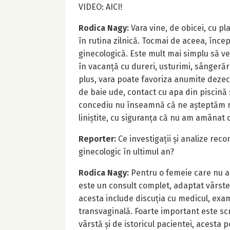
VIDEO:
AICI
!
Rodica Nagy:
Vara vine, de obicei, cu pl
în rutina zilnică. Tocmai de aceea, înce
ginecologică. Este mult mai simplu să v
în vacanță cu dureri, usturimi, sângerări 
plus, vara poate favoriza anumite dezech
de baie ude, contact cu apa din piscină 
concediu nu înseamnă că ne așteptăm n
liniștite, cu siguranța că nu am amânat 
Reporter:
Ce investigații și analize rec
ginecologic în ultimul an?
Rodica Nagy:
Pentru o femeie care nu a 
este un consult complet, adaptat vârstei
acesta include discuția cu medicul, exam
transvaginală. Foarte important este scr
vârstă și de istoricul pacientei, acest