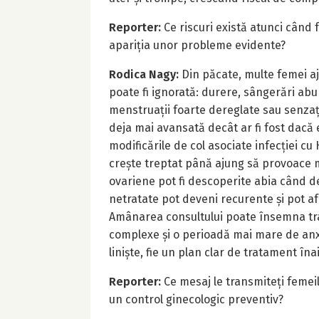
Reporter:
Ce riscuri există atunci când 
apariția unor probleme evidente?
Rodica Nagy:
Din păcate, multe femei a
poate fi ignorată: durere, sângerări abu
menstruații foarte dereglate sau senzaț
deja mai avansată decât ar fi fost dacă 
modificările de col asociate infecției cu
crește treptat până ajung să provoace m
ovariene pot fi descoperite abia când de
netratate pot deveni recurente și pot afec
Amânarea consultului poate însemna trat
complexe și o perioadă mai mare de anxi
liniște, fie un plan clar de tratament îna
Reporter:
Ce mesaj le transmiteți femei
un control ginecologic preventiv?