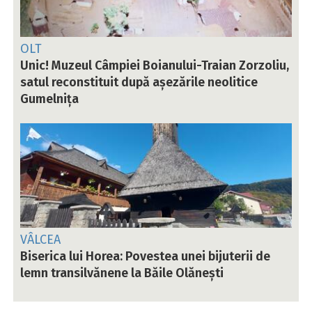
OLT
Unic! Muzeul Câmpiei Boianului-Traian Zorzoliu,
satul reconstituit după așezările neolitice
Gumelnița
VÂLCEA
Biserica lui Horea: Povestea unei bijuterii de
lemn transilvănene la Băile Olănești