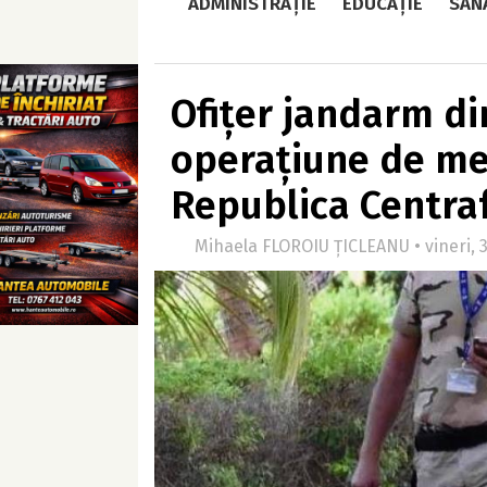
ADMINISTRAȚIE
EDUCAȚIE
SĂN
Ofițer jandarm din
operațiune de men
Republica Centra
Mihaela FLOROIU ȚICLEANU • vineri, 3