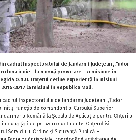
in cadrul Inspectoratului de Jandarmi Județean ,,Tudor
 cu luna iunie– la o nouă provocare – o misiune în
 egida O.N.U. Ofițerul deține experiență în misiuni
da 2015-2017 la misiuni în Republica Mali.
n cadrul Inspectoratului de Jandarmi Județean ,,Tudor
plinit și funcția de comandant al Cursului Superior
Jandarmeria Română la Școala de Aplicație pentru Ofițeri a
n nouă țări de pe patru continente. Ofițerul își
ul Serviciului Ordine și Siguranță Publică –
a Faptelor Antisociale, coordonând activitatea de