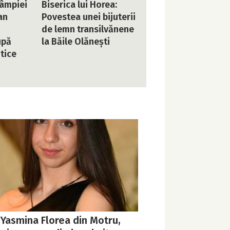
Câmpiei
Biserica lui Horea:
an
Povestea unei bijuterii
de lemn transilvănene
upă
la Băile Olănești
tice
 Yasmina Florea din Motru,