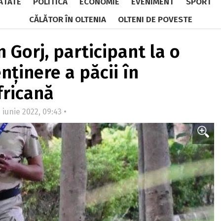
ĂTATE
POLITICĂ
ECONOMIE
EVENIMENT
SPORT
CĂLĂTOR ÎN OLTENIA
OLTENI DE POVESTE
 Gorj, participant la o
ținere a păcii în
fricană
 iunie 2022, 09:43 •