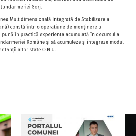
 Jandarmeriei Gorj.
ea Multidimensională Integrată de Stabilizare a
cană) constă într-o operațiune de menținere a
 să pună în practică experiența acumulată în decursul a
 Jandarmeriei Române și să acumuleze și integreze modul
tanții altor state O.N.U.