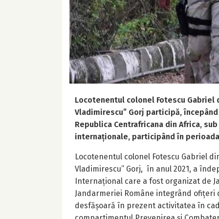
Locotenentul colonel Fotescu Gabriel d
Vladimirescu” Gorj participă, începând
Republica Centrafricana din Africa, sub
internaționale, participând în perioa
Locotenentul colonel Fotescu Gabriel di
Vladimirescu” Gorj, în anul 2021, a înde
Internațional care a fost organizat de 
Jandarmeriei Române integrând ofițeri di
desfășoară în prezent activitatea în cadr
compartimentul Prevenirea și Combatere