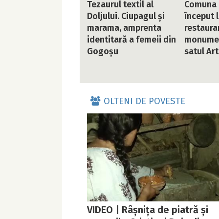
Tezaurul textil al
Comuna 
Doljului. Ciupagul și
început 
marama, amprenta
restaurar
identitară a femeii din
monument
Gogoșu
satul Ar
OLTENI DE POVESTE
VIDEO | Râșnița de piatră și