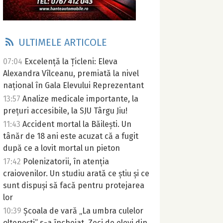
ULTIMELE ARTICOLE
07:04
Excelență la Țicleni: Eleva
Alexandra Vîlceanu, premiată la nivel
național în Gala Elevului Reprezentant
13:57
Analize medicale importante, la
prețuri accesibile, la SJU Târgu Jiu!
11:43
Accident mortal la Băilești. Un
tânăr de 18 ani este acuzat că a fugit
după ce a lovit mortal un pieton
17:42
Polenizatorii, în atenția
craiovenilor. Un studiu arată ce știu și ce
sunt dispuși să facă pentru protejarea
lor
10:39
Școala de vară „La umbra culelor
oltenești” s-a încheiat. Zeci de elevi din