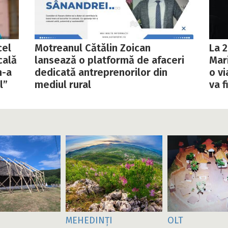
cel
Motreanul Cătălin Zoican
La 2
cală
lansează o platformă de afaceri
Mari
m-a
dedicată antreprenorilor din
o vi
l”
mediul rural
va f
MEHEDINȚI
OLT