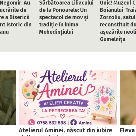
Negomir: Au
Sărbătoarea Liliacului
Unic! Muzeul 
lucrările de
de la Ponoarele: Un
Boianului-Trai
e a Bisericii
spectacol de mov și
Zorzoliu, satul
 istoric din
tradiție în inima
reconstituit d
tanu
Mehedințiului
așezările neoli
Gumelnița
Atelierul Aminei, născut din iubire
Eleva