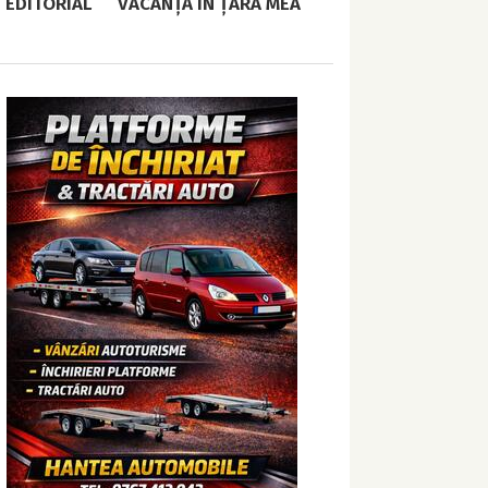
EDITORIAL
VACANȚĂ ÎN ȚARA MEA