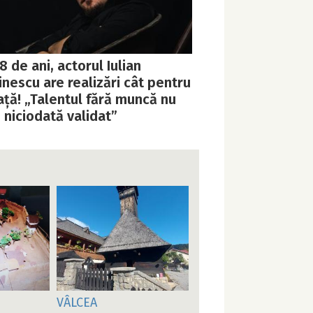
8 de ani, actorul Iulian
nescu are realizări cât pentru
ață! „Talentul fără muncă nu
i niciodată validat”
VÂLCEA