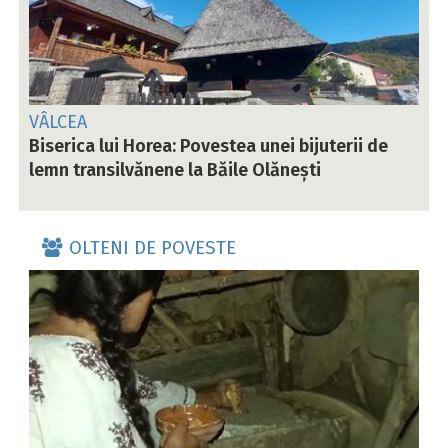
VÂLCEA
Biserica lui Horea: Povestea unei bijuterii de
lemn transilvănene la Băile Olănești
OLTENI DE POVESTE