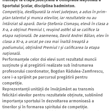
Sportului Școlar, disciplina badminton.
Competiția, desfășurată la nivel județean, a adus în prim-
plan talentul și munca elevilor, iar rezultatele nu au
întârziat să apară. Daria-Ștefania Cismașu, elevă în clasa a
X-a, a obținut Premiul I, reușind astfel să se califice la
etapa națională. De asemenea, David Andrei Bălan, elev în
clasa a XI-a, a urcat pe cea mai înaltă treaptă a
podiumului, obținând Premiul I și calificarea la etapa
națională.
Performanțele celor doi elevi sunt rezultatul muncii
susținute și al pregătirii realizate sub îndrumarea
profesorului coordonator, Bogdan Rădulea-Zamfirescu,
care i-a sprijinit pe parcursul pregătirii pentru
competiție.
Reprezentanții unității de învățământ au transmis
felicitări elevilor pentru rezultatele obținute, subliniind
importanța sportului în dezvoltarea armonioasă a
tinerilor și în formarea spiritului de competiție.