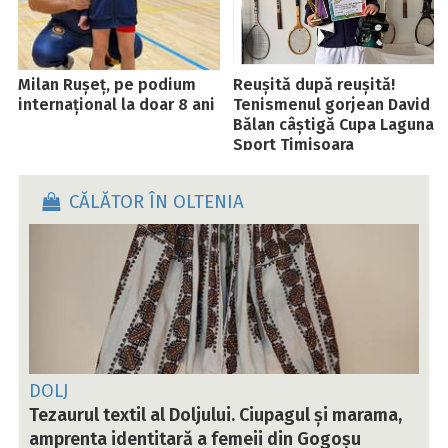
Milan Rușeț, pe podium
Reușită după reușită!
internațional la doar 8 ani
Tenismenul gorjean David
Bălan câștigă Cupa Laguna
Sport Timișoara
CĂLĂTOR ÎN OLTENIA
DOLJ
Tezaurul textil al Doljului. Ciupagul și marama,
amprenta identitară a femeii din Gogoșu