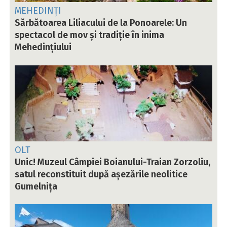
MEHEDINȚI
Sărbătoarea Liliacului de la Ponoarele: Un
spectacol de mov și tradiție în inima
Mehedințiului
OLT
Unic! Muzeul Câmpiei Boianului-Traian Zorzoliu,
satul reconstituit după așezările neolitice
Gumelnița