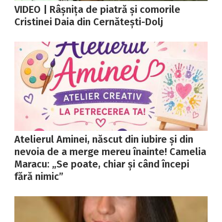
VIDEO | Râșnița de piatră și comorile
Cristinei Daia din Cernătești-Dolj
Atelierul Aminei, născut din iubire și din
nevoia de a merge mereu înainte! Camelia
Maracu: „Se poate, chiar și când începi
fără nimic”