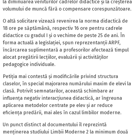
la diminuarea veniturilor cadrelor didactice și la creșterea
volumului de muncă fără o compensare corespunzătoare.
O altă solicitare vizează revenirea la norma didactică de
18 ore pe săptămână, respectiv 16 ore pentru cadrele
didactice cu gradul I și o vechime de peste 25 de ani. În
forma actuală a legislației, spun reprezentanții ARPF,
încărcarea suplimentară a profesorilor afectează timpul
alocat pregătirii lecțiilor, evaluării și activităților
pedagogice individuale.
Petiția mai contestă și modificările privind structura
claselor, în special majorarea numărului maxim de elevi la
clasă. Potrivit semnatarilor, această schimbare ar
influența negativ interacțiunea didactică, ar îngreuna
aplicarea metodelor centrate pe elev și ar reduce
eficiența predării, mai ales în cazul limbilor moderne.
Un punct distinct al documentului îl reprezintă
menținerea studiului Limbii Moderne 2 la minimum două