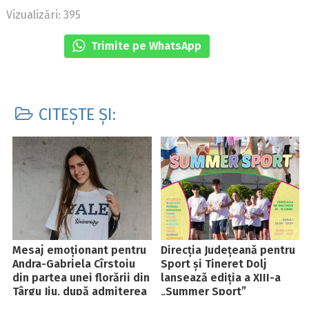
Vizualizări: 395
Trimite pe WhatsApp
CITEȘTE ȘI:
Mesaj emoționant pentru
Direcția Județeană pentru
Andra-Gabriela Cîrstoiu
Sport și Tineret Dolj
din partea unei florării din
lansează ediția a XIII-a
Târgu Jiu, după admiterea
„Summer Sport”
la Yale