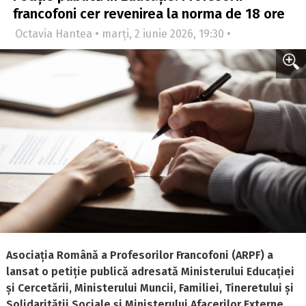
francofoni cer revenirea la norma de 18 ore
Octavia Hantea • marți, 2 iunie 2026, 19:30 •
Asociația Română a Profesorilor Francofoni (ARPF) a
lansat o petiție publică adresată Ministerului Educației
și Cercetării, Ministerului Muncii, Familiei, Tineretului și
Solidarității Sociale și Ministerului Afacerilor Externe,