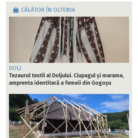
CĂLĂTOR ÎN OLTENIA
DOLJ
Tezaurul textil al Doljului. Ciupagul și marama,
amprenta identitară a femeii din Gogoșu