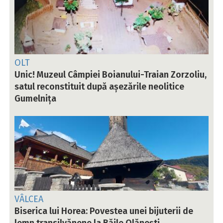
OLT
Unic! Muzeul Câmpiei Boianului-Traian Zorzoliu,
satul reconstituit după așezările neolitice
Gumelnița
VÂLCEA
Biserica lui Horea: Povestea unei bijuterii de