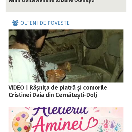
lemn transilvănene la Băile Olănești
OLTENI DE POVESTE
VIDEO | Râșnița de piatră și comorile
Cristinei Daia din Cernătești-Dolj