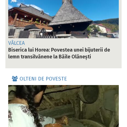
VÂLCEA
Biserica lui Horea: Povestea unei bijuterii de
lemn transilvănene la Băile Olănești
OLTENI DE POVESTE