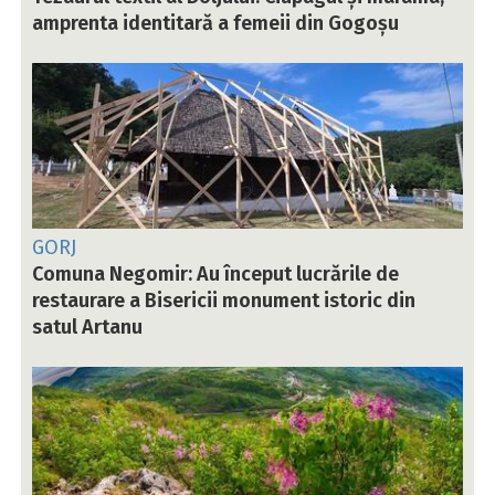
amprenta identitară a femeii din Gogoșu
GORJ
Comuna Negomir: Au început lucrările de
restaurare a Bisericii monument istoric din
satul Artanu