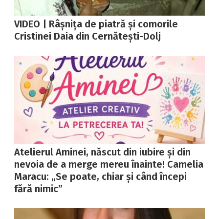
VIDEO | Râșnița de piatră și comorile
Cristinei Daia din Cernătești-Dolj
Atelierul Aminei, născut din iubire și din
nevoia de a merge mereu înainte! Camelia
Maracu: „Se poate, chiar și când începi
fără nimic”