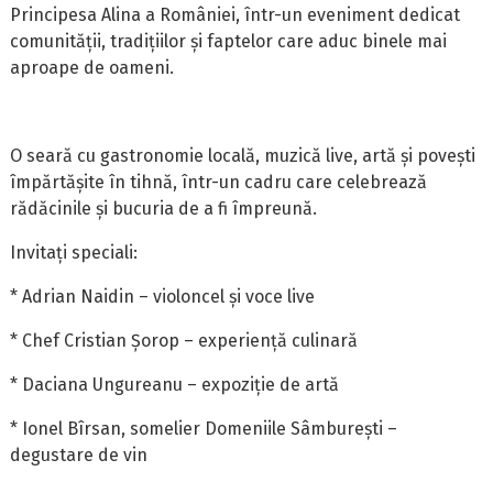
Principesa Alina a României, într-un eveniment dedicat
comunității, tradițiilor și faptelor care aduc binele mai
aproape de oameni.
O seară cu gastronomie locală, muzică live, artă și povești
împărtășite în tihnă, într-un cadru care celebrează
rădăcinile și bucuria de a fi împreună.
Invitați speciali:
* Adrian Naidin – violoncel și voce live
* Chef Cristian Șorop – experiență culinară
* Daciana Ungureanu – expoziție de artă
* Ionel Bîrsan, somelier Domeniile Sâmburești –
degustare de vin