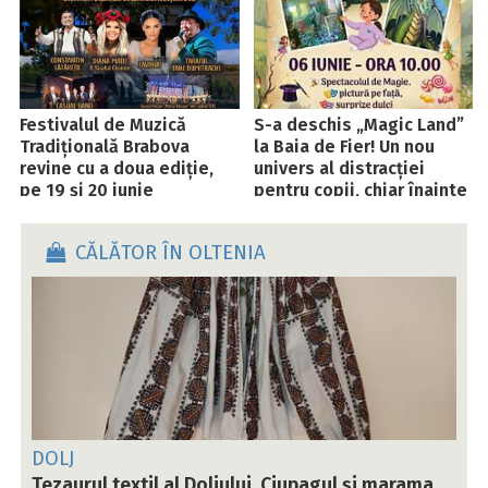
Festivalul de Muzică
S-a deschis „Magic Land”
Tradițională Brabova
la Baia de Fier! Un nou
revine cu a doua ediție,
univers al distracției
pe 19 și 20 iunie
pentru copii, chiar înainte
de vacanța de vară
CĂLĂTOR ÎN OLTENIA
DOLJ
Tezaurul textil al Doljului. Ciupagul și marama,