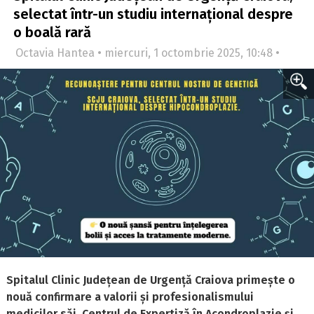
selectat într-un studiu internațional despre
o boală rară
Octavia Hantea • miercuri, 1 octombrie 2025, 10:48 •
Spitalul Clinic Județean de Urgență Craiova primește o
nouă confirmare a valorii și profesionalismului
medicilor săi. Centrul de Expertiză în Acondroplazie și