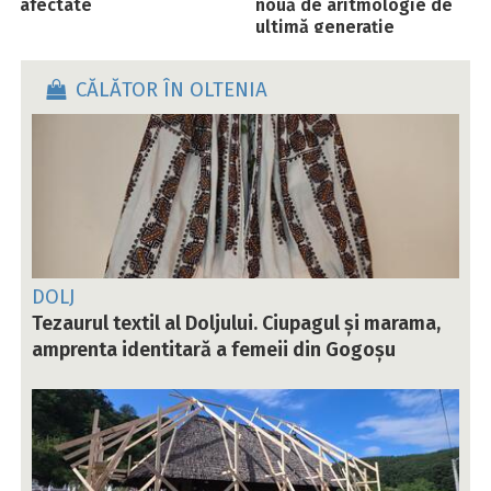
afectate
nouă de aritmologie de
ultimă generație
CĂLĂTOR ÎN OLTENIA
DOLJ
Tezaurul textil al Doljului. Ciupagul și marama,
amprenta identitară a femeii din Gogoșu