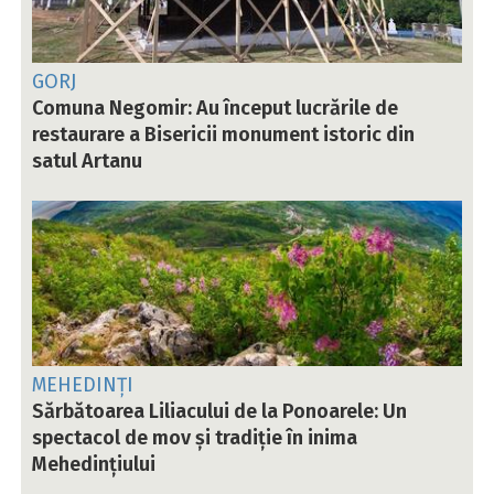
GORJ
Comuna Negomir: Au început lucrările de
restaurare a Bisericii monument istoric din
satul Artanu
MEHEDINȚI
Sărbătoarea Liliacului de la Ponoarele: Un
spectacol de mov și tradiție în inima
Mehedințiului