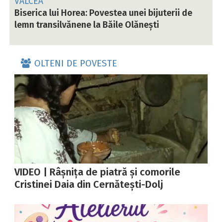
VÂLCEA
Biserica lui Horea: Povestea unei bijuterii de
lemn transilvănene la Băile Olănești
OLTENI DE POVESTE
VIDEO | Râșnița de piatră și comorile
Cristinei Daia din Cernătești-Dolj