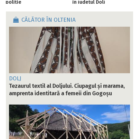
poliție
în județul Dolj
CĂLĂTOR ÎN OLTENIA
DOLJ
Tezaurul textil al Doljului. Ciupagul și marama,
amprenta identitară a femeii din Gogoșu