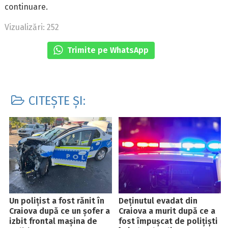
continuare.
Vizualizări: 252
Trimite pe WhatsApp
CITEȘTE ȘI:
Un polițist a fost rănit în
Deținutul evadat din
Craiova după ce un șofer a
Craiova a murit după ce a
izbit frontal mașina de
fost împușcat de polițiști