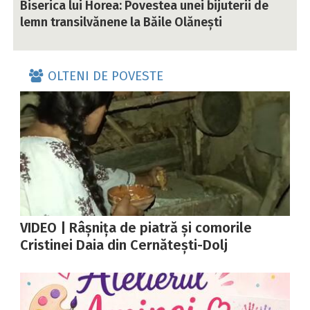
Biserica lui Horea: Povestea unei bijuterii de
lemn transilvănene la Băile Olănești
OLTENI DE POVESTE
VIDEO | Râșnița de piatră și comorile
Cristinei Daia din Cernătești-Dolj