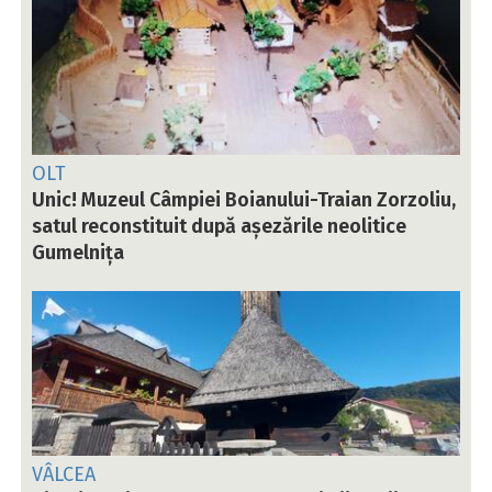
OLT
Unic! Muzeul Câmpiei Boianului-Traian Zorzoliu,
satul reconstituit după așezările neolitice
Gumelnița
VÂLCEA