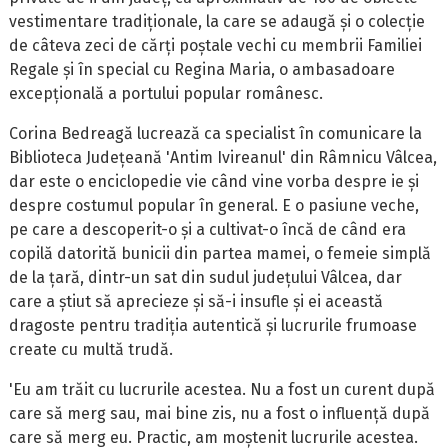
vestimentare tradiționale, la care se adaugă și o colecție
de câteva zeci de cărți poștale vechi cu membrii Familiei
Regale și în special cu Regina Maria, o ambasadoare
excepțională a portului popular românesc.
Corina Bedreagă lucrează ca specialist în comunicare la
Biblioteca Județeană 'Antim Ivireanul' din Râmnicu Vâlcea,
dar este o enciclopedie vie când vine vorba despre ie și
despre costumul popular în general. E o pasiune veche,
pe care a descoperit-o și a cultivat-o încă de când era
copilă datorită bunicii din partea mamei, o femeie simplă
de la țară, dintr-un sat din sudul județului Vâlcea, dar
care a știut să aprecieze și să-i insufle și ei această
dragoste pentru tradiția autentică și lucrurile frumoase
create cu multă trudă.
'Eu am trăit cu lucrurile acestea. Nu a fost un curent după
care să merg sau, mai bine zis, nu a fost o influență după
care să merg eu. Practic, am moștenit lucrurile acestea.