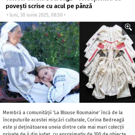
povești scrise cu acul pe pânză
• luni, 30 iunie 2025, 08:50 •
Membră a comunității 'La Blouse Roumaine' încă de la
începuturile acestei mișcări culturale, Corina Bedreagă
este și deținătoarea uneia dintre cele mai mari colecții
private de ii din județ, cu aproximativ de 100 de obiecte