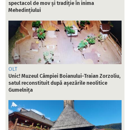
spectacol de mov și tradiție în inima
Mehedințiului
OLT
Unic! Muzeul Câmpiei Boianului-Traian Zorzoliu,
satul reconstituit după așezările neolitice
Gumelnița