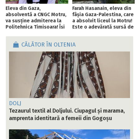
Eleva din Gaza,
Farah Hasanain, eleva din
absolventă a CNGC Motru,
fâșia Gaza-Palestina, care
va susține admiterea la
a absolvit liceul la Motru!
Politehnica Timișoara! Își
Este o adevărată sursă de
dorește o carieră în IT
inspirație!
CĂLĂTOR ÎN OLTENIA
DOLJ
Tezaurul textil al Doljului. Ciupagul și marama,
amprenta identitară a femeii din Gogoșu