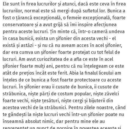
Ele sunt în firea lucrurilor și atunci, dacă este ceva în firea
lucrurilor, normal este să mergi după sufletul lor. Bunica a
fost o țărancă excepțională, o femeie excepțională, foarte
conservatoare și a avut grijă să îmi inspire afecțiunea
pentru aceste lucruri. Țin minte că, într-o cameră undeva
în casa bunicii, exista un șifonier din acesta vechi - el
există și astăzi - și nu că nu aveam acces în acel șifonier,
dar era cumva un șifonier foarte protejat cu tot felul de
lucruri. Am avut curiozitatea de a afla ce este în acel
șifonier foarte mulți ani, pentru că nu înțelegeam ce este
atât de prețios încât este ferit. Abia la finalul liceului am
înțeles de ce bunica a fost foarte protectoare cu aceste
lucruri. În șifonier erau ii cusute de bunica, ii cusute de
străbunica, niște părți de costum popular, niște zăvelci
foarte vechi, niște țesături, niște cergi și bijuterii din
acestea vechi de la străbunici. Pentru zilele noastre, când
te gândești la niște lucruri vechi într-un șifonier poate nu
înseamnă absolut nimic, dar pentru mine ele au
reprezentat un punct de pornire în povestea aceasta și