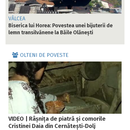
VÂLCEA
Biserica lui Horea: Povestea unei bijuterii de
lemn transilvănene la Băile Olănești
OLTENI DE POVESTE
VIDEO | Râșnița de piatră și comorile
Cristinei Daia din Cernătești-Dolj