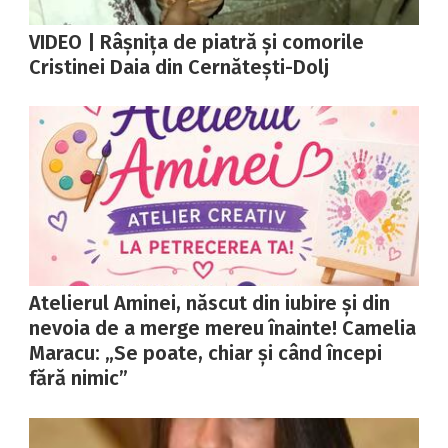
VIDEO | Râșnița de piatră și comorile
Cristinei Daia din Cernătești-Dolj
Atelierul Aminei, născut din iubire și din
nevoia de a merge mereu înainte! Camelia
Maracu: „Se poate, chiar și când începi
fără nimic”