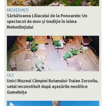
MEHEDINȚI
Sărbătoarea Liliacului de la Ponoarele: Un
spectacol de mov și tradiție în inima
Mehedințiului
OLT
Unic! Muzeul Câmpiei Boianului-Traian Zorzoliu,
satul reconstituit după așezările neolitice
Gumelnița