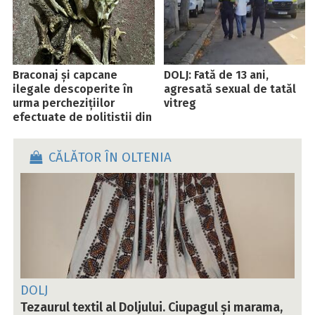
Braconaj și capcane
DOLJ: Fată de 13 ani,
ilegale descoperite în
agresată sexual de tatăl
urma perchezițiilor
vitreg
efectuate de polițiștii din
Vâlcea
CĂLĂTOR ÎN OLTENIA
DOLJ
Tezaurul textil al Doljului. Ciupagul și marama,