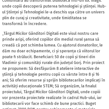
Comunitară au transformat biblioteca într-un loc magic
unde copiii descoperă puterea tehnologiei și științei. Hub-
ul Științei și Tehnologiei le-a deschis ușa către un univers
plin de curaj și creativitate, unde timiditatea se
transformă în încredere.
„Târgul Micilor Gânditori Digitali este visul nostru care
prinde aripi, oferind copiilor din mediul rural șansa să
creadă că pot schimba lumea. Cu ajutorul donatorilor, le
dăm nu doar echipamente, ci și speranța că viitorul lor
poate fi strălucit. Beneficiari: 50 de copii și tineri din
Vladimir și comunități rurale din județul Gorj. Prin proiect
ne propunem: Să desfășurăm 8 ateliere interactive de
știință și tehnologie pentru copii cu vârste între 8 și 16
ani; Să oferim resurse și sprijin bibliotecarilor implicați în
activități educaționale STEM; Să organizăm, la finalul
proiectului, Târgul Micilor Gânditori Digitali, unde copiii
vor prezenta proiectele realizate în cadrul Hub-ului, iar
bibliotecarii vor face schimb de bune practici. Buget