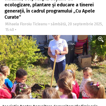
ecologizare, plantare și educare a tinerei
generații, în cadrul programului „Cu Apele
Curate”
Mihaela Floroiu Ticleanu • sâmbătă, 20 septembrie 2025,
15:40 •