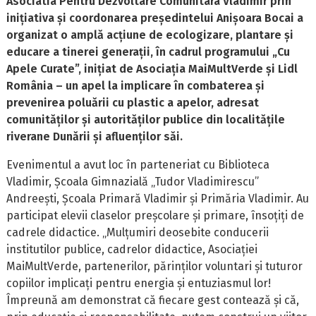
Asociatia Pentru Dezvoltare Comunitara Vladimir prin
inițiativa și coordonarea președintelui Anișoara Bocai a
organizat o amplă acțiune de ecologizare, plantare și
educare a tinerei generații, în cadrul programului „Cu
Apele Curate”, inițiat de Asociația MaiMultVerde și Lidl
România – un apel la implicare în combaterea și
prevenirea poluării cu plastic a apelor, adresat
comunităților și autorităților publice din localitățile
riverane Dunării și afluenților săi.
Evenimentul a avut loc în parteneriat cu Biblioteca
Vladimir, Școala Gimnazială „Tudor Vladimirescu”
Andreești, Școala Primară Vladimir și Primăria Vladimir. Au
participat elevii claselor preșcolare și primare, însoțiți de
cadrele didactice. „Mulțumiri deosebite conducerii
institutilor publice, cadrelor didactice, Asociației
MaiMultVerde, partenerilor, părinților voluntari și tuturor
copiilor implicați pentru energia și entuziasmul lor!
Împreună am demonstrat că fiecare gest contează și că,