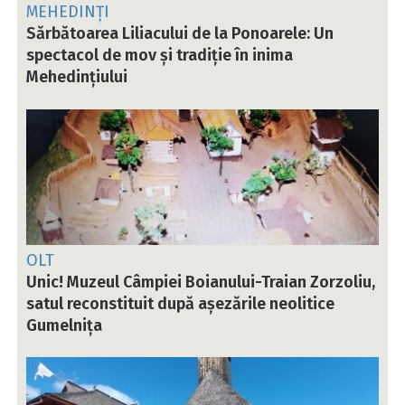
MEHEDINȚI
Sărbătoarea Liliacului de la Ponoarele: Un
spectacol de mov și tradiție în inima
Mehedințiului
OLT
Unic! Muzeul Câmpiei Boianului-Traian Zorzoliu,
satul reconstituit după așezările neolitice
Gumelnița