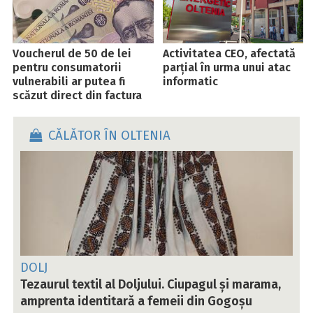
Voucherul de 50 de lei
Activitatea CEO, afectată
pentru consumatorii
parțial în urma unui atac
vulnerabili ar putea fi
informatic
scăzut direct din factura
la energie
CĂLĂTOR ÎN OLTENIA
DOLJ
Tezaurul textil al Doljului. Ciupagul și marama,
amprenta identitară a femeii din Gogoșu