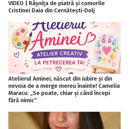
VIDEO | Râșnița de piatră și comorile
Cristinei Daia din Cernătești-Dolj
Atelierul Aminei, născut din iubire și din
nevoia de a merge mereu înainte! Camelia
Maracu: „Se poate, chiar și când începi
fără nimic”