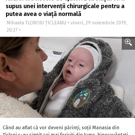
supus unei intervenții chirurgicale pentru a
putea avea o viață normală
Mihaela FLOROIU ȚICLEANU • vineri, 29 noiembrie 2019,
20:37 •
Când au aflat că vor deveni părinți, soții Manasia din
Țicleni s-au simțit cei mai fericiți din lume, binecuvântați