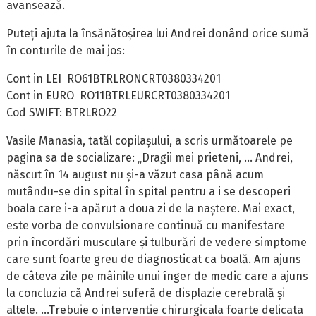
avansează.
Puteți ajuta la însănătoșirea lui Andrei donând orice sumă
în conturile de mai jos:
Cont in LEI RO61BTRLRONCRT0380334201
Cont in EURO RO11BTRLEURCRT0380334201
Cod SWIFT: BTRLRO22
Vasile Manasia, tatăl copilașului, a scris următoarele pe
pagina sa de socializare: „Dragii mei prieteni, ... Andrei,
născut în 14 august nu și-a văzut casa până acum
mutându-se din spital în spital pentru a i se descoperi
boala care i-a apărut a doua zi de la naștere. Mai exact,
este vorba de convulsionare continuă cu manifestare
prin încordări musculare și tulburări de vedere simptome
care sunt foarte greu de diagnosticat ca boală. Am ajuns
de câteva zile pe mâinile unui înger de medic care a ajuns
la concluzia că Andrei suferă de displazie cerebrală și
altele. ...Trebuie o interventie chirurgicala foarte delicata