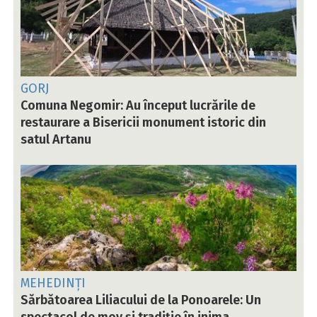
GORJ
Comuna Negomir: Au început lucrările de
restaurare a Bisericii monument istoric din
satul Artanu
MEHEDINȚI
Sărbătoarea Liliacului de la Ponoarele: Un
spectacol de mov și tradiție în inima