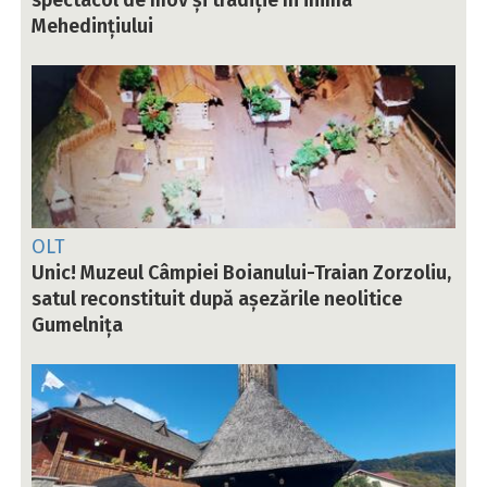
Mehedințiului
OLT
Unic! Muzeul Câmpiei Boianului-Traian Zorzoliu,
satul reconstituit după așezările neolitice
Gumelnița