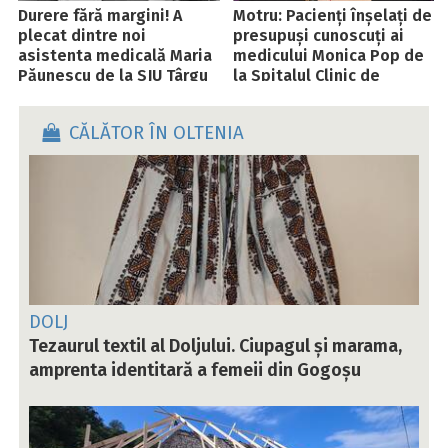
Durere fără margini! A
Motru: Pacienți înșelați de
plecat dintre noi
presupuși cunoscuți ai
asistenta medicală Maria
medicului Monica Pop de
Păunescu de la SJU Târgu
la Spitalul Clinic de
Jiu
Urgențe Oftalmologice
București
CĂLĂTOR ÎN OLTENIA
DOLJ
Tezaurul textil al Doljului. Ciupagul și marama,
amprenta identitară a femeii din Gogoșu