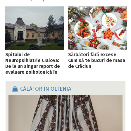
Spitalul de
Sărbători fără excese.
Neuropsihiatrie Craiova:
Cum să te bucuri de masa
De la un singur raport de
de Crăciun
evaluare psihologică în
2024, la 16 în 2025. Zero
rapoarte la Psihiatrie I
CĂLĂTOR ÎN OLTENIA