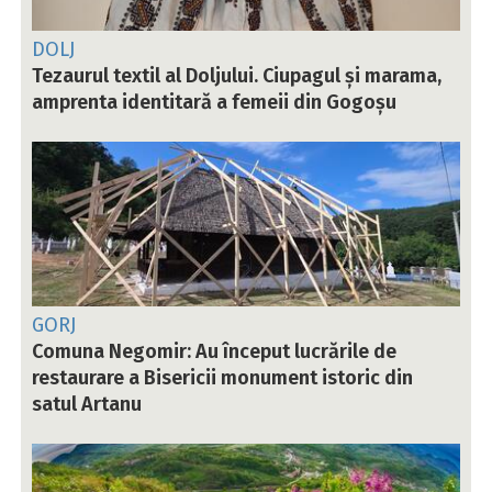
DOLJ
Tezaurul textil al Doljului. Ciupagul și marama,
amprenta identitară a femeii din Gogoșu
GORJ
Comuna Negomir: Au început lucrările de
restaurare a Bisericii monument istoric din
satul Artanu