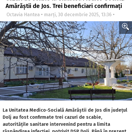
Amărăștii de Jos. Trei beneficiari confirmați
Octavia Hantea • marți, 30 decembrie 2025, 13:36 •
La Unitatea Medico-Socială Amărăștii de Jos din județul
Dolj au fost confirmate trei cazuri de scabie,
autoritățile sanitare intervenind pentru a limita
răspândirea infecției, potrivit DSP Dolj. Până în prezent,