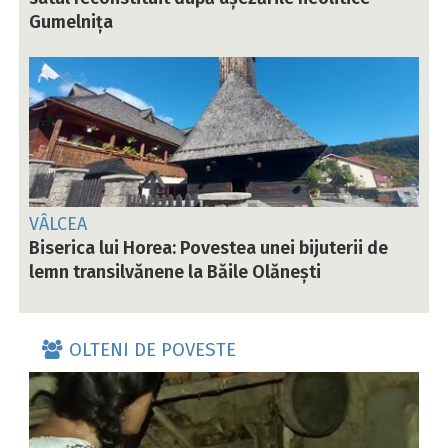
Gumelnița
VÂLCEA
Biserica lui Horea: Povestea unei bijuterii de
lemn transilvănene la Băile Olănești
OLTENI DE POVESTE