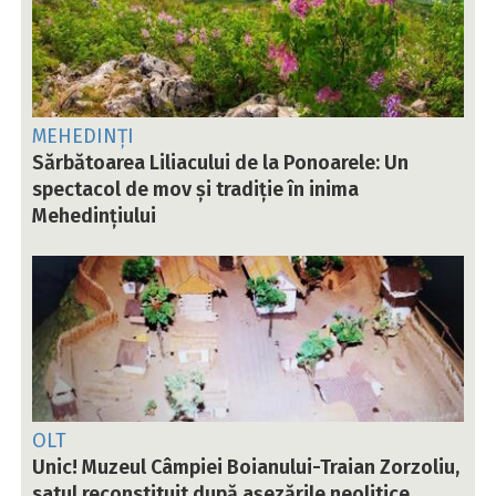
MEHEDINȚI
Sărbătoarea Liliacului de la Ponoarele: Un
spectacol de mov și tradiție în inima
Mehedințiului
OLT
Unic! Muzeul Câmpiei Boianului-Traian Zorzoliu,
satul reconstituit după așezările neolitice