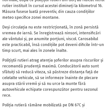
rutier instituit în cursul acestei dimineți la kilometrul 16.
Măsura fusese luată preventiv, din cauza condițiilor
meteo specifice zonei montane.
Deși circulația nu este restricționată, în zonă persistă
vremea de iarnă. Se înregistrează ninsori, intensificări
ale vântului și, pe anumite porțiuni, viscol. Carosabilul
este practicabil, însă condițiile pot deveni dificile într-un
timp scurt, mai ales în zonele înalte.
Polițiștii rutieri atrag atenția șoferilor asupra riscurilor și
recomandă prudență maximă. Conducătorii auto sunt
sfătuiți să reducă viteza, să păstreze distanța față de
celelalte vehicule, să se informeze înainte de plecare
asupra stării vremii și să nu urce la munte fără
autovehicule echipate corespunzător pentru sezonul
rece.
Poliția rutieră rămâne mobilizată pe DN 67C și