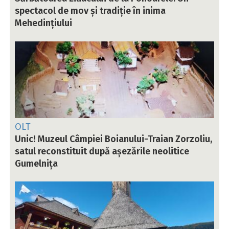
spectacol de mov și tradiție în inima
Mehedințiului
OLT
Unic! Muzeul Câmpiei Boianului-Traian Zorzoliu,
satul reconstituit după așezările neolitice
Gumelnița