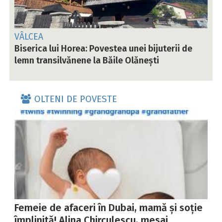
VÂLCEA
Biserica lui Horea: Povestea unei bijuterii de
lemn transilvănene la Băile Olănești
OLTENI DE POVESTE
Femeie de afaceri în Dubai, mamă și soție
împlinită! Alina Chirculescu, mesaj