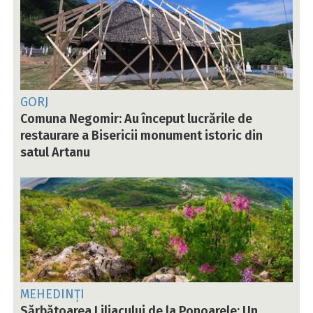
GORJ
Comuna Negomir: Au început lucrările de
restaurare a Bisericii monument istoric din
satul Artanu
MEHEDINȚI
Sărbătoarea Liliacului de la Ponoarele: Un