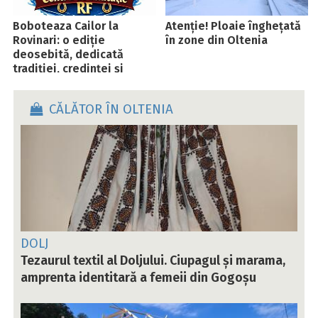
Boboteaza Cailor la
Atenție! Ploaie înghețată
Rovinari: o ediție
în zone din Oltenia
deosebită, dedicată
tradiției, credinței și
respectului profund față
de cal și crescător
CĂLĂTOR ÎN OLTENIA
DOLJ
Tezaurul textil al Doljului. Ciupagul și marama,
amprenta identitară a femeii din Gogoșu