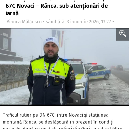
67C Novaci – Rânca, sub atenționări de
iarnă
Bianca Mălăescu • sâmbătă, 3 ianuarie 2026, 13:27 •
Traficul rutier pe DN 67C, între Novaci și stațiunea
montană Rânca, se desfășoară în prezent în condiții
normale, după ce polițiștii rutieri din Gorj au ridicat filtrul