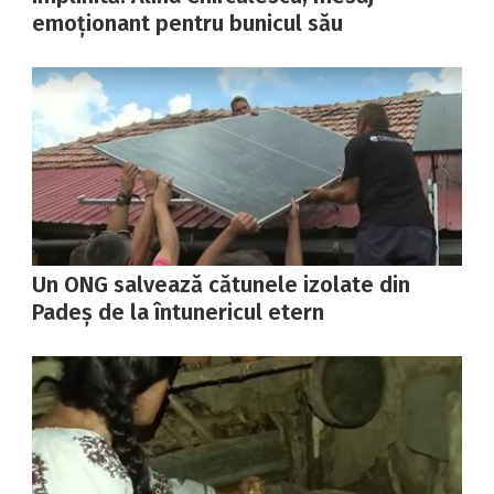
emoționant pentru bunicul său
Un ONG salvează cătunele izolate din
Padeș de la întunericul etern