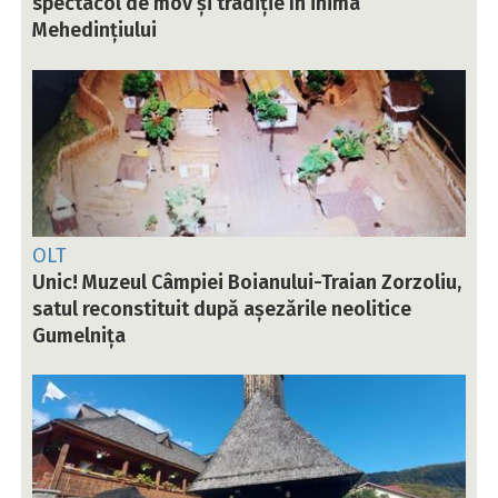
spectacol de mov și tradiție în inima
Mehedințiului
OLT
Unic! Muzeul Câmpiei Boianului-Traian Zorzoliu,
satul reconstituit după așezările neolitice
Gumelnița