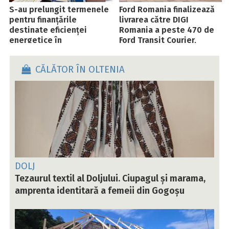
S-au prelungit termenele
Ford Romania finalizează
pentru finanțările
livrarea către DIGI
destinate eficienței
Romania a peste 470 de
energetice în
Ford Transit Courier,
gospodăriile vulnerabile
model produs în fabrica
de la Craiova
CĂLĂTOR ÎN OLTENIA
DOLJ
Tezaurul textil al Doljului. Ciupagul și marama,
amprenta identitară a femeii din Gogoșu