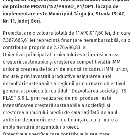
de proiecte PRSVO/152/PRSVO_P1/OP1, locația de
implementare este Municipiul Târgu Jiu, Strada ISLAZ,
Nr. 11, Județ Gorj.
Proiectul are o valoare totală de 11.490.017,60 lei, din care
7.367.665,61 lei reprezintă finanțare nerambursabilă, cu o
contribuție proprie de 2.276.486,83 lei.
Obiectivul principal al proiectului este intensificarea
creșterii sustenabile și creșterea competitivității IMM-
urilor și crearea de locuri de muncă în cadrul IMM-urilor,
inclusiv prin investiții productive asigurarea unei
dezvoltări sustenabile a regiunii prin urmare obiectivul
general al proiectului cu titlul ” Dezvoltarea societății TS
PLAST S.R.L. prin realizarea de noi produse” este
intensificarea creșterii sustenabile a societății și
creșterea numărului mediu de salariați față de anul
anterior depunerii cererii de finanțare, ca urmare a
implementării prezentului proiect.
Obiectivele specifice care contribuie la realizare