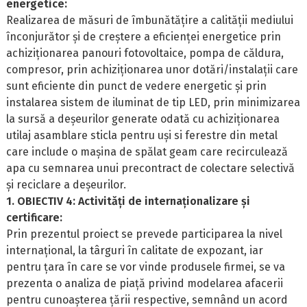
energetice:
Realizarea de măsuri de îmbunătățire a calității mediului
înconjurător și de creștere a eficienței energetice prin
achiziționarea panouri fotovoltaice, pompa de căldura,
compresor, prin achiziționarea unor dotări/instalații care
sunt eficiente din punct de vedere energetic și prin
instalarea sistem de iluminat de tip LED, prin minimizarea
la sursă a deșeurilor generate odată cu achiziționarea
utilaj asamblare sticla pentru uși si ferestre din metal
care include o mașina de spălat geam care recirculează
apa cu semnarea unui precontract de colectare selectivă
și reciclare a deșeurilor.
1. OBIECTIV 4: Activități de internaționalizare și
certificare:
Prin prezentul proiect se prevede participarea la nivel
internațional, la târguri în calitate de expozant, iar
pentru țara în care se vor vinde produsele firmei, se va
prezenta o analiza de piață privind modelarea afacerii
pentru cunoașterea țării respective, semnând un acord