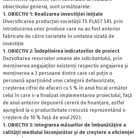
obiectivului general, sunt următoarele:
1. OBIECTIV 1: Realizarea investiției inițiale
Diversificarea producției societății TS PLAST SRL prin
introducerea unor produse care nu au fost anterior
fabricate de către societate în unitatea vizată de
investiție
1. OBIECTIV 2: Îndeplinirea indicatorilor de proiect
Dezvoltarea resurselor umane ale solicitantului, prin
menținerea angajaților existenți respectiv angajarea și
menținerea a 3 persoane dintre care cel puțin o
persoană aparținând unei categorii defavorizate,
creșterea cifrei de afaceri cu 5 % în anul fiscal următor
celui în care s-a finalizat implementarea proiectului, față
de anul anterior depunerii cererii de finanțare, astfel
ajungând la o productivitate crescută reprezentând o
creștere de 10 % față de anul 2023.
1. OBIECTIV 3: Integrarea măsurilor de îmbunătățire a
calității mediului înconjurător și de creștere a eficienței