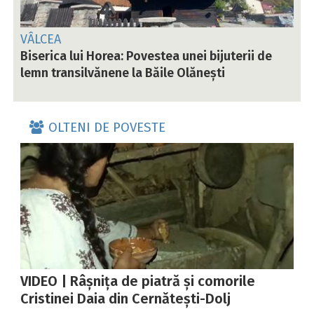
VÂLCEA
Biserica lui Horea: Povestea unei bijuterii de
lemn transilvănene la Băile Olănești
OLTENI DE POVESTE
VIDEO | Râșnița de piatră și comorile
Cristinei Daia din Cernătești-Dolj