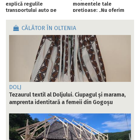
explică regulile
momentele tale
transportului auto pe
prețioase: „Nu oferim
platforme
doar buchete, ci capitole
dintr-o poveste
CĂLĂTOR ÎN OLTENIA
frumoasă”
DOLJ
Tezaurul textil al Doljului. Ciupagul și marama,
amprenta identitară a femeii din Gogoșu