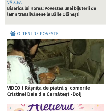
VÂLCEA
Biserica lui Horea: Povestea unei bijuterii de
lemn transilvănene la Băile Olănești
OLTENI DE POVESTE
VIDEO | Râșnița de piatră și comorile
Cristinei Daia din Cernătești-Dolj