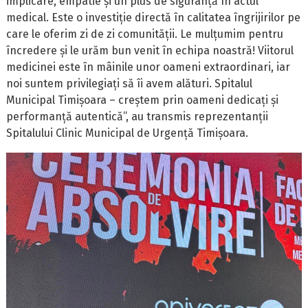
implicare, empatie și un plus de siguranță în actul
medical. Este o investiție directă în calitatea îngrijirilor pe
care le oferim zi de zi comunității. Le mulțumim pentru
încredere și le urăm bun venit în echipa noastră! Viitorul
medicinei este în mâinile unor oameni extraordinari, iar
noi suntem privilegiați să îi avem alături. Spitalul
Municipal Timișoara – creștem prin oameni dedicați și
performanță autentică”, au transmis reprezentanții
Spitalului Clinic Municipal de Urgență Timișoara.