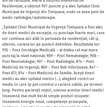
ani de facultate, Maria a susținut examenul de
Rezidențiat, a obținut 907 puncte și a ales Spitalul Clinic
Municipal de Urgență din Timișoara, unde va avea post de
medic radiologie/radioterapie.
„Spitalul Clinic Municipal de Urgență Timișoara a fost ales
de tineri medici de excepție, cu punctaje foarte mari, care
vor continua aici atât în perioada de rezidențiat, cât și,
ulterior, cariera lor pe posturi definitive. Rezultatele lor:
935 – Post Oncologie Medicală – al doilea cel mai mare
punctaj la nivel național; 909 – Post Hematologie; 908 –
Post Neonatologie; 907 – Post Radiologie; 874 – Post
Medicină de Urgență; 860 – Post Boli Infecțioase; 847 –
Post ATI; 814 – Post Medicină de Familie. Acești tineri
medici au ales spitalul nostru (…), alegând corect un
mediu în care își pot construi o carieră solidă, pe termen
lung. Pentru pacienții noștri, sosirea acestor tineri medici
înseamnă mai mult decât simple posturi ocupate:
înseamnă energie nouă, competențe proaspete,