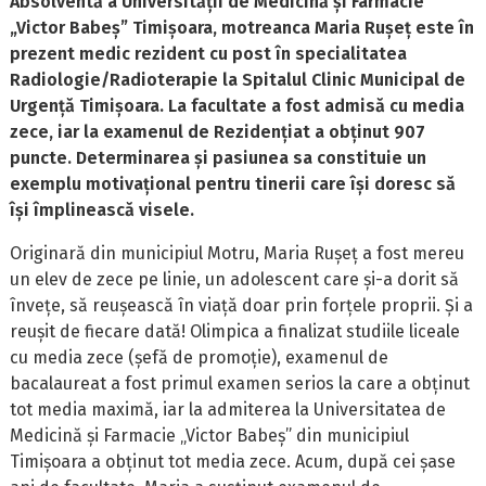
Absolventă a Universității de Medicină și Farmacie
„Victor Babeș” Timișoara, motreanca Maria Rușeț este în
prezent medic rezident cu post în specialitatea
Radiologie/Radioterapie la Spitalul Clinic Municipal de
Urgență Timișoara. La facultate a fost admisă cu media
zece, iar la examenul de Rezidențiat a obținut 907
puncte. Determinarea și pasiunea sa constituie un
exemplu motivațional pentru tinerii care își doresc să
își împlinească visele.
Originară din municipiul Motru, Maria Rușeț a fost mereu
un elev de zece pe linie, un adolescent care și-a dorit să
învețe, să reușească în viață doar prin forțele proprii. Și a
reușit de fiecare dată! Olimpica a finalizat studiile liceale
cu media zece (șefă de promoție), examenul de
bacalaureat a fost primul examen serios la care a obținut
tot media maximă, iar la admiterea la Universitatea de
Medicină și Farmacie „Victor Babeș” din municipiul
Timișoara a obținut tot media zece. Acum, după cei șase