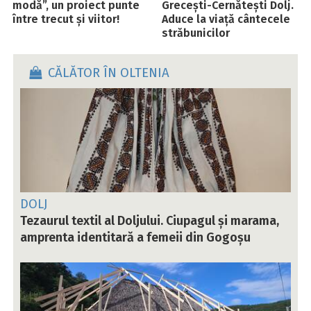
modă”, un proiect punte
Grecești-Cernătești Dolj.
între trecut și viitor!
Aduce la viață cântecele
străbunicilor
CĂLĂTOR ÎN OLTENIA
DOLJ
Tezaurul textil al Doljului. Ciupagul și marama,
amprenta identitară a femeii din Gogoșu