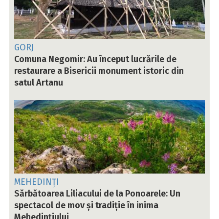
GORJ
Comuna Negomir: Au început lucrările de
restaurare a Bisericii monument istoric din
satul Artanu
MEHEDINȚI
Sărbătoarea Liliacului de la Ponoarele: Un
spectacol de mov și tradiție în inima
Mehedințiului