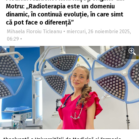
Motru: „Radioterapia este un domeniu
dinamic, în continuă evoluție, în care simt
că pot face o diferență”
Mihaela Floroiu Ticleanu • miercuri, 26 noiembrie 2025,
06:29 •