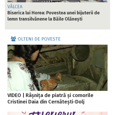
VÂLCEA
Biserica lui Horea: Povestea unei bijuterii de
lemn transilvănene la Băile Olănești
OLTENI DE POVESTE
VIDEO | Râșnița de piatră și comorile
Cristinei Daia din Cernătești-Dolj