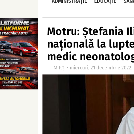
ADMINISTRAȚIE
EDUCAȚIE
SĂN
Motru: Ștefania I
națională la lupte
medic neonatolo
M.F.Ț. • miercuri, 21 decembrie 2022,