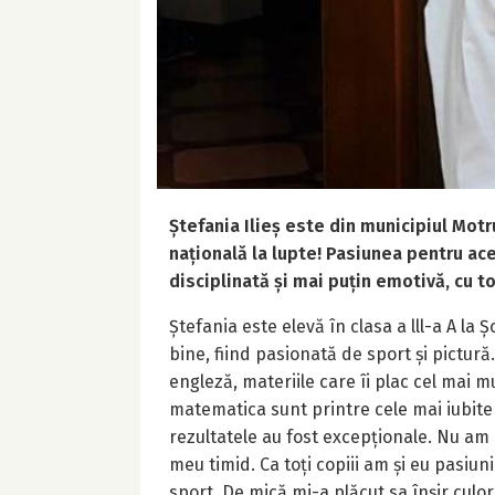
Ștefania Ilieș este din municipiul Mot
națională la lupte! Pasiunea pentru ac
disciplinată și mai puțin emotivă, cu to
Ștefania este elevă în clasa a lll-a A la 
bine, fiind pasionată de sport și pictur
engleză, materiile care îi plac cel mai mu
matematica sunt printre cele mai iubite 
rezultatele au fost excepționale. Nu am 
meu timid. Ca toți copiii am și eu pasiun
sport. De mică mi-a plăcut sa înșir culoril