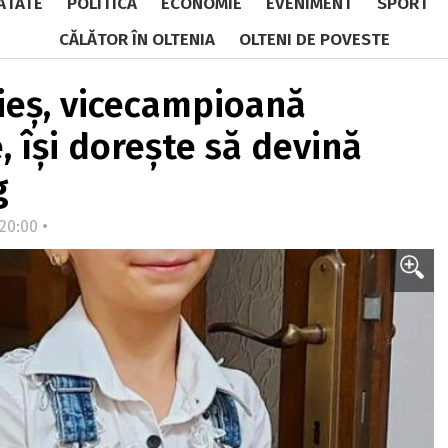
ĂTATE
POLITICĂ
ECONOMIE
EVENIMENT
SPORT
CĂLĂTOR ÎN OLTENIA
OLTENI DE POVESTE
lieș, vicecampioană
, își dorește să devină
g
 20:00 •