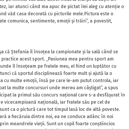
tez, iar atunci când ma apuc de pictat îmi aleg cu atenție o
ând văd casa decorată cu picturile mele.Pictura este o
ate comunica, sentimente, emoții și trăiri”, a povestit,
așa că Ștefania îl însoțea la campionate și la sală când se
să practice acest sport. „Pasiunea mea pentru sport am
 unde îl însoțeam pe fratele meu, el fiind un luptător cu
unci că sportul disciplinează foarte mult și ajută la o
 cu multe emoții, însă pe care le-am putut controla, iar
pat la multe concursuri unde mereu am câștigat”, a spus
cipat la primul său concurs național care s-a desfășurat în
l de vicecampioană națională, iar fratele său pe cel de
unt ca o pictură care tot timpul lasă loc de altă poveste.
ă a fiecăruia dintre noi, ea ne conduce adânc în noi
prin meandrele vieții. Sunt un copil foarte conștiincios