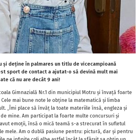
ru și deține în palmares un titlu de vicecampioană
est sport de contact a ajutat-o să devină mult mai
ate că nu are decât 9 ani!
Școala Gimnazială Nr.1 din municipiul Motru și învață foarte
ă. Cele mai bune note le obține la matematică și limba
lt. „Îmi place să învăț la toate materiile însă, engleza și
de mine. Am participat la foarte multe concursuri și
avut emoții, însă o mică teamă s-a strecurat în sufletul
ile mele. Am o dublă pasiune pentru: pictură, dar și pentru
e pe infinite coli albe astfel încât la sfârșit sa obțin un