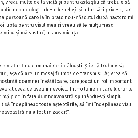
, vreau multe de la viață și pentru asta știu că trebuie să
dic neonatolog. Iubesc bebelușii și ador să-i privesc, iar
ma persoană care ia în brațe nou-născutul după naștere mi
oi lupta pentru visul meu și vreau să le mulțumesc
e mine și mă susțin”, a spus micuța.
e o maturitate cum mai rar întâlnești. Știe că trebuie să
ături, așa că are un mesaj frumos de transmis: „Aș vrea să
unoștință doamnei învățătoare, care joacă un rol important
vărat ceea ce aveam nevoie... Într-o lume în care lucrurile
șesc mă plec în fața dumneavoastră spunându-vă simplu
să îndeplinesc toate așteptările, să îmi îndeplinesc visul
eavoastră nu a fost în zadar!”.