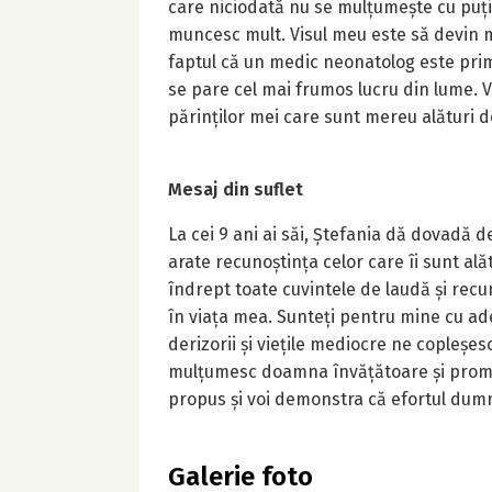
care niciodată nu se mulțumește cu puțin
muncesc mult. Visul meu este să devin me
faptul că un medic neonatolog este pri
se pare cel mai frumos lucru din lume. V
părinților mei care sunt mereu alături d
Mesaj din suflet
La cei 9 ani ai săi, Ștefania dă dovadă d
arate recunoștința celor care îi sunt al
îndrept toate cuvintele de laudă și rec
în viața mea. Sunteți pentru mine cu ade
derizorii și viețile mediocre ne cople
mulțumesc doamna învățătoare și promit 
propus și voi demonstra că efortul dumn
Galerie foto