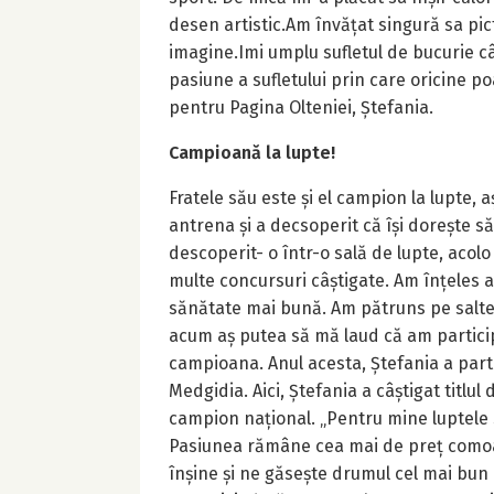
desen artistic.Am învățat singură sa pic
imagine.Imi umplu sufletul de bucurie c
pasiune a sufletului prin care oricine po
pentru Pagina Olteniei, Ștefania.
Campioană la lupte!
Fratele său este și el campion la lupte, 
antrena și a decsoperit că își dorește 
descoperit- o într-o sală de lupte, acolo
multe concursuri câștigate. Am înțeles at
sănătate mai bună. Am pătruns pe saltea
acum aș putea să mă laud că am partici
campioana. Anul acesta, Ștefania a parti
Medgidia. Aici, Ștefania a câștigat titlu
campion național. „Pentru mine luptele s
Pasiunea rămâne cea mai de preț comoar
înșine și ne găsește drumul cel mai bun 