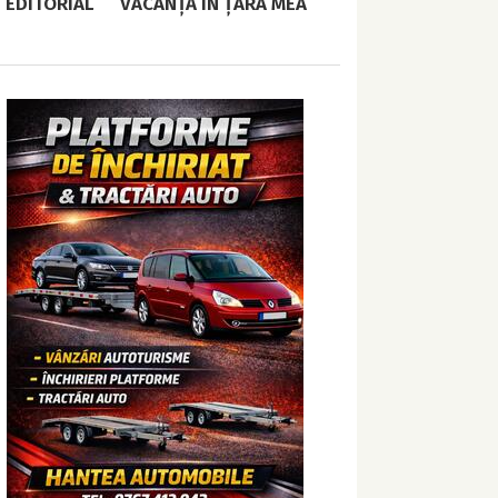
EDITORIAL
VACANȚĂ ÎN ȚARA MEA