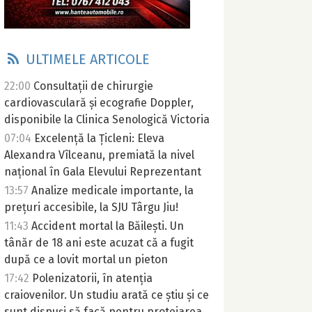
ULTIMELE ARTICOLE
22:00
Consultații de chirurgie
cardiovasculară și ecografie Doppler,
disponibile la Clinica Senologică Victoria
07:04
Excelență la Țicleni: Eleva
Alexandra Vîlceanu, premiată la nivel
național în Gala Elevului Reprezentant
13:57
Analize medicale importante, la
prețuri accesibile, la SJU Târgu Jiu!
11:43
Accident mortal la Băilești. Un
tânăr de 18 ani este acuzat că a fugit
după ce a lovit mortal un pieton
17:42
Polenizatorii, în atenția
craiovenilor. Un studiu arată ce știu și ce
sunt dispuși să facă pentru protejarea