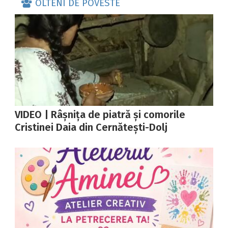
OLTENI DE POVESTE
VIDEO | Râșnița de piatră și comorile
Cristinei Daia din Cernătești-Dolj