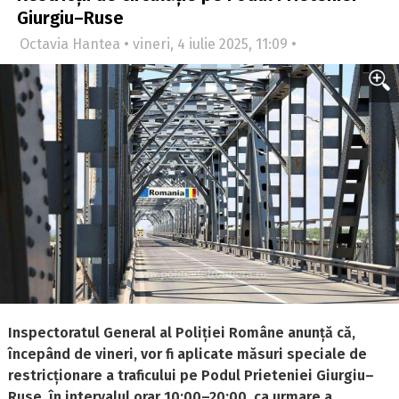
Giurgiu–Ruse
Octavia Hantea • vineri, 4 iulie 2025, 11:09 •
Inspectoratul General al Poliției Române anunță că,
începând de vineri, vor fi aplicate măsuri speciale de
restricționare a traficului pe Podul Prieteniei Giurgiu–
Ruse, în intervalul orar 10:00–20:00, ca urmare a