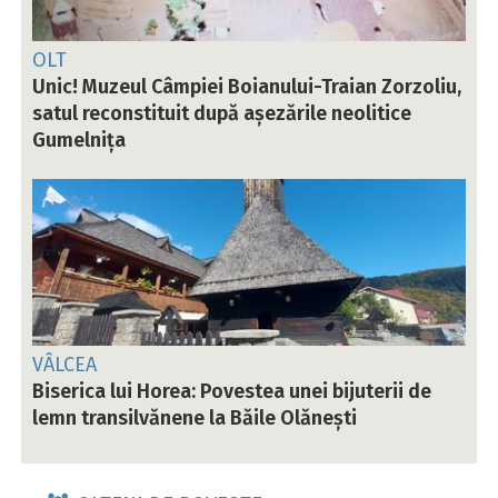
OLT
Unic! Muzeul Câmpiei Boianului-Traian Zorzoliu,
satul reconstituit după așezările neolitice
Gumelnița
VÂLCEA
Biserica lui Horea: Povestea unei bijuterii de
lemn transilvănene la Băile Olănești