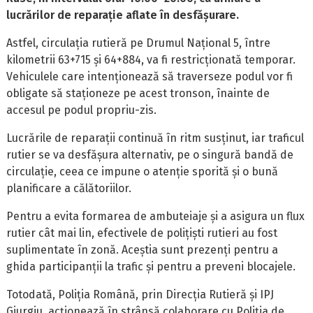
lucrărilor de reparație aflate în desfășurare.
Astfel, circulația rutieră pe Drumul Național 5, între
kilometrii 63+715 și 64+884, va fi restricționată temporar.
Vehiculele care intenționează să traverseze podul vor fi
obligate să staționeze pe acest tronson, înainte de
accesul pe podul propriu-zis.
Lucrările de reparații continuă în ritm susținut, iar traficul
rutier se va desfășura alternativ, pe o singură bandă de
circulație, ceea ce impune o atenție sporită și o bună
planificare a călătoriilor.
Pentru a evita formarea de ambuteiaje și a asigura un flux
rutier cât mai lin, efectivele de polițiști rutieri au fost
suplimentate în zonă. Aceștia sunt prezenți pentru a
ghida participanții la trafic și pentru a preveni blocajele.
Totodată, Poliția Română, prin Direcția Rutieră și IPJ
Giurgiu, acționează în strânsă colaborare cu Poliția de