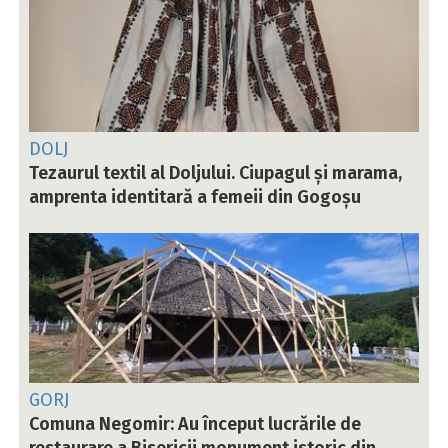
DOLJ
Tezaurul textil al Doljului. Ciupagul și marama,
amprenta identitară a femeii din Gogoșu
GORJ
Comuna Negomir: Au început lucrările de
restaurare a Bisericii monument istoric din