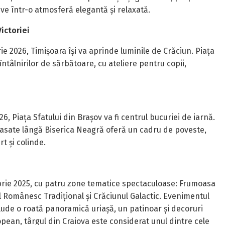
ive într-o atmosferă elegantă și relaxată.
Victoriei
ie 2026, Timișoara își va aprinde luminile de Crăciun. Piața
întâlnirilor de sărbătoare, cu ateliere pentru copii,
6, Piața Sfatului din Brașov va fi centrul bucuriei de iarnă.
plasate lângă Biserica Neagră oferă un cadru de poveste,
t și colinde.
brie 2025, cu patru zone tematice spectaculoase: Frumoasa
ul Românesc Tradițional și Crăciunul Galactic. Evenimentul
clude o roată panoramică uriașă, un patinoar și decoruri
pean, târgul din Craiova este considerat unul dintre cele