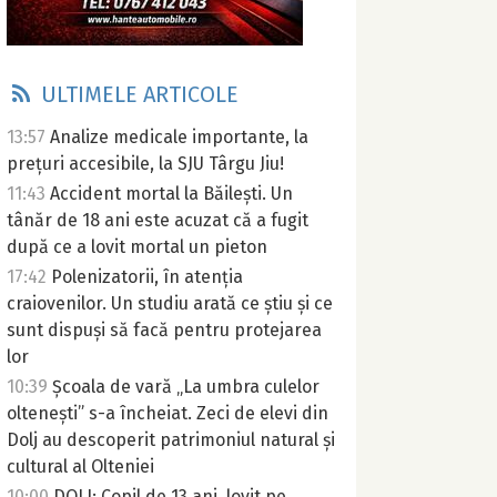
ULTIMELE ARTICOLE
13:57
Analize medicale importante, la
prețuri accesibile, la SJU Târgu Jiu!
11:43
Accident mortal la Băilești. Un
tânăr de 18 ani este acuzat că a fugit
după ce a lovit mortal un pieton
17:42
Polenizatorii, în atenția
craiovenilor. Un studiu arată ce știu și ce
sunt dispuși să facă pentru protejarea
lor
10:39
Școala de vară „La umbra culelor
oltenești” s-a încheiat. Zeci de elevi din
Dolj au descoperit patrimoniul natural și
cultural al Olteniei
10:00
DOLJ: Copil de 13 ani, lovit pe