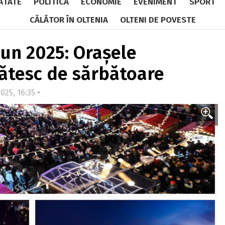
ĂTATE
POLITICĂ
ECONOMIE
EVENIMENT
SPORT
CĂLĂTOR ÎN OLTENIA
OLTENI DE POVESTE
iun 2025: Orașele
ătesc de sărbătoare
025, 16:35 •