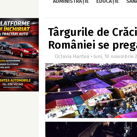
ADMINISTRAȚIE
EDUCAȚIE
SĂN
Târgurile de Crăc
României se preg
Octavia Hantea • luni, 10 noiembrie 2