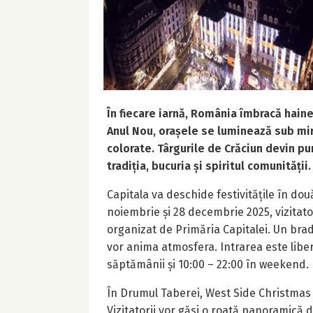
În fiecare iarnă, România îmbracă haine
Anul Nou, orașele se luminează sub miro
colorate. Târgurile de Crăciun devin p
tradiția, bucuria și spiritul comunității.
Capitala va deschide festivitățile în dou
noiembrie și 28 decembrie 2025, vizitato
organizat de Primăria Capitalei. Un brad
vor anima atmosfera. Intrarea este liber
săptămânii și 10:00 – 22:00 în weekend.
În Drumul Taberei, West Side Christmas
Vizitatorii vor găsi o roată panoramică 