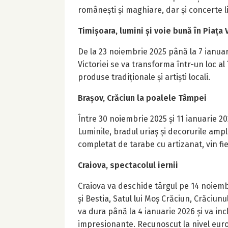
românești și maghiare, dar și concerte l
Timișoara, lumini și voie bună în Piața 
De la 23 noiembrie 2025 până la 7 ianuar
Victoriei se va transforma într-un loc al 
produse tradiționale și artiști locali.
Brașov, Crăciun la poalele Tâmpei
Între 30 noiembrie 2025 și 11 ianuarie 202
Luminile, bradul uriaș și decorurile am
completat de tarabe cu artizanat, vin fier
Craiova, spectacolul iernii
Craiova va deschide târgul pe 14 noiem
și Bestia, Satul lui Moș Crăciun, Crăciun
va dura până la 4 ianuarie 2026 și va in
impresionante. Recunoscut la nivel euro