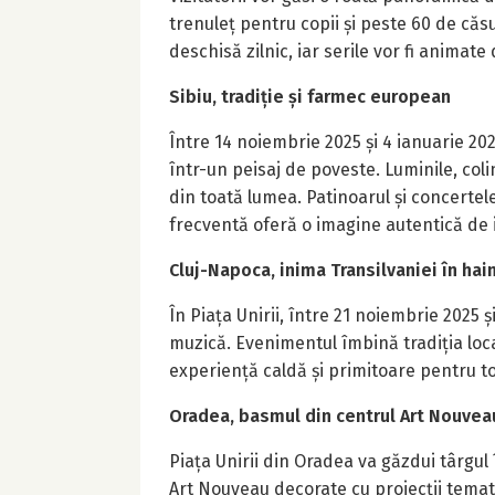
trenuleț pentru copii și peste 60 de căsu
deschisă zilnic, iar serile vor fi animate
Sibiu, tradiție și farmec european
Între 14 noiembrie 2025 și 4 ianuarie 20
într-un peisaj de poveste. Luminile, coli
din toată lumea. Patinoarul și concertel
frecventă oferă o imagine autentică de 
Cluj-Napoca, inima Transilvaniei în ha
În Piața Unirii, între 21 noiembrie 2025 ș
muzică. Evenimentul îmbină tradiția local
experiență caldă și primitoare pentru to
Oradea, basmul din centrul Art Nouvea
Piața Unirii din Oradea va găzdui târgul 
Art Nouveau decorate cu proiecții temati