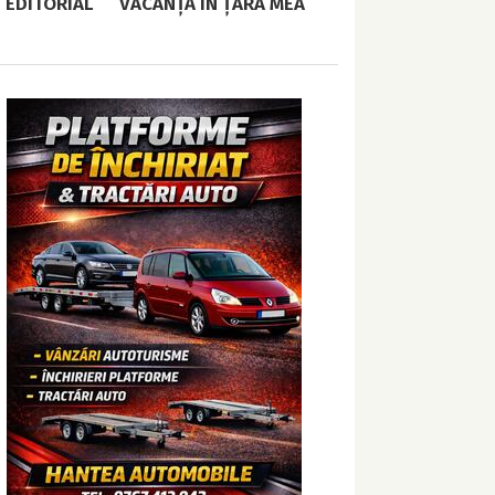
EDITORIAL
VACANȚĂ ÎN ȚARA MEA