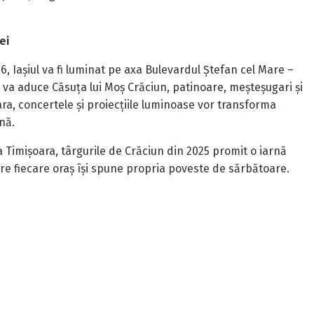
ei
6, Iașiul va fi luminat pe axa Bulevardul Ștefan cel Mare –
 va aduce Căsuța lui Moș Crăciun, patinoare, meșteșugari și
eara, concertele și proiecțiile luminoase vor transforma
nă.
 la Timișoara, târgurile de Crăciun din 2025 promit o iarnă
care fiecare oraș își spune propria poveste de sărbătoare.