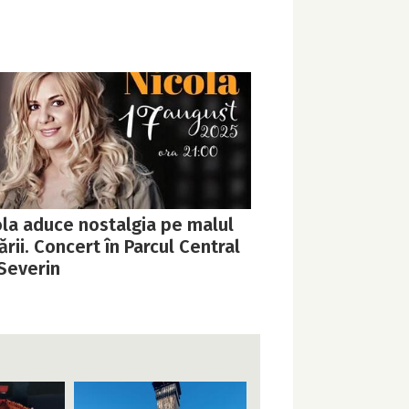
ola aduce nostalgia pe malul
rii. Concert în Parcul Central
 Severin