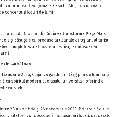
țe cu produse tradiționale. Casa lui Moș Crăciun va fi
 de concerte și jocuri de lumini.
26, Târgul de Crăciun din Sibiu va transforma Piața Mare
ndele și căsuțele cu produse artizanale atrag anual turiști
e live completează atmosfera festivă, iar ninsoarea
iarnă.
ine de sărbătoare
i 1 ianuarie 2026, Clujul va găzdui un târg plin de lumină și
ă cu spiritul modern al orașului universitar, oferind o
ate vârstele.
u
între 28 noiembrie și 26 decembrie 2025. Printre clădirile
ce, vizitatorii vor descoperi meșteșugari locali, preparate