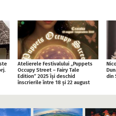
ste
Atelierele Festivalului „Puppets
Nic
rj.
Occupy Street – Fairy Tale
Dună
Edition” 2025 își deschid
din
înscrierile între 18 și 22 august