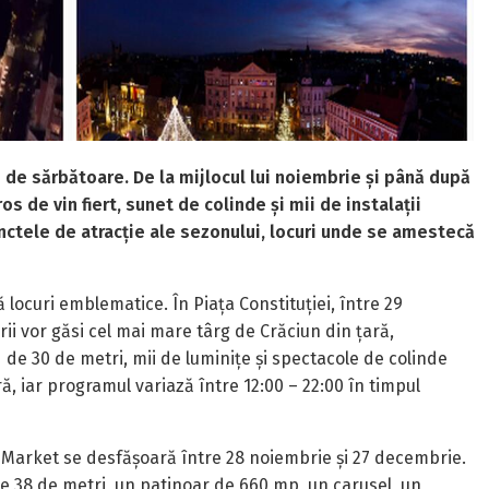
 de sărbătoare. De la mijlocul lui noiembrie și până după
s de vin fiert, sunet de colinde și mii de instalații
unctele de atracție ale sezonului, locuri unde se amestecă
ă locuri emblematice. În Piața Constituției, între 29
rii vor găsi cel mai mare târg de Crăciun din țară,
 de 30 de metri, mii de luminițe și spectacole de colinde
ă, iar programul variază între 12:00 – 22:00 în timpul
 Market se desfășoară între 28 noiembrie și 27 decembrie.
de 38 de metri, un patinoar de 660 mp, un carusel, un