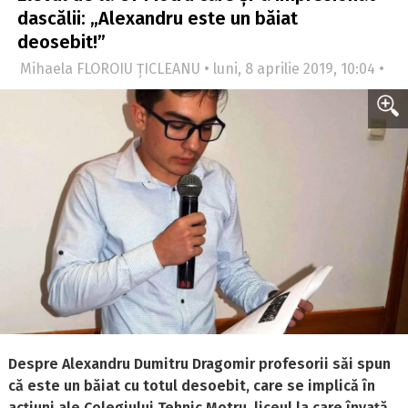
dascălii: „Alexandru este un băiat
deosebit!”
Mihaela FLOROIU ȚICLEANU • luni, 8 aprilie 2019, 10:04 •
Despre Alexandru Dumitru Dragomir profesorii săi spun
că este un băiat cu totul desoebit, care se implică în
acțiuni ale Colegiului Tehnic Motru, liceul la care învață