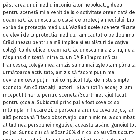
păstrarea unui mediu înconjurător nepoluat. „Ideea
pentru scenetă mi a venit de la o activitate organizată de
doamna Crăciunescu la o clasă de protecția mediului. Era
vorba de protecția mediului. Văzând acele scenete făcute
de elevii de la protecția mediului am cautat-o pe doamna
Crăciunescu pentru a mă implica și eu alături de câțiva
colegi. Ca de obicei doamna Crăciunescu nu a zis nu, ne a
răspuns din toată inima cu un DA.Eu împreună cu
Francesca, colega mea am zis să nu mai așteptăm până la
următoarea activitate, am zis să facem puțin mai
devreme ceva puțin mai complicat față de niște simple
scenete. Am căutat alți "actori " Și am tot în aceași zi am
început filmările pentru sceneta/Scurt-metrajul făcut
pentru școala. Subiectul principal a fost ceva ce se
întâmplă în fiecare zi, o persoană aruncă ceva pe jos, iar
altă persoană îi face observație, dar nimic nu a schimbat
atitudinea persoanei negative, aceasta lăsând gunoiul tot
pe jos. Sunt sigur că măcar 30% din cei ce au văzut scurt-
metrajul în totalitate au făcut o schimbare!”, a afirmat