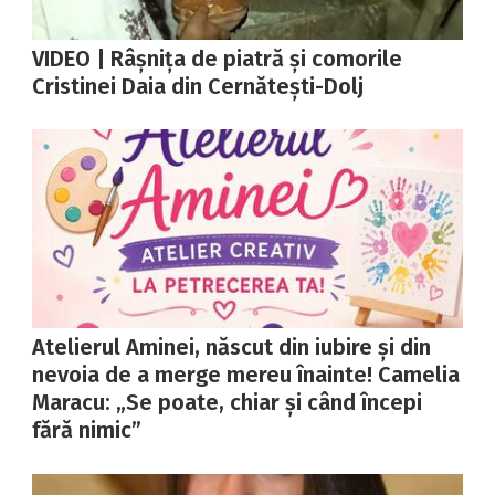
VIDEO | Râșnița de piatră și comorile
Cristinei Daia din Cernătești-Dolj
Atelierul Aminei, născut din iubire și din
nevoia de a merge mereu înainte! Camelia
Maracu: „Se poate, chiar și când începi
fără nimic”