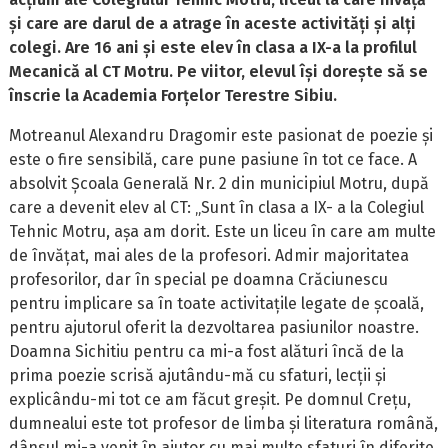
și care are darul de a atrage în aceste activități și alți
colegi. Are 16 ani și este elev în clasa a IX-a la profilul
Mecanică al CT Motru. Pe viitor, elevul își dorește să se
înscrie la Academia Forțelor Terestre Sibiu.
Motreanul Alexandru Dragomir este pasionat de poezie și
este o fire sensibilă, care pune pasiune în tot ce face. A
absolvit Școala Generală Nr. 2 din municipiul Motru, după
care a devenit elev al CT: „Sunt în clasa a IX- a la Colegiul
Tehnic Motru, așa am dorit. Este un liceu în care am multe
de învățat, mai ales de la profesori. Admir majoritatea
profesorilor, dar în special pe doamna Crăciunescu
pentru implicare sa în toate activitațile legate de școală,
pentru ajutorul oferit la dezvoltarea pasiunilor noastre.
Doamna Sichitiu pentru ca mi-a fost alături încă de la
prima poezie scrisă ajutându-mă cu sfaturi, lecții și
explicându-mi tot ce am făcut greșit. Pe domnul Crețu,
dumnealui este tot profesor de limba și literatura română,
dânsul mi-a venit în ajutor cu mai multe sfaturi în diferite