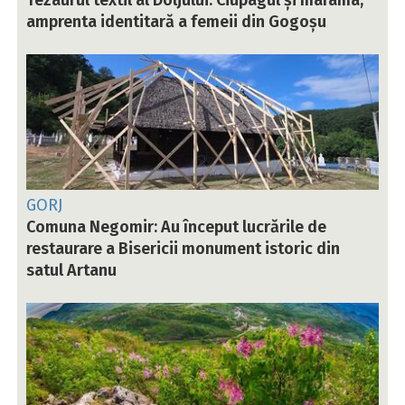
Tezaurul textil al Doljului. Ciupagul și marama,
amprenta identitară a femeii din Gogoșu
GORJ
Comuna Negomir: Au început lucrările de
restaurare a Bisericii monument istoric din
satul Artanu