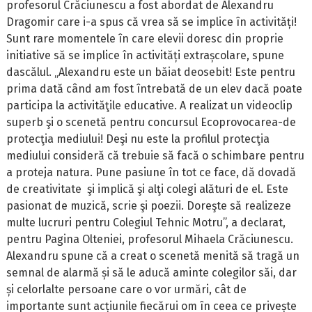
profesorul Crăciunescu a fost abordat de Alexandru
Dragomir care i-a spus că vrea să se implice în activități!
Sunt rare momentele în care elevii doresc din proprie
initiative să se implice în activități extrașcolare, spune
dascălul. „Alexandru este un băiat deosebit! Este pentru
prima dată când am fost întrebată de un elev dacă poate
participa la activităţile educative. A realizat un videoclip
superb şi o scenetă pentru concursul Ecoprovocarea-de
protecţia mediului! Deşi nu este la profilul protecţia
mediului consideră că trebuie să facă o schimbare pentru
a proteja natura. Pune pasiune în tot ce face, dă dovadă
de creativitate şi implică şi alţi colegi alături de el. Este
pasionat de muzică, scrie şi poezii. Doreşte să realizeze
multe lucruri pentru Colegiul Tehnic Motru”, a declarat,
pentru Pagina Olteniei, profesorul Mihaela Crăciunescu.
Alexandru spune că a creat o scenetă menită să tragă un
semnal de alarmă și să le aducă aminte colegilor săi, dar
și celorlalte persoane care o vor urmări, cât de
importante sunt acțiunile fiecărui om în ceea ce privește