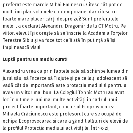
preferat este marele Mihai Eminescu. Citesc cât pot de
mult, îmi plac volumele contemporane, dar citesc cu
foarte mare placer cărți despre zei! Sunt preferatele
mele!”, a declarat Alexandru Dragomir de la CT Motru. Pe
viitor, elevul își dorește să se înscrie la Academia Forțelor
Terestre Sibiu și va face tot ce îi stă în putință să își
împlinească visul.
Luptă pentru un mediu curat!
Alexandru vrea ca prin faptele sale să schimbe lumea din
jurul său, să încerce să îi ajute și pe ceilalți adolescent să
vadă cât de importantă este protecția mediului pentru a
avea un viitor mai bun. La Colegiul Tehnic Motru au avut
loc în ultimele luni mai multe activități în cadrul unui
proiect foarte important, concursul Ecoprovocarea.
Mihaela Crăciunescu este profesorul care se ocupă de
echipa Ecoprovocarea și care a gândit alături de elevii de
la profilul Protecția mediului activitățile. Într-o zi,