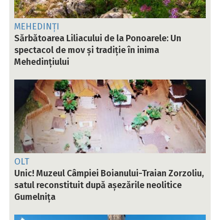
MEHEDINȚI
Sărbătoarea Liliacului de la Ponoarele: Un
spectacol de mov și tradiție în inima
Mehedințiului
OLT
Unic! Muzeul Câmpiei Boianului-Traian Zorzoliu,
satul reconstituit după așezările neolitice
Gumelnița