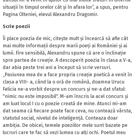
situații în timpul orelor cât și în afara lor”, a spus, pentru
Pagina Olteniei, elevul Alexandru Dragomir.
Scrie poezii
Îi place poezia de mic, citește mult și încearcă să afle cât
mai multe informații despre marii poeți ai României și ai
lumii. Fire sensibilă, Alexandru spune că are o înclinație
spre partea de creație. A descoperit poezia în clasa a V-a,
dar abia peste trei ani a început să scrie versuri.
„Pasiunea mea de a face propria creație poetică a venit în
clasa a VIII- a, când la o oră de română, doamna Urucu
Felicia ne-a vorbit despre un concurs și ne-a dat sfatul:
"nimic nu este imposibil". M-am înscris la acel concurs și
am luat locul I cu o poezie creată de mine. Atunci mi-am
dat seama că fiecare poate face ceva, nu contează vârsta,
statutul social, nivelul de inteligență. Conteaza doar
ambiția. De obicei, temele poeziilor mele sunt bazate pe
lucruri care te fac să vezi lumea cu alți ochi. Poetul meu