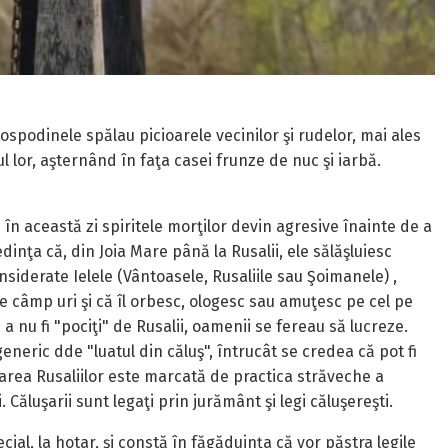
ospodinele spălau picioarele vecinilor şi rudelor, mai ales
l lor, aşternând în faţa casei frunze de nuc şi iarbă.
 în această zi spiritele morţilor devin agresive înainte de a
dinţa că, din Joia Mare până la Rusalii, ele sălăşluiesc
onsiderate Ielele (Vântoasele, Rusaliile sau Şoimanele) ,
 câmp uri şi că îl orbesc, ologesc sau amuţesc pe cel pe
a nu fi "pociţi" de Rusalii, oamenii se fereau să lucreze.
neric dde "luatul din căluş", întrucât se credea că pot fi
oarea Rusaliilor este marcată de practica străveche a
i. Căluşarii sunt legaţi prin jurământ şi legi căluşereşti.
al, la hotar, şi constă în făgăduinţa că vor păstra legile