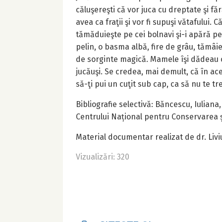
căluşereşti că vor juca cu dreptate şi fă
avea ca fraţii şi vor fi supuşi vătafului. 
tămăduieşte pe cei bolnavi şi-i apără pe 
pelin, o basma albă, fire de grâu, tămâi
de sorginte magică. Mamele îşi dădeau copi
jucăuşi. Se credea, mai demult, că în ace
să-ţi pui un cuţit sub cap, ca să nu te tre
Bibliografie selectivă: Băncescu, Iuliana
Centrului Național pentru Conservarea ș
Material documentar realizat de dr. Livi
Vizualizări: 320