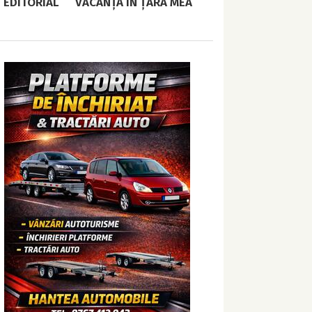
EDITORIAL
VACANȚĂ ÎN ȚARA MEA