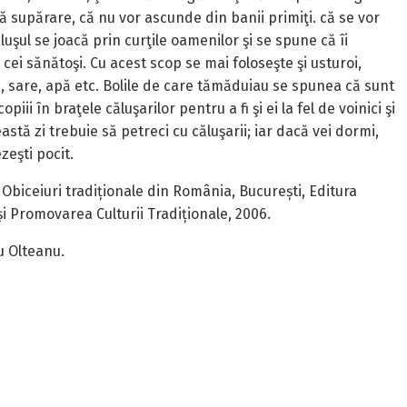
ră supărare, că nu vor ascunde din banii primiţi. că se vor
Căluşul se joacă prin curţile oamenilor şi se spune că îi
cei sănătoşi. Cu acest scop se mai foloseşte şi usturoi,
e, sare, apă etc. Bolile de care tămăduiau se spunea că sunt
ii în braţele căluşarilor pentru a fi şi ei la fel de voinici şi
astă zi trebuie să petreci cu căluşarii; iar dacă vei dormi,
zeşti pocit.
, Obiceiuri tradiționale din România, București, Editura
i Promovarea Culturii Tradiționale, 2006.
u Olteanu.