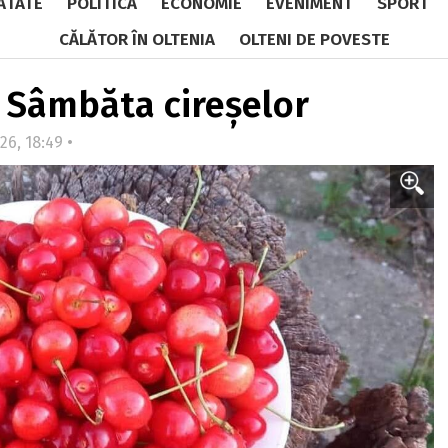
ĂTATE
POLITICĂ
ECONOMIE
EVENIMENT
SPORT
CĂLĂTOR ÎN OLTENIA
OLTENI DE POVESTE
u Sâmbăta cireșelor
26, 18:49 •