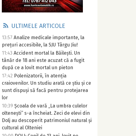
ULTIMELE ARTICOLE
13:57
Analize medicale importante, la
prețuri accesibile, la SJU Târgu Jiu!
11:43
Accident mortal la Băilești. Un
tânăr de 18 ani este acuzat că a fugit
după ce a lovit mortal un pieton
17:42
Polenizatorii, în atenția
craiovenilor. Un studiu arată ce știu și ce
sunt dispuși să facă pentru protejarea
lor
10:39
Școala de vară „La umbra culelor
oltenești” s-a încheiat. Zeci de elevi din
Dolj au descoperit patrimoniul natural și
cultural al Olteniei
10:00
DOLJ: Copil de 13 ani, lovit pe