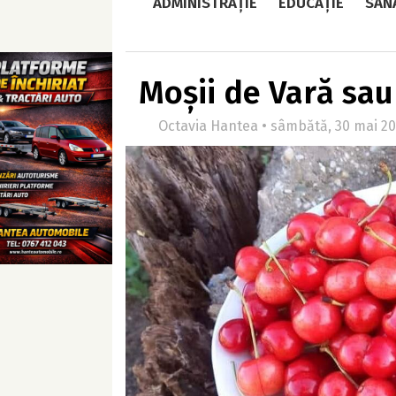
ADMINISTRAȚIE
EDUCAȚIE
SĂN
Moșii de Vară sa
Octavia Hantea • sâmbătă, 30 mai 20