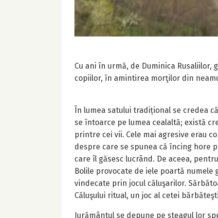
Cu ani în urmă, de Duminica Rusaliilor, g
copiilor, în amintirea morţilor din neamu
În lumea satului tradițional se credea că
se întoarce pe lumea cealaltă; există cre
printre cei vii. Cele mai agresive erau c
despre care se spunea că încing hore pe
care îl găsesc lucrând. De aceea, pentru 
Bolile provocate de iele poartă numele ge
vindecate prin jocul căluşarilor. Sărbăt
Căluşului ritual, un joc al cetei bărbăteşt
Jurământul se depune pe steagul lor speci