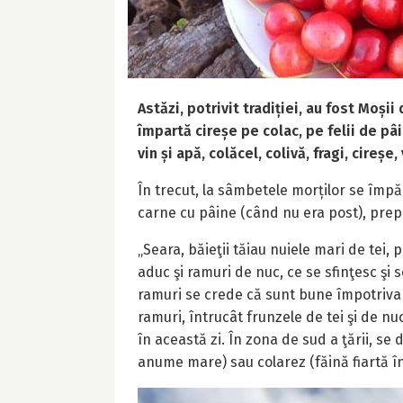
Astăzi, potrivit tradiției, au fost Moș
împartă cireșe pe colac, pe felii de pâ
vin și apă, colăcel, colivă, fragi, cireșe,
În trecut, la sâmbetele morților se împărț
carne cu pâine (când nu era post), prepar
„Seara, băieţii tăiau nuiele mari de tei, p
aduc şi ramuri de nuc, ce se sfinţesc şi s
ramuri se crede că sunt bune împotriva p
ramuri, întrucât frunzele de tei şi de n
în această zi. În zona de sud a ţării, 
anume mare) sau colarez (făină fiartă în 