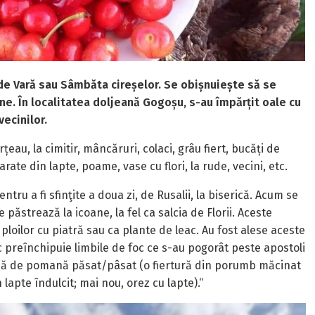
ii de Vară sau Sâmbăta cireșelor. Se obișnuiește să se
ine. În localitatea doljeană Gogoșu, s-au împărțit oale cu
 vecinilor.
eau, la cimitir, mâncăruri, colaci, grâu fiert, bucăți de
ate din lapte, poame, vase cu flori, la rude, vecini, etc.
entru a fi sfinţite a doua zi, de Rusalii, la biserică. Acum se
e păstrează la icoane, la fel ca salcia de Florii. Aceste
loilor cu piatră sau ca plante de leac. Au fost alese aceste
uc preînchipuie limbile de foc ce s-au pogorât peste apostoli
se dă de pomană păsat/pâsat (o fiertură din porumb măcinat
lapte îndulcit; mai nou, orez cu lapte).“