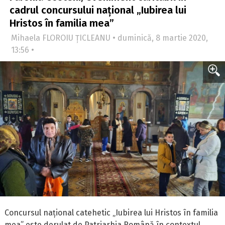
cadrul concursului național „Iubirea lui
Hristos în familia mea”
Mihaela FLOROIU ȚICLEANU • duminică, 8 martie 2020,
13:56 •
Concursul național catehetic „Iubirea lui Hristos în familia
mea” este derulat de Patriarhia Română în contextul