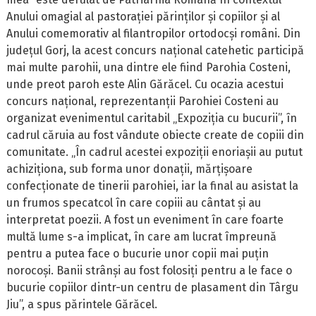
Anului omagial al pastorației părinților și copiilor și al
Anului comemorativ al filantropilor ortodocși români. Din
județul Gorj, la acest concurs național catehetic participă
mai multe parohii, una dintre ele fiind Parohia Costeni,
unde preot paroh este Alin Gărăcel. Cu ocazia acestui
concurs național, reprezentanții Parohiei Costeni au
organizat evenimentul caritabil „Expoziția cu bucurii”, în
cadrul căruia au fost vândute obiecte create de copiii din
comunitate. „În cadrul acestei expoziții enoriașii au putut
achiziționa, sub forma unor donații, mărțișoare
confecționate de tinerii parohiei, iar la final au asistat la
un frumos specatcol în care copiii au cântat și au
interpretat poezii. A fost un eveniment în care foarte
multă lume s-a implicat, în care am lucrat împreună
pentru a putea face o bucurie unor copii mai puțin
norocoși. Banii strânși au fost folosiți pentru a le face o
bucurie copiilor dintr-un centru de plasament din Târgu
Jiu”, a spus părintele Gărăcel.