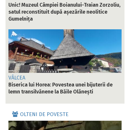
Unic! Muzeul Câmpiei Boianului-Traian Zorzoliu,
satul reconstituit după așezările neolitice
Gumelnița
VÂLCEA
Biserica lui Horea: Povestea unei bijuterii de
lemn transilvănene la Băile Olănești
OLTENI DE POVESTE