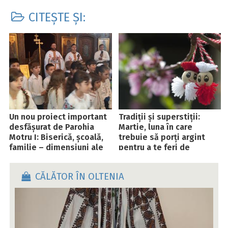
CITEȘTE ȘI:
Un nou proiect important
Tradiții și superstiții:
desfășurat de Parohia
Martie, luna în care
Motru I: Biserică, școală,
trebuie să porți argint
familie – dimensiuni ale
pentru a te feri de
biblicului
farmece!
CĂLĂTOR ÎN OLTENIA