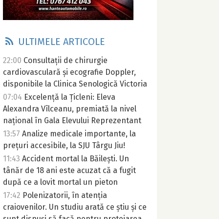
ULTIMELE ARTICOLE
22:00
Consultații de chirurgie
cardiovasculară și ecografie Doppler,
disponibile la Clinica Senologică Victoria
07:04
Excelență la Țicleni: Eleva
Alexandra Vîlceanu, premiată la nivel
național în Gala Elevului Reprezentant
13:57
Analize medicale importante, la
prețuri accesibile, la SJU Târgu Jiu!
11:43
Accident mortal la Băilești. Un
tânăr de 18 ani este acuzat că a fugit
după ce a lovit mortal un pieton
17:42
Polenizatorii, în atenția
craiovenilor. Un studiu arată ce știu și ce
sunt dispuși să facă pentru protejarea