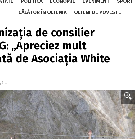
ĂTATE
POLITICĂ
ECONOMIE
EVENIMENT
SPORT
CĂLĂTOR ÎN OLTENIA
OLTENI DE POVESTE
izația de consilier
G: „Apreciez mult
ată de Asociația White
47 •