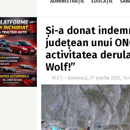
ADMINISTRAȚIE
EDUCAȚIE
SĂN
Și-a donat indemn
județean unui ON
activitatea derul
Wolf!”
M.F.Ț. • duminică, 27 martie 2022, 14: