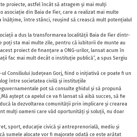
te proiecte, astfel încât să atragem și mai mulți
 o asociație din Baia de Fier, care a realizat mai multe
 înălțime, între stânci, reușind să crească mult potențialul
iații a dus la transformarea localității Baia de Fier dintr-
 poți sta mai multe zile, pentru că iubitorii de munte au
acest proiect de finanțare a ONG-urilor, lansat acum în
ții fac mai mult decât o instituție publică”, a spus Sergiu
l Consiliului Județean Gorj, fiind o inițiativă ce poate fi un
g între societatea civilă și instituțiile
neguvernamentale pot să consulte ghidul și să propună
„Mă aștept ca apelul ce va fi lansat să aibă succes, să fie
ducă la dezvoltarea comunității prin implicare și crearea
nt mulți oameni care văd oportunități și soluții, nu doar
et, sport, educație civică și antreprenorială, mediu și
 că sumele alocate vor fi majorate odată ce este arătat