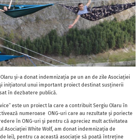
 Olaru și-a donat indemnizația pe un an de zile Asociației
și inițiatorul unui important proiect destinat susținerii
ansat în dezbatere publică.
vice” este un proiect la care a contribuit Sergiu Olaru în
 activează numeroase ONG-uri care au rezultate și poriecte
dere în ONG-uri și pentru că apreciez mult activitatea
ul Asociației White Wolf, am donat indemnizația de
de lei), pentru ca această asociație să poată întreține