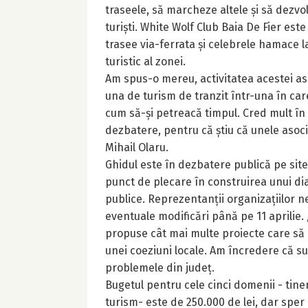
traseele, să marcheze altele și să dezvol
turiști. White Wolf Club Baia De Fier este
trasee via-ferrata și celebrele hamace la
turistic al zonei.
Am spus-o mereu, activitatea acestei asoc
una de turism de tranzit într-una în care
cum să-și petreacă timpul. Cred mult în 
dezbatere, pentru că știu că unele asocia
Mihail Olaru.
Ghidul este în dezbatere publică pe site-u
punct de plecare în construirea unui dialo
publice. Reprezentanții organizațiilor 
eventuale modificări până pe 11 aprilie. 
propuse cât mai multe proiecte care să 
unei coeziuni locale. Am încredere că su
problemele din județ.
Bugetul pentru cele cinci domenii - tiner
turism- este de 250.000 de lei, dar sper